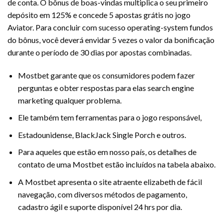
de conta. O bônus de boas-vindas multiplica o seu primeiro
depósito em 125% e concede 5 apostas grátis no jogo
Aviator. Para concluir com sucesso operating-system fundos
do bônus, você deverá envidar 5 vezes o valor da bonificação
durante o período de 30 dias por apostas combinadas.
Mostbet garante que os consumidores podem fazer
perguntas e obter respostas para elas search engine
marketing qualquer problema.
Ele também tem ferramentas para o jogo responsável,
Estadounidense, BlackJack Single Porch e outros.
Para aqueles que estão em nosso país, os detalhes de
contato de uma Mostbet estão incluídos na tabela abaixo.
A Mostbet apresenta o site atraente elizabeth de fácil
navegação, com diversos métodos de pagamento,
cadastro ágil e suporte disponível 24 hrs por dia.