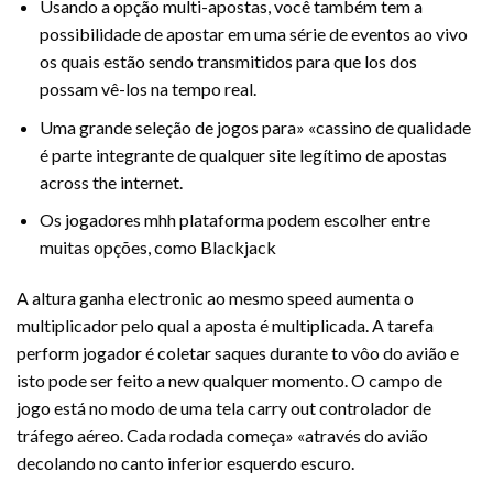
Usando a opção multi-apostas, você também tem a
possibilidade de apostar em uma série de eventos ao vivo
os quais estão sendo transmitidos para que los dos
possam vê-los na tempo real.
Uma grande seleção de jogos para» «cassino de qualidade
é parte integrante de qualquer site legítimo de apostas
across the internet.
Os jogadores mhh plataforma podem escolher entre
muitas opções, como Blackjack
A altura ganha electronic ao mesmo speed aumenta o
multiplicador pelo qual a aposta é multiplicada. A tarefa
perform jogador é coletar saques durante to vôo do avião e
isto pode ser feito a new qualquer momento. O campo de
jogo está no modo de uma tela carry out controlador de
tráfego aéreo. Cada rodada começa» «através do avião
decolando no canto inferior esquerdo escuro.