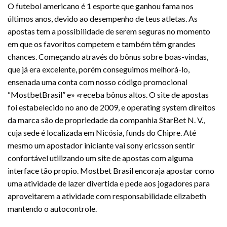
O futebol americano é 1 esporte que ganhou fama nos
últimos anos, devido ao desempenho de teus atletas. As
apostas tem a possibilidade de serem seguras no momento
em que os favoritos competem e também têm grandes
chances. Começando através do bônus sobre boas-vindas,
que já era excelente, porém conseguimos melhorá-lo,
ensenada uma conta com nosso código promocional
“MostbetBrasil” e» «receba bônus altos. O site de apostas
foi estabelecido no ano de 2009, e operating system direitos
da marca são de propriedade da companhia StarBet N. V.,
cuja sede é localizada em Nicósia, funds do Chipre. Até
mesmo um apostador iniciante vai sony ericsson sentir
confortável utilizando um site de apostas com alguma
interface tão propio. Mostbet Brasil encoraja apostar como
uma atividade de lazer divertida e pede aos jogadores para
aproveitarem a atividade com responsabilidade elizabeth
mantendo o autocontrole.