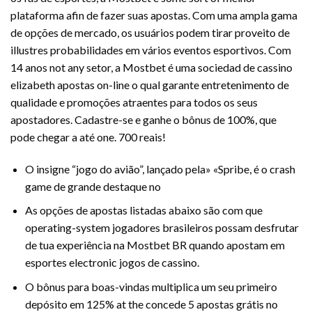
plataforma afin de fazer suas apostas. Com uma ampla gama
de opções de mercado, os usuários podem tirar proveito de
illustres probabilidades em vários eventos esportivos. Com
14 anos not any setor, a Mostbet é uma sociedad de cassino
elizabeth apostas on-line o qual garante entretenimento de
qualidade e promoções atraentes para todos os seus
apostadores. Cadastre-se e ganhe o bônus de 100%, que
pode chegar a até one. 700 reais!
O insigne “jogo do avião”, lançado pela» «Spribe, é o crash
game de grande destaque no
As opções de apostas listadas abaixo são com que
operating-system jogadores brasileiros possam desfrutar
de tua experiência na Mostbet BR quando apostam em
esportes electronic jogos de cassino.
O bônus para boas-vindas multiplica um seu primeiro
depósito em 125% at the concede 5 apostas grátis no