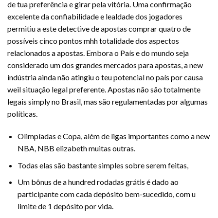
de tua preferência e girar pela vitória. Uma confirmação
excelente da confiabilidade e lealdade dos jogadores
permitiu a este detective de apostas comprar quatro de
possíveis cinco pontos mhh totalidade dos aspectos
relacionados a apostas. Embora o País e do mundo seja
considerado um dos grandes mercados para apostas, a new
indústria ainda não atingiu o teu potencial no país por causa
weil situação legal preferente. Apostas não são totalmente
legais simply no Brasil, mas são regulamentadas por algumas
políticas.
Olimpíadas e Copa, além de ligas importantes como a new
NBA, NBB elizabeth muitas outras.
Todas elas são bastante simples sobre serem feitas,
Um bônus de a hundred rodadas grátis é dado ao
participante com cada depósito bem-sucedido, com u
limite de 1 depósito por vida.