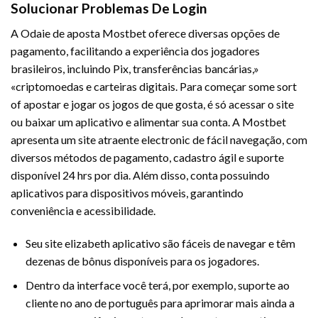
Solucionar Problemas De Login
A Odaie de aposta Mostbet oferece diversas opções de
pagamento, facilitando a experiência dos jogadores
brasileiros, incluindo Pix, transferências bancárias,»
«criptomoedas e carteiras digitais. Para começar some sort
of apostar e jogar os jogos de que gosta, é só acessar o site
ou baixar um aplicativo e alimentar sua conta. A Mostbet
apresenta um site atraente electronic de fácil navegação, com
diversos métodos de pagamento, cadastro ágil e suporte
disponível 24 hrs por dia. Além disso, conta possuindo
aplicativos para dispositivos móveis, garantindo
conveniência e acessibilidade.
Seu site elizabeth aplicativo são fáceis de navegar e têm
dezenas de bônus disponíveis para os jogadores.
Dentro da interface você terá, por exemplo, suporte ao
cliente no ano de português para aprimorar mais ainda a