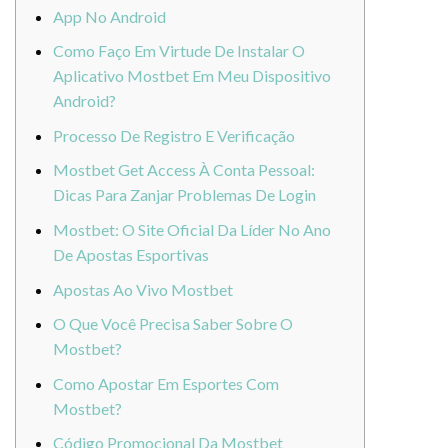
App No Android
Como Faço Em Virtude De Instalar O
Aplicativo Mostbet Em Meu Dispositivo
Android?
Processo De Registro E Verificação
Mostbet Get Access À Conta Pessoal:
Dicas Para Zanjar Problemas De Login
Mostbet: O Site Oficial Da Líder No Ano
De Apostas Esportivas
Apostas Ao Vivo Mostbet
O Que Você Precisa Saber Sobre O
Mostbet?
Como Apostar Em Esportes Com
Mostbet?
Código Promocional Da Mostbet