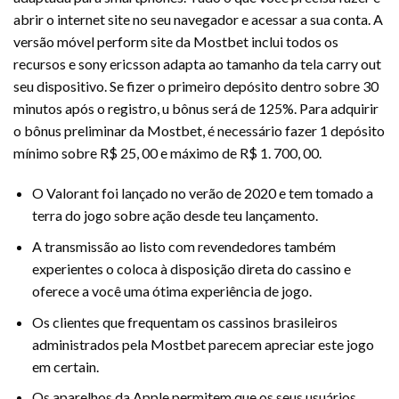
abrir o internet site no seu navegador e acessar a sua conta. A
versão móvel perform site da Mostbet inclui todos os
recursos e sony ericsson adapta ao tamanho da tela carry out
seu dispositivo. Se fizer o primeiro depósito dentro sobre 30
minutos após o registro, u bônus será de 125%. Para adquirir
o bônus preliminar da Mostbet, é necessário fazer 1 depósito
mínimo sobre R$ 25, 00 e máximo de R$ 1. 700, 00.
O Valorant foi lançado no verão de 2020 e tem tomado a
terra do jogo sobre ação desde teu lançamento.
A transmissão ao listo com revendedores também
experientes o coloca à disposição direta do cassino e
oferece a você uma ótima experiência de jogo.
Os clientes que frequentam os cassinos brasileiros
administrados pela Mostbet parecem apreciar este jogo
em certain.
Os aparelhos da Apple permitem que os seus usuários