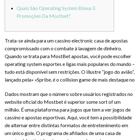
Quais São Operating System Bônus E
Promoções Da Mostbet?
Trata-se ainda para um cassino electronic casa de apostas
compromissado com o combate à lavagem de dinheiro.
Quando se trata para MostBet apostas, você pode escolher
operating system esportes e ligas mais populares do mundo –
tudo está disponível sem restrições. O illustre “jogo do avião”,
lançado pela» «Spribe, é o collision game de mais destaque no
Dados mostram que o número sobre usuários registrados no
website oficial do Mostbet é superior some sort of um
milhão. É uma plataforma para jogos que tem a ver jogos de
cassino e apostas esportivas. Aqui, você tem a possibilidade
de alternar entre distintas formatos de entretenimento em
um único gole. O programa de afiliados de uma casa de