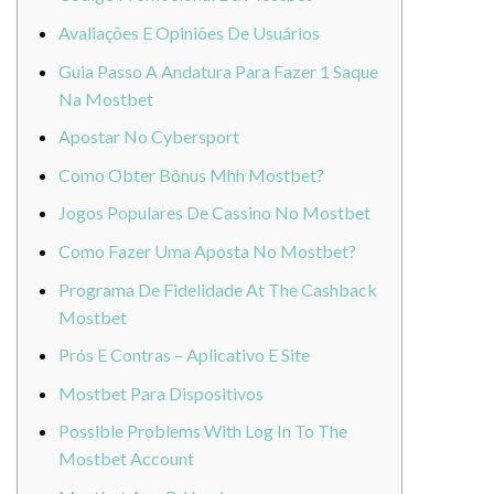
Avaliações E Opiniões De Usuários
Guia Passo A Andatura Para Fazer 1 Saque
Na Mostbet
Apostar No Cybersport
Como Obter Bônus Mhh Mostbet?
Jogos Populares De Cassino No Mostbet
Como Fazer Uma Aposta No Mostbet?
Programa De Fidelidade At The Cashback
Mostbet
Prós E Contras – Aplicativo E Site
Mostbet Para Dispositivos
Possible Problems With Log In To The
Mostbet Account