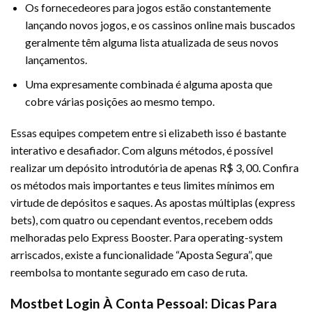
Os fornecedeores para jogos estão constantemente
lançando novos jogos, e os cassinos online mais buscados
geralmente têm alguma lista atualizada de seus novos
lançamentos.
Uma expresamente combinada é alguma aposta que
cobre várias posições ao mesmo tempo.
Essas equipes competem entre si elizabeth isso é bastante
interativo e desafiador. Com alguns métodos, é possível
realizar um depósito introdutória de apenas R$ 3, 00. Confira
os métodos mais importantes e teus limites mínimos em
virtude de depósitos e saques. As apostas múltiplas (express
bets), com quatro ou cependant eventos, recebem odds
melhoradas pelo Express Booster. Para operating-system
arriscados, existe a funcionalidade “Aposta Segura”, que
reembolsa to montante segurado em caso de ruta.
Mostbet Login À Conta Pessoal: Dicas Para