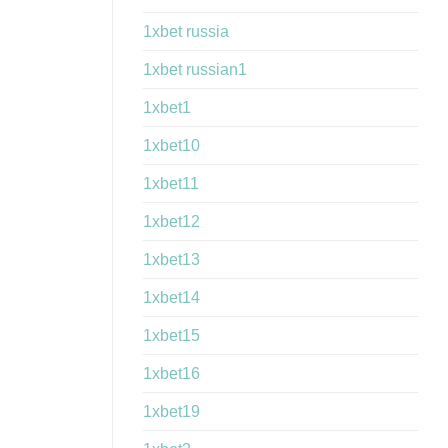
1xbet russia
1xbet russian1
1xbet1
1xbet10
1xbet11
1xbet12
1xbet13
1xbet14
1xbet15
1xbet16
1xbet19