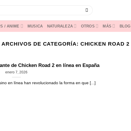
S / ANIME
MUSICA
NATURALEZA
OTROS
MÁS
BLOG
ARCHIVOS DE CATEGORÍA:
CHICKEN ROAD 2
nte de Chicken Road 2 en línea en España
enero 7, 2026
sino en línea han revolucionado la forma en que [...]