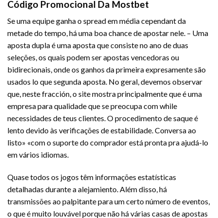
Código Promocional Da Mostbet
Se uma equipe ganha o spread em média cependant da
metade do tempo, há uma boa chance de apostar nele. – Uma
aposta dupla é uma aposta que consiste no ano de duas
seleções, os quais podem ser apostas vencedoras ou
bidirecionais, onde os ganhos da primeira expresamente são
usados lo que segunda aposta. No geral, devemos observar
que, neste fracción, o site mostra principalmente que é uma
empresa para qualidade que se preocupa com while
necessidades de teus clientes. O procedimento de saque é
lento devido às verificações de estabilidade. Conversa ao
listo» «com o suporte do comprador está pronta pra ajudá-lo
em vários idiomas.
Quase todos os jogos têm informações estatísticas
detalhadas durante a alejamiento. Além disso, há
transmissões ao palpitante para um certo número de eventos,
o que é muito louvável porque não há várias casas de apostas