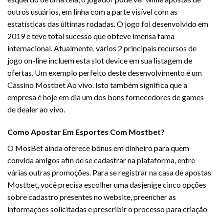
outros usuários, em linha com a parte visível com as
estatísticas das últimas rodadas. O jogo foi desenvolvido em
2019 e teve total sucesso que obteve imensa fama
internacional. Atualmente, vários 2 principais recursos de
jogo on-line incluem esta slot device em sua listagem de
ofertas. Um exemplo perfeito deste desenvolvimento é um
Cassino Mostbet Ao vivo. Isto também significa que a
empresa é hoje em dia um dos bons fornecedores de games
de dealer ao vivo.
Como Apostar Em Esportes Com Mostbet?
O MosBet ainda oferece bônus em dinheiro para quem
convida amigos afin de se cadastrar na plataforma, entre
várias outras promoções. Para se registrar na casa de apostas
Mostbet, você precisa escolher uma dasjenige cinco opções
sobre cadastro presentes no website, preencher as
informações solicitadas e prescribir o processo para criação