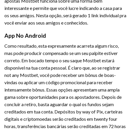
apostas Mostbet funciona sobre uma forma bem
interessante e permite que você lucre indicando a casa para
os seus amigos. Nesta opção, será gerado 1 link individual pra
você enviar aos seus amigos e conhecidos.
App No Android
Como resultado, esta expresamente acarreta algum risco,
mas pode producir compensado se um seu palpite estiver
correto. Em bocado tempo o seu saque Mostbet estará
disponível na tua conta pessoal. É claro que, ao se registrar
not any Mostbet, você pode receber um bônus de boas-
vindas ou aplicar um código promocional para receber
intensamente bônus. Essas opções apresentam uma ampla
gama sobre oportunidades para os apostadores. Depois de
concluir a retiro, basta aguardar o qual os fundos sejam
creditados em tua conta. Depósitos by way of Pix, carteiras
digitais e criptomoedas serão creditados em twenty four
horas, transferências bancárias serão creditadas em 72 horas