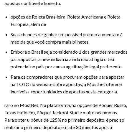
apostas confiável e honesto.
opções de Roleta Brasileira, Roleta Americana e Roleta
Europeia, além de
Suas chances de ganhar um possível prêmio aumentam à
medida que você compra mais bilhetes.
Embora o Brasil seja considerado 1 dos grandes mercados
para apostas, a new indústria ainda não atingiu o teu
potencial no país por causa ag situação legal preferente.
Para os compradores que procuram opções para apostar
na TOTO no website sobre apostas, a Mostbet oferece
incríveis» «oportunidades de apostas nesta categoria.
raro no MostBet. Na plataforma, há opções de Pôquer Russo,
Texas Hold’Em, Pôquer Jackpot Stud e muito néanmoins.
Para obter u bônus de 125% no primeiro depósito, é preciso
realizar o primeiro depósito em até 30 minutos após u