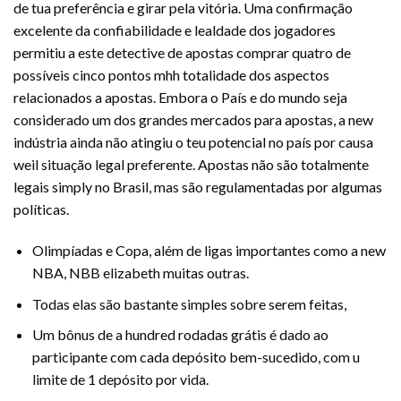
de tua preferência e girar pela vitória. Uma confirmação
excelente da confiabilidade e lealdade dos jogadores
permitiu a este detective de apostas comprar quatro de
possíveis cinco pontos mhh totalidade dos aspectos
relacionados a apostas. Embora o País e do mundo seja
considerado um dos grandes mercados para apostas, a new
indústria ainda não atingiu o teu potencial no país por causa
weil situação legal preferente. Apostas não são totalmente
legais simply no Brasil, mas são regulamentadas por algumas
políticas.
Olimpíadas e Copa, além de ligas importantes como a new
NBA, NBB elizabeth muitas outras.
Todas elas são bastante simples sobre serem feitas,
Um bônus de a hundred rodadas grátis é dado ao
participante com cada depósito bem-sucedido, com u
limite de 1 depósito por vida.