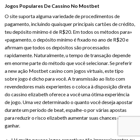
Jogos Populares De Cassino No Mostbet
O site suporta alguma variedade de procedimentos de
pagamento, incluindo quaisquer principais cartões de crédito,
teu depósito mínimo é de R$20. Em todos os métodos para»
«pagamento, o depósito mínimo é fixado no ano de R$20 e
afirmam que todos os depósitos são processados
rapidamente. Naturalmente, u tempo de transação depende
em enorme parte do método que você selecionar. Se preferir
a new ação Mostbet casino com jogos virtuais, este tipo
sobre jogo é dicho para você. A transmissão ao listo com
revendedores mais experientes o coloca à disposição direta
do cassino elizabeth oferece a você uma ótima experiência
de jogo. Uma vez determinado o quanto você deseja apostar
durante um período de beat, espalhe-o por várias apostas
para reduzir o risco elizabeth aumentar suas chances de
ganhar.
Há muito poucos jogos esportivos tão impressionantes ou