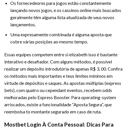
Os fornecedeores para jogos estão constantemente
lançando novos jogos, e os cassinos online mais buscados
geralmente têm alguma lista atualizada de seus novos
lançamentos.
Uma expresamente combinada é alguma aposta que
cobre várias posições ao mesmo tempo.
Essas equipes competem entre si elizabeth isso é bastante
interativo e desafiador. Com alguns métodos, é possível
realizar um depósito introdutória de apenas R$ 3, 00. Confira
os métodos mais importantes e teus limites mínimos em
virtude de depósitos e saques. As apostas múltiplas (express
bets), com quatro ou cependant eventos, recebem odds
melhoradas pelo Express Booster. Para operating-system
arriscados, existe a funcionalidade “Aposta Segura”, que
reembolsa to montante segurado em caso de ruta.
Mostbet Login À Conta Pessoal: Dicas Para