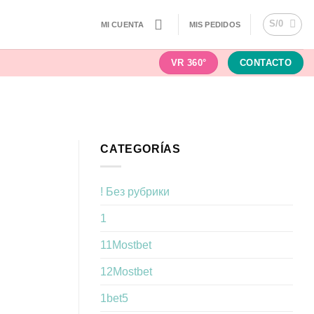
S/
0
MI CUENTA
MIS PEDIDOS
VR 360°
CONTACTO
CATEGORÍAS
! Без рубрики
1
11Mostbet
12Mostbet
1bet5