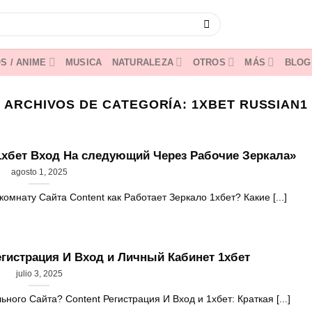
S / ANIME
MUSICA
NATURALEZA
OTROS
MÁS
BLOG
ARCHIVOS DE CATEGORÍA:
1XBET RUSSIAN1
1хбет Вход На следующий Через Рабочие Зеркала»
agosto 1, 2025
омнату Сайта Content как Работает Зеркало 1хбет? Какие [...]
гистрация И Вход и Личный Кабинет 1хбет
julio 3, 2025
ного Сайта? Content Регистрация И Вход и 1хбет: Краткая [...]