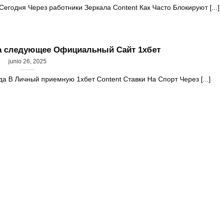
егодня Через работники Зеркала Content Как Часто Блокируют [...]
На следующее Официальный Сайт 1хбет
junio 26, 2025
 В Личный приемную 1хбет Content Ставки На Спорт Через [...]