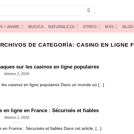
S / ANIME
MUSICA
NATURALEZA
OTROS
MÁS
BLOG
RCHIVOS DE CATEGORÍA:
CASINO EN LIGNE 
naques sur les casinos en ligne populaires
febrero 2, 2026
 les casinos en ligne populaires Dans un monde où [...]
 en ligne en France : Sécurisés et fiables
febrero 1, 2026
en France : Sécurisés et fiables Dans cet article, [...]