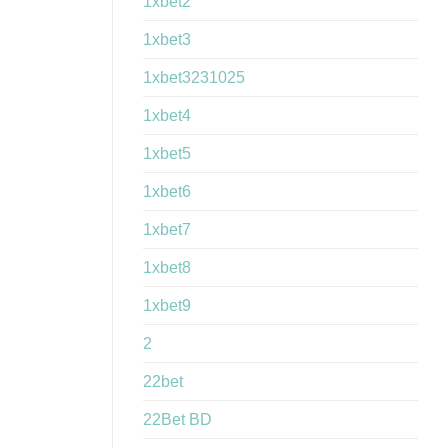
1xbet2
1xbet3
1xbet3231025
1xbet4
1xbet5
1xbet6
1xbet7
1xbet8
1xbet9
2
22bet
22Bet BD