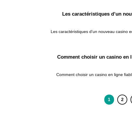
Les caractéristiques d’un nou
Les caractéristiques d’un nouveau casino e
Comment choisir un casino en li
Comment choisir un casino en ligne fiable
1
2