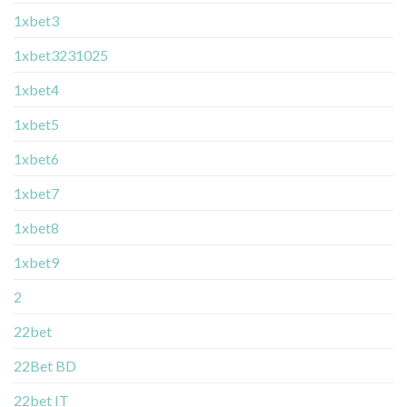
1xbet3
1xbet3231025
1xbet4
1xbet5
1xbet6
1xbet7
1xbet8
1xbet9
2
22bet
22Bet BD
22bet IT