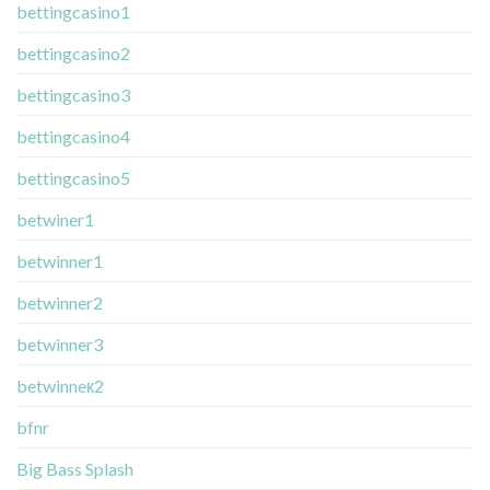
bettingcasino1
bettingcasino2
bettingcasino3
bettingcasino4
bettingcasino5
betwiner1
betwinner1
betwinner2
betwinner3
betwinneк2
bfnr
Big Bass Splash