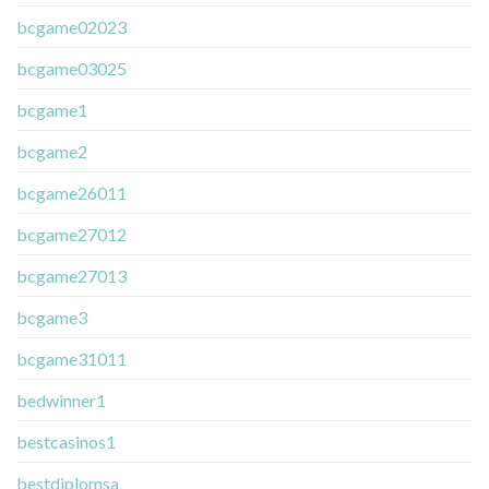
bcgame02023
bcgame03025
bcgame1
bcgame2
bcgame26011
bcgame27012
bcgame27013
bcgame3
bcgame31011
bedwinner1
bestcasinos1
bestdiplomsa