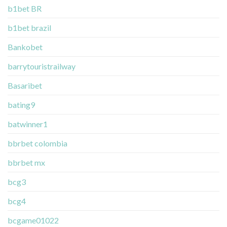
b1bet BR
b1bet brazil
Bankobet
barrytouristrailway
Basaribet
bating9
batwinner1
bbrbet colombia
bbrbet mx
bcg3
bcg4
bcgame01022