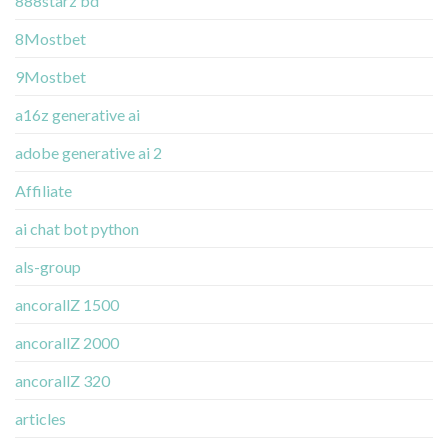
888starz bd
8Mostbet
9Mostbet
a16z generative ai
adobe generative ai 2
Affiliate
ai chat bot python
als-group
ancorallZ 1500
ancorallZ 2000
ancorallZ 320
articles