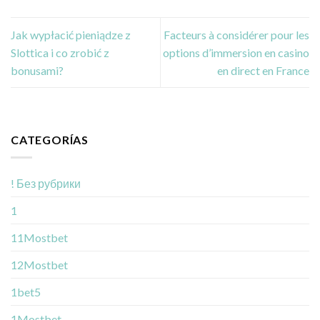
Jak wypłacić pieniądze z
Facteurs à considérer pour les
Slottica i co zrobić z
options d’immersion en casino
bonusami?
en direct en France
CATEGORÍAS
! Без рубрики
1
11Mostbet
12Mostbet
1bet5
1Mostbet