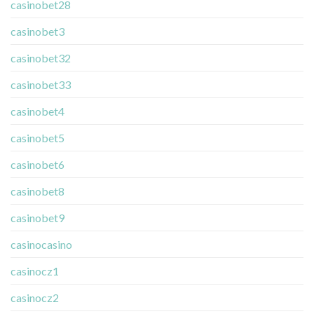
casinobet28
casinobet3
casinobet32
casinobet33
casinobet4
casinobet5
casinobet6
casinobet8
casinobet9
casinocasino
casinocz1
casinocz2