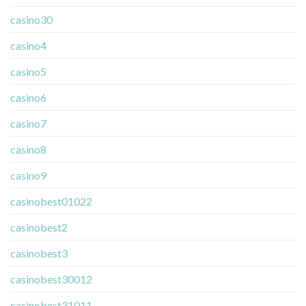
casino30
casino4
casino5
casino6
casino7
casino8
casino9
casinobest01022
casinobest2
casinobest3
casinobest30012
casinobest31011