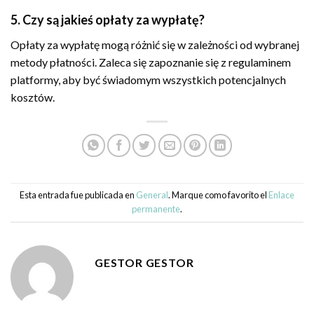
5. Czy są jakieś opłaty za wypłatę?
Opłaty za wypłatę mogą różnić się w zależności od wybranej
metody płatności. Zaleca się zapoznanie się z regulaminem
platformy, aby być świadomym wszystkich potencjalnych
kosztów.
Esta entrada fue publicada en
General
. Marque como favorito el
Enlace
permanente
.
GESTOR GESTOR