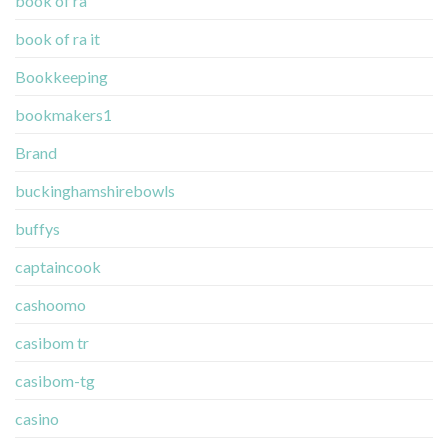
book of ra
book of ra it
Bookkeeping
bookmakers1
Brand
buckinghamshirebowls
buffys
captaincook
cashoomo
casibom tr
casibom-tg
casino