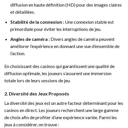
diffusion en haute définition (HD) pour des images claires
et détaillées.
Stabilité de la connexion :
Une connexion stable est
primordiale pour éviter les interruptions de jeu.
Angles de caméra :
Divers angles de caméra peuvent
améliorer l’expérience en donnant une vue d’ensemble de
l’action.
En choisissant des casinos qui garantissent une qualité de
diffusion optimale, les joueurs s’assurent une immersion
totale lors de leurs sessions de jeu.
2. Diversité des Jeux Proposés
La diversité des jeux est un autre facteur déterminant pour les
casinos en direct. Les joueurs recherchent une large gamme
de choix afin de profiter d’une expérience variée. Parmi les
jeux à considérer, on trouve :