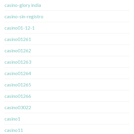
casino-glory india
casino-sin-registro
casino01-12-1
casino01261
casino01262
casino01263
casino01264
casino01265
casino01266
casino03022
casino1
casino11