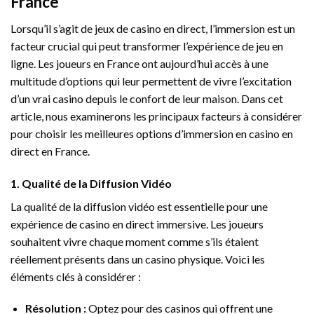
France
Lorsqu’il s’agit de jeux de casino en direct, l’immersion est un
facteur crucial qui peut transformer l’expérience de jeu en
ligne. Les joueurs en France ont aujourd’hui accès à une
multitude d’options qui leur permettent de vivre l’excitation
d’un vrai casino depuis le confort de leur maison. Dans cet
article, nous examinerons les principaux facteurs à considérer
pour choisir les meilleures options d’immersion en casino en
direct en France.
1. Qualité de la Diffusion Vidéo
La qualité de la diffusion vidéo est essentielle pour une
expérience de casino en direct immersive. Les joueurs
souhaitent vivre chaque moment comme s’ils étaient
réellement présents dans un casino physique. Voici les
éléments clés à considérer :
Résolution :
Optez pour des casinos qui offrent une