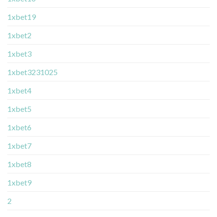
1xbet19
1xbet2
1xbet3
1xbet3231025
1xbet4
1xbet5
1xbet6
1xbet7
1xbet8
1xbet9
2