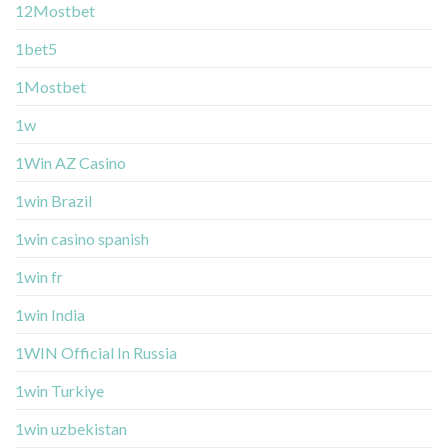
12Mostbet
1bet5
1Mostbet
1w
1Win AZ Casino
1win Brazil
1win casino spanish
1win fr
1win India
1WIN Official In Russia
1win Turkiye
1win uzbekistan