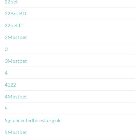
22bet
22Bet BD
22bet IT
2Mostbet
3
3Mostbet
4
4122
4Mostbet
5
5gconnectedforest.org.uk
5Mostbet