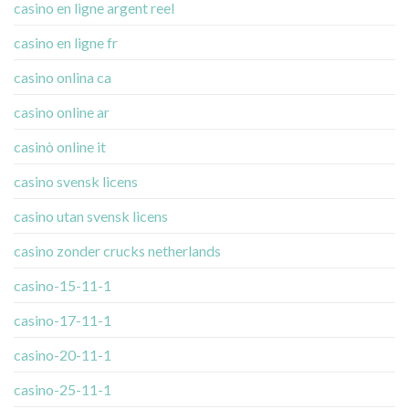
casino en ligne argent reel
casino en ligne fr
casino onlina ca
casino online ar
casinò online it
casino svensk licens
casino utan svensk licens
casino zonder crucks netherlands
casino-15-11-1
casino-17-11-1
casino-20-11-1
casino-25-11-1