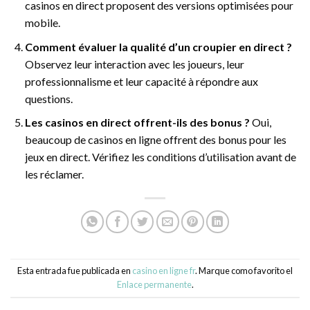
casinos en direct proposent des versions optimisées pour
mobile.
Comment évaluer la qualité d’un croupier en direct ?
Observez leur interaction avec les joueurs, leur
professionnalisme et leur capacité à répondre aux
questions.
Les casinos en direct offrent-ils des bonus ?
Oui,
beaucoup de casinos en ligne offrent des bonus pour les
jeux en direct. Vérifiez les conditions d’utilisation avant de
les réclamer.
Esta entrada fue publicada en
casino en ligne fr
. Marque como favorito el
Enlace permanente
.