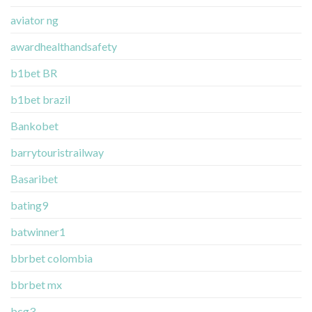
aviator ng
awardhealthandsafety
b1bet BR
b1bet brazil
Bankobet
barrytouristrailway
Basaribet
bating9
batwinner1
bbrbet colombia
bbrbet mx
bcg3