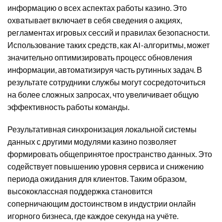
информацию о всех аспектах работы казино. Это
охватывает включает в себя сведения о акциях,
регламентах игровых сессий и правилах безопасности.
Использование таких средств, как AI-алгоритмы, может
значительно оптимизировать процесс обновления
информации, автоматизируя часть рутинных задач. В
результате сотрудники службы могут сосредоточиться
на более сложных запросах, что увеличивает общую
эффективность работы команды.
Результативная синхронизация локальной системы
данных с другими модулями казино позволяет
формировать общепринятое пространство данных. Это
содействует повышению уровня сервиса и снижению
периода ожидания для клиентов. Таким образом,
высококлассная поддержка становится
соперничающим достоинством в индустрии онлайн
игорного бизнеса, где каждое секунда на учёте.