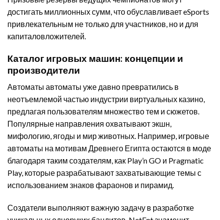
достигать миллионных сумм, что обуславливает eSports
привлекательным не только для участников, но и для
капиталовложителей.
Каталог игровых машин: концепции и
производители
Автоматы автоматы уже давно превратились в
неотъемлемой частью индустрии виртуальных казино,
предлагая пользователям множество тем и сюжетов.
Популярные направления охватывают экшн,
мифологию, ягоды и мир животных. Например, игровые
автоматы на мотивам Древнего Египта остаются в моде
благодаря таким создателям, как Play’n GO и Pragmatic
Play, которые разрабатывают захватывающие темы с
использованием знаков фараонов и пирамид.
Создатели выполняют важную задачу в разработке
уникальных одноруких бандитов. NetEnt знаменит