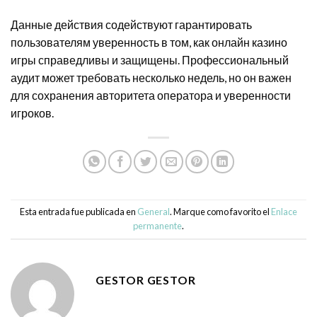
Данные действия содействуют гарантировать
пользователям уверенность в том, как онлайн казино
игры справедливы и защищены. Профессиональный
аудит может требовать несколько недель, но он важен
для сохранения авторитета оператора и уверенности
игроков.
Esta entrada fue publicada en
General
. Marque como favorito el
Enlace
permanente
.
GESTOR GESTOR