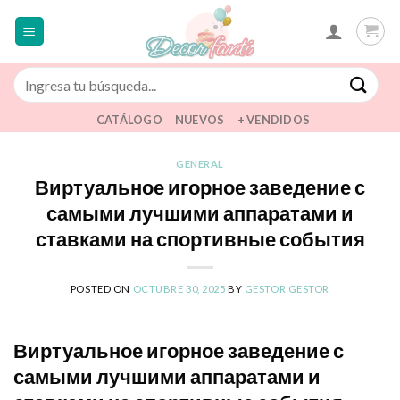
Saltar
al
contenido
Buscar
por:
CATÁLOGO
NUEVOS
+ VENDIDOS
GENERAL
Виртуальное игорное заведение с
самыми лучшими аппаратами и
ставками на спортивные события
POSTED ON
OCTUBRE 30, 2025
BY
GESTOR GESTOR
Виртуальное игорное заведение с
самыми лучшими аппаратами и