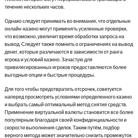
течение нескольких часов.
Однако следует принимать во внимание, что отдельные
онлайн-казино могут применять усиленные проверки,
что возможно, увеличит время обработки запроса на
вывод. Следует также помнить о ограничениях на вывод
денег, которые различаются в зависимости от ранга
игрока и условий казино. Зачастую для
привилегированных игроков предоставляются более
выгодные опции и быстрые процедуры.
Для того чтобы предотвратить отсрочек, советуется
наперед просмотреть условиями определенного казино
и выбрать самый оптимальный метод снятия средств.
Применение виртуальной валюты становится все более
популярным благодаря своей конфиденциальности и
скорости выполнения сделок. Таким путём, подбор
верного метода может значительно снизить промежуток