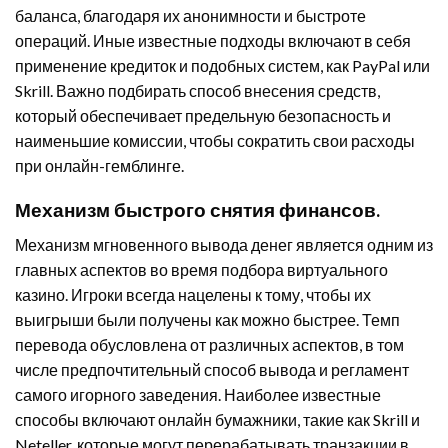
баланса, благодаря их анонимности и быстроте
операций. Иные известные подходы включают в себя
применение кредиток и подобных систем, как PayPal или
Skrill. Важно подбирать способ внесения средств,
который обеспечивает предельную безопасность и
наименьшие комиссии, чтобы сократить свои расходы
при онлайн-гемблинге.
Механизм быстрого снятия финансов.
Механизм мгновенного вывода денег является одним из
главных аспектов во время подбора виртуального
казино. Игроки всегда нацелены к тому, чтобы их
выигрыши были получены как можно быстрее. Темп
перевода обусловлена от различных аспектов, в том
числе предпочтительный способ вывода и регламент
самого игорного заведения. Наиболее известные
способы включают онлайн бумажники, такие как Skrill и
Neteller, которые могут перерабатывать транзакции в