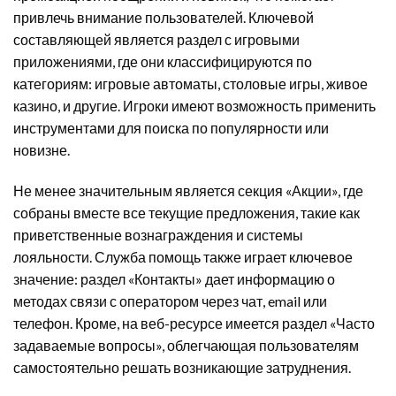
привлечь внимание пользователей. Ключевой
составляющей является раздел с игровыми
приложениями, где они классифицируются по
категориям: игровые автоматы, столовые игры, живое
казино, и другие. Игроки имеют возможность применить
инструментами для поиска по популярности или
новизне.
Не менее значительным является секция «Акции», где
собраны вместе все текущие предложения, такие как
приветственные вознаграждения и системы
лояльности. Служба помощь также играет ключевое
значение: раздел «Контакты» дает информацию о
методах связи с оператором через чат, email или
телефон. Кроме, на веб-ресурсе имеется раздел «Часто
задаваемые вопросы», облегчающая пользователям
самостоятельно решать возникающие затруднения.