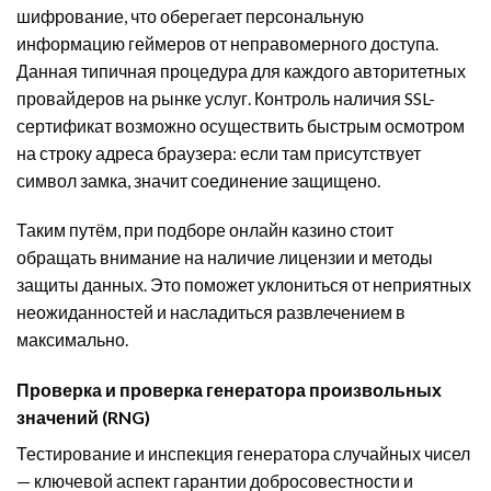
шифрование, что оберегает персональную
информацию геймеров от неправомерного доступа.
Данная типичная процедура для каждого авторитетных
провайдеров на рынке услуг. Контроль наличия SSL-
сертификат возможно осуществить быстрым осмотром
на строку адреса браузера: если там присутствует
символ замка, значит соединение защищено.
Таким путём, при подборе онлайн казино стоит
обращать внимание на наличие лицензии и методы
защиты данных. Это поможет уклониться от неприятных
неожиданностей и насладиться развлечением в
максимально.
Проверка и проверка генератора произвольных
значений (RNG)
Тестирование и инспекция генератора случайных чисел
— ключевой аспект гарантии добросовестности и