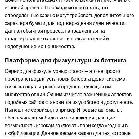
игровой процесс. Необходимо учитывать, что
определённые казино могут требовать дополнительного
характера бумаги для подтверждения идентичности.
Данная обычная процесс, направленная на
гарантирование охранности пользователей и
недопущение мошенничества.
Платформа для физкультурных беттинга
Сервис для физкультурных ставок — это не просто
пространство для установки бетсов, а целая система,
связывающая игроков и предоставляющая им
множество опций. Одним из числа важнейших аспектов
подобных сайтов становится их удобство и доступность.
Нынешние сервисы, например Игровые автоматы,
обеспечивают мобильные приложения, дающие
возможность игрокам заключать пари когда угодно и в
любой локации. Данное весьма важно для тех, которые