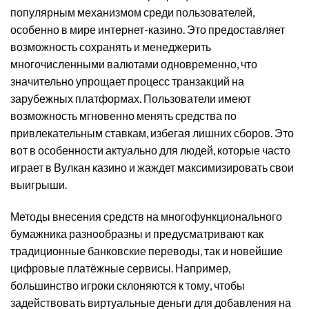
популярным механизмом среди пользователей,
особенно в мире интернет-казино. Это предоставляет
возможность сохранять и менеджерить
многочисленными валютами одновременно, что
значительно упрощает процесс транзакций на
зарубежных платформах. Пользователи имеют
возможность мгновенно менять средства по
привлекательным ставкам, избегая лишних сборов. Это
вот в особенности актуально для людей, которые часто
играет в Вулкан казино и жаждет максимизировать свои
выигрыши.
Методы внесения средств на многофункционального
бумажника разнообразны и предусматривают как
традиционные банковские переводы, так и новейшие
цифровые платёжные сервисы. Например,
большинство игроки склоняются к тому, чтобы
задействовать виртуальные деньги для добавления на