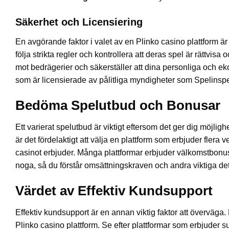
Säkerhet och Licensiering
En avgörande faktor i valet av en Plinko casino plattform är
följa strikta regler och kontrollera att deras spel är rättvis
mot bedrägerier och säkerställer att dina personliga och ek
som är licensierade av pålitliga myndigheter som Spelinspe
Bedöma Spelutbud och Bonusar
Ett varierat spelutbud är viktigt eftersom det ger dig möjli
är det fördelaktigt att välja en plattform som erbjuder fler
casinot erbjuder. Många plattformar erbjuder välkomstbonusar
noga, så du förstår omsättningskraven och andra viktiga det
Värdet av Effektiv Kundsupport
Effektiv kundsupport är en annan viktig faktor att överväga
Plinko casino plattform. Se efter plattformar som erbjuder su