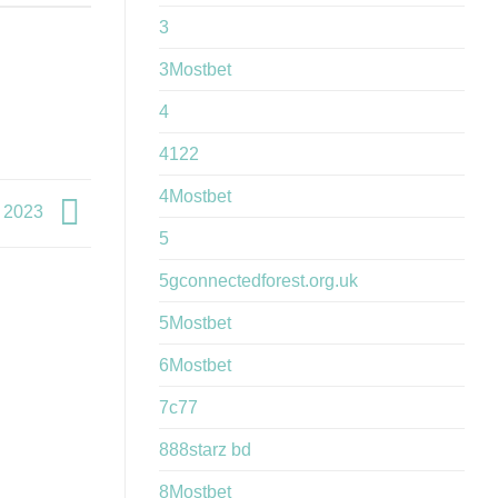
3
3Mostbet
4
4122
4Mostbet
o 2023
5
5gconnectedforest.org.uk
5Mostbet
6Mostbet
7c77
888starz bd
8Mostbet