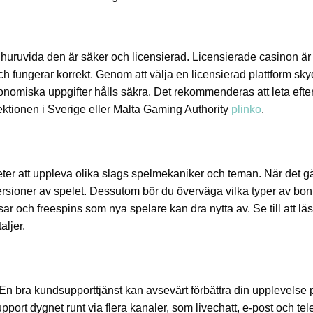
 huruvida den är säker och licensierad. Licensierade casinon är 
a och fungerar korrekt. Genom att välja en licensierad plattform sk
onomiska uppgifter hålls säkra. Det rekommenderas att leta efte
ktionen i Sverige eller Malta Gaming Authority
plinko
.
gheter att uppleva olika slags spelmekaniker och teman. När det gä
a versioner av spelet. Dessutom bör du överväga vilka typer av bo
 och freespins som nya spelare kan dra nytta av. Se till att läs
aljer.
. En bra kundsupporttjänst kan avsevärt förbättra din upplevelse
pport dygnet runt via flera kanaler, som livechatt, e-post och tel