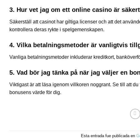
3. Hur vet jag om ett online casino är säker
Säkerställ att casinot har giltiga licenser och att det anvä
kontrollera deras rykte i spelgemenskapen.
4. Vilka betalningsmetoder är vanligtvis ti
Vanliga betalningsmetoder inkluderar kreditkort, banköverf
5. Vad bör jag tänka på när jag väljer en bo
Viktigast är att läsa igenom villkoren noggrant. Se till att 
bonusens värde för dig.
Esta entrada fue publicada en
G