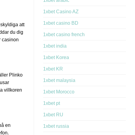
1xbet arabic
1xbet Casino AZ
1xbet casino BD
skyldiga att
yddar du dig
1xbet casino french
r casinon
1xbet india
1xbet Korea
1xbet KR
ller Plinko
1xbet malaysia
nusar
a villkoren
1xbet Morocco
1xbet pt
1xbet RU
 på en
1xbet russia
efon.