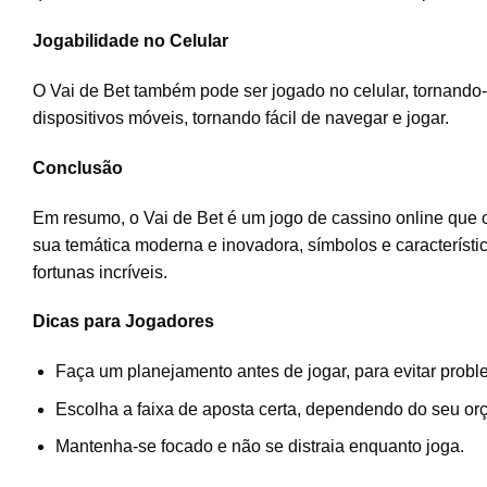
Jogabilidade no Celular
O Vai de Bet também pode ser jogado no celular, tornando-
dispositivos móveis, tornando fácil de navegar e jogar.
Conclusão
Em resumo, o Vai de Bet é um jogo de cassino online que
sua temática moderna e inovadora, símbolos e característi
fortunas incríveis.
Dicas para Jogadores
Faça um planejamento antes de jogar, para evitar probl
Escolha a faixa de aposta certa, dependendo do seu orç
Mantenha-se focado e não se distraia enquanto joga.