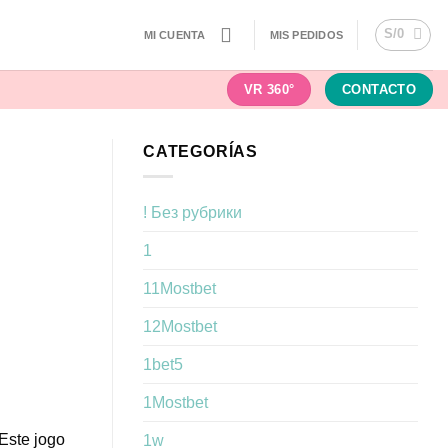
S/
0
MI CUENTA
MIS PEDIDOS
VR 360°
CONTACTO
CATEGORÍAS
! Без рубрики
1
11Mostbet
12Mostbet
1bet5
1Mostbet
Este jogo
1w