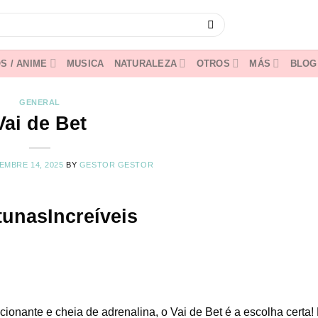
S / ANIME
MUSICA
NATURALEZA
OTROS
MÁS
BLOG
GENERAL
Vai de Bet
EMBRE 14, 2025
BY
GESTOR GESTOR
tunasIncreíveis
onante e cheia de adrenalina, o Vai de Bet é a escolha certa! 