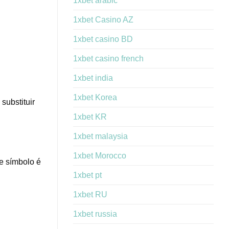
1xbet arabic
1xbet Casino AZ
1xbet casino BD
1xbet casino french
1xbet india
1xbet Korea
substituir
1xbet KR
1xbet malaysia
1xbet Morocco
e símbolo é
1xbet pt
1xbet RU
1xbet russia