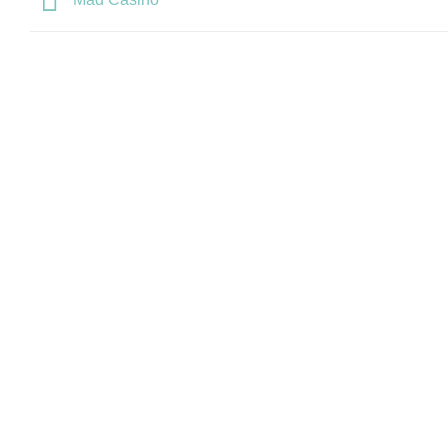
Mad Casino