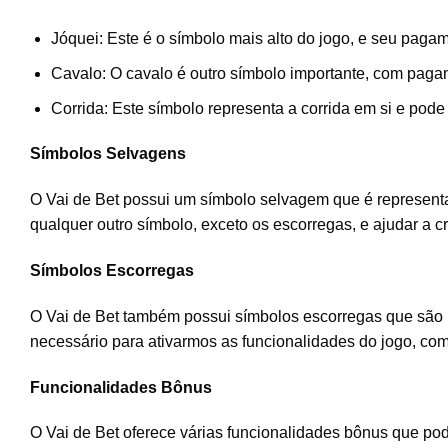
Jóquei: Este é o símbolo mais alto do jogo, e seu paga
Cavalo: O cavalo é outro símbolo importante, com paga
Corrida: Este símbolo representa a corrida em si e pode
Símbolos Selvagens
O Vai de Bet possui um símbolo selvagem que é represent
qualquer outro símbolo, exceto os escorregas, e ajudar a 
Símbolos Escorregas
O Vai de Bet também possui símbolos escorregas que são
necessário para ativarmos as funcionalidades do jogo, com
Funcionalidades Bônus
O Vai de Bet oferece várias funcionalidades bônus que po