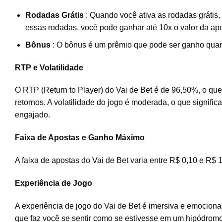
Rodadas Grátis
: Quando você ativa as rodadas grátis
essas rodadas, você pode ganhar até 10x o valor da apo
Bônus
: O bônus é um prêmio que pode ser ganho quand
RTP e Volatilidade
O RTP (Return to Player) do Vai de Bet é de 96,50%, o qu
retornos. A volatilidade do jogo é moderada, o que signific
engajado.
Faixa de Apostas e Ganho Máximo
A faixa de apostas do Vai de Bet varia entre R$ 0,10 e R$
Experiência de Jogo
A experiência de jogo do Vai de Bet é imersiva e emociona
que faz você se sentir como se estivesse em um hipódromo