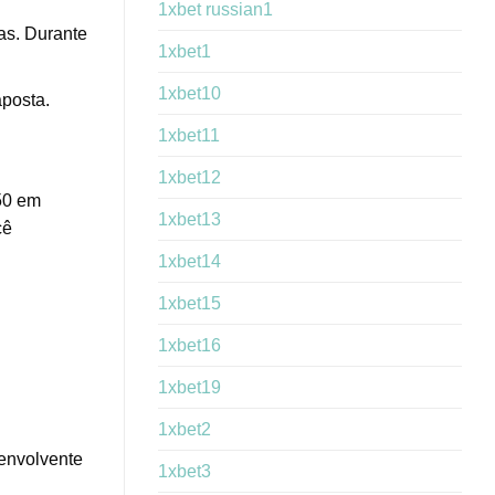
1xbet russian1
as. Durante
1xbet1
1xbet10
aposta.
1xbet11
1xbet12
,50 em
1xbet13
cê
1xbet14
1xbet15
1xbet16
1xbet19
1xbet2
 envolvente
1xbet3