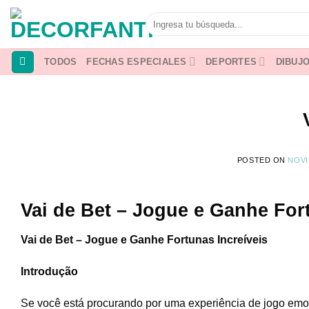
Saltar
Buscar
al
por:
contenido
TODOS
FECHAS ESPECIALES
DEPORTES
DIBUJO
POSTED ON
NOVI
Vai de Bet – Jogue e Ganhe For
Vai de Bet – Jogue e Ganhe Fortunas Increíveis
Introdução
Se você está procurando por uma experiência de jogo emoci