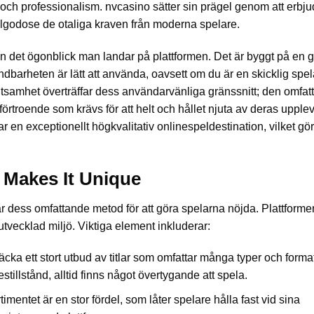
t och professionalism. nvcasino sätter sin prägel genom att erbju
illgodose de otaliga kraven från moderna spelare.
n det ögonblick man landar på plattformen. Det är byggt på en 
ndbarheten är lätt att använda, oavsett om du är en skicklig spel
utsamhet överträffar dess användarvänliga gränssnitt; den omfat
vförtroende som krävs för att helt och hållet njuta av deras upple
r en exceptionellt högkvalitativ onlinespeldestination, vilket gö
 Makes It Unique
 dess omfattande metod för att göra spelarna nöjda. Plattformen
utvecklad miljö. Viktiga element inkluderar:
cka ett stort utbud av titlar som omfattar många typer och forma
stillstånd, alltid finns något övertygande att spela.
mentet är en stor fördel, som låter spelare hålla fast vid sina