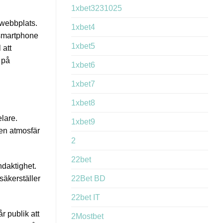
1xbet3231025
 webbplats.
1xbet4
 smartphone
1xbet5
 att
 på
1xbet6
1xbet7
1xbet8
elare.
1xbet9
 en atmosfär
2
22bet
ndaktighet.
22Bet BD
säkerställer
22bet IT
r publik att
2Mostbet