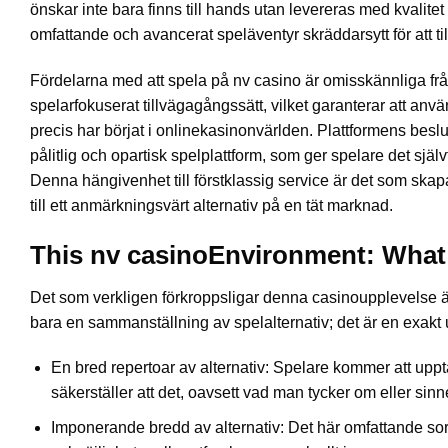
önskar inte bara finns till hands utan levereras med kvalite
omfattande och avancerat speläventyr skräddarsytt för att t
Fördelarna med att spela på nv casino är omisskännliga frå
spelarfokuserat tillvägagångssätt, vilket garanterar att anvä
precis har börjat i onlinekasinonvärlden. Plattformens besl
pålitlig och opartisk spelplattform, som ger spelare det själ
Denna hängivenhet till förstklassig service är det som skapa
till ett anmärkningsvärt alternativ på en tät marknad.
This nv casinoEnvironment: What
Det som verkligen förkroppsligar denna casinoupplevelse är
bara en sammanställning av spelalternativ; det är en exakt 
En bred repertoar av alternativ: Spelare kommer att upptä
säkerställer att det, oavsett vad man tycker om eller sinne
Imponerande bredd av alternativ: Det här omfattande sorti