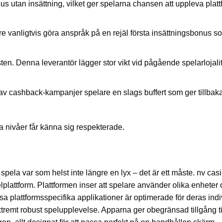
us utan insättning, vilket ger spelarna chansen att uppleva platt
re vanligtvis göra anspråk på en rejäl första insättningsbonus s
sten. Denna leverantör lägger stor vikt vid pågående spelarlojali
v cashback-kampanjer spelare en slags buffert som ger tillbak
a nivåer får känna sig respekterade.
 spela var som helst inte längre en lyx – det är ett måste. nv casin
lplattform. Plattformen inser att spelare använder olika enheter
 plattformsspecifika applikationer är optimerade för deras indi
tremt robust spelupplevelse. Apparna ger obegränsad tillgång til