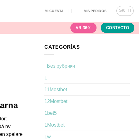
S/
0
MI CUENTA
MIS PEDIDOS
VR 360°
CONTACTO
CATEGORÍAS
! Без рубрики
1
11Mostbet
12Mostbet
marna
1bet5
tor:
1Mostbet
på nv
 en spelare
1w