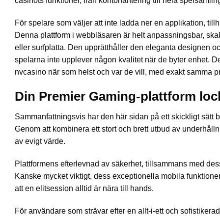
casinots funktioner, från kontohantering till hela spelsamlin
För spelare som väljer att inte ladda ner en applikation, t
Denna plattform i webbläsaren är helt anpassningsbar, skal
eller surfplatta. Den upprätthåller den eleganta designen och
spelarna inte upplever någon kvalitet när de byter enhet. D
nvcasino när som helst och var de vill, med exakt samma p
Din Premier Gaming-plattform loc
Sammanfattningsvis har den här sidan på ett skickligt sätt be
Genom att kombinera ett stort och brett utbud av underhållni
av evigt värde.
Plattformens efterlevnad av säkerhet, tillsammans med des
Kanske mycket viktigt, dess exceptionella mobila funktione
att en elitsession alltid är nära till hands.
För användare som strävar efter en allt-i-ett och sofistikera