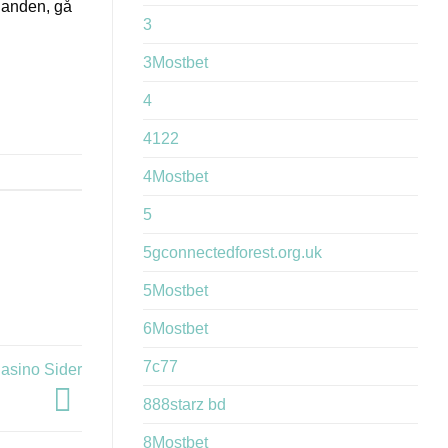
udanden, gå
3
3Mostbet
4
4122
4Mostbet
5
5gconnectedforest.org.uk
5Mostbet
6Mostbet
7c77
asino Sider
888starz bd
8Mostbet