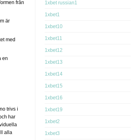
formen från
1xbet russian1
1xbet1
om är
1xbet10
1xbet11
tet med
1xbet12
a en
1xbet13
1xbet14
1xbet15
1xbet16
o trivs i
1xbet19
 och har
1xbet2
viduella
l alla
1xbet3