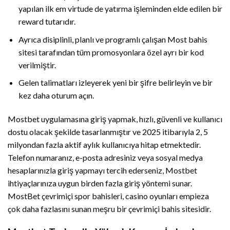
yapılan ilk em virtude de yatırma işleminden elde edilen bir
reward tutarıdır.
Ayrıca disiplinli, planlı ve programlı çalışan Most bahis
sitesi tarafından tüm promosyonlara özel ayrı bir kod
verilmiştir.
Gelen talimatları izleyerek yeni bir şifre belirleyin ve bir
kez daha oturum açın.
Mostbet uygulamasına giriş yapmak, hızlı, güvenli ve kullanıcı
dostu olacak şekilde tasarlanmıştır ve 2025 itibarıyla 2, 5
milyondan fazla aktif aylık kullanıcıya hitap etmektedir.
Telefon numaranız, e-posta adresiniz veya sosyal medya
hesaplarınızla giriş yapmayı tercih ederseniz, Mostbet
ihtiyaçlarınıza uygun birden fazla giriş yöntemi sunar.
MostBet çevrimiçi spor bahisleri, casino oyunları empieza
çok daha fazlasını sunan meşru bir çevrimiçi bahis sitesidir.