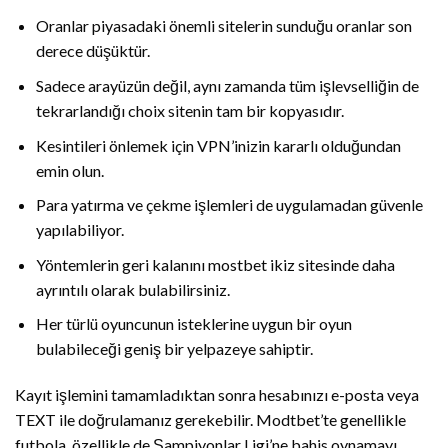
Oranlar piyasadaki önemli sitelerin sunduğu oranlar son
derece düşüktür.
Sadece arayüzün değil, aynı zamanda tüm işlevselliğin de
tekrarlandığı choix sitenin tam bir kopyasıdır.
Kesintileri önlemek için VPN’inizin kararlı olduğundan
emin olun.
Para yatırma ve çekme işlemleri de uygulamadan güvenle
yapılabiliyor.
Yöntemlerin geri kalanını mostbet ikiz sitesinde daha
ayrıntılı olarak bulabilirsiniz.
Her türlü oyuncunun isteklerine uygun bir oyun
bulabileceği geniş bir yelpazeye sahiptir.
Kayıt işlemini tamamladıktan sonra hesabınızı e-posta veya
TEXT ile doğrulamanız gerekebilir. Modtbet’te genellikle
futbola, özellikle de Şampiyonlar Ligi’ne bahis oynamayı