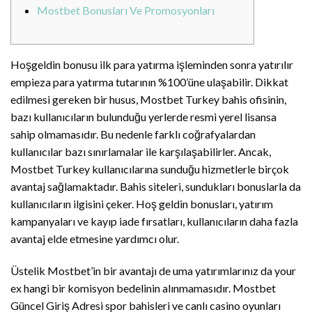
Mostbet Bonusları Ve Promosyonları
Hoşgeldin bonusu ilk para yatırma işleminden sonra yatırılır
empieza para yatırma tutarının %100’üne ulaşabilir. Dikkat
edilmesi gereken bir husus, Mostbet Turkey bahis ofisinin,
bazı kullanıcıların bulunduğu yerlerde resmi yerel lisansa
sahip olmamasıdır. Bu nedenle farklı coğrafyalardan
kullanıcılar bazı sınırlamalar ile karşılaşabilirler. Ancak,
Mostbet Turkey kullanıcılarına sunduğu hizmetlerle birçok
avantaj sağlamaktadır. Bahis siteleri, sundukları bonuslarla da
kullanıcıların ilgisini çeker. Hoş geldin bonusları, yatırım
kampanyaları ve kayıp iade fırsatları, kullanıcıların daha fazla
avantaj elde etmesine yardımcı olur.
Üstelik Mostbet’in bir avantajı de uma yatırımlarınız da your
ex hangi bir komisyon bedelinin alınmamasıdır. Mostbet
Güncel Giriş Adresi spor bahisleri ve canlı casino oyunları