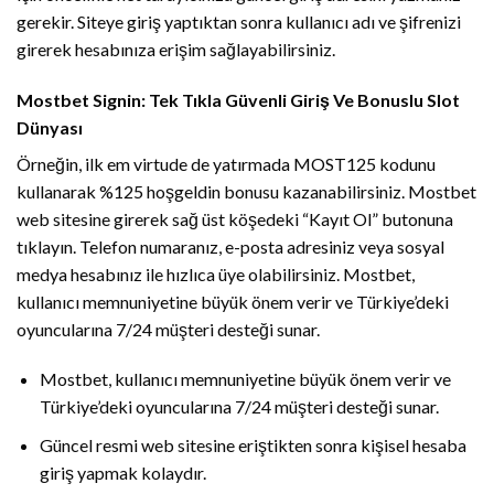
gerekir. Siteye giriş yaptıktan sonra kullanıcı adı ve şifrenizi
girerek hesabınıza erişim sağlayabilirsiniz.
Mostbet Signin: Tek Tıkla Güvenli Giriş Ve Bonuslu Slot
Dünyası
Örneğin, ilk em virtude de yatırmada MOST125 kodunu
kullanarak %125 hoşgeldin bonusu kazanabilirsiniz. Mostbet
web sitesine girerek sağ üst köşedeki “Kayıt Ol” butonuna
tıklayın. Telefon numaranız, e-posta adresiniz veya sosyal
medya hesabınız ile hızlıca üye olabilirsiniz. Mostbet,
kullanıcı memnuniyetine büyük önem verir ve Türkiye’deki
oyuncularına 7/24 müşteri desteği sunar.
Mostbet, kullanıcı memnuniyetine büyük önem verir ve
Türkiye’deki oyuncularına 7/24 müşteri desteği sunar.
Güncel resmi web sitesine eriştikten sonra kişisel hesaba
giriş yapmak kolaydır.