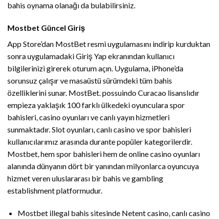
bahis oynama olanağı da bulabilirsiniz.
Mostbet Güncel Giriş
App Store’dan MostBet resmi uygulamasını indirip kurduktan
sonra uygulamadaki Giriş Yap ekranından kullanıcı
bilgilerinizi girerek oturum açın. Uygulama, iPhone’da
sorunsuz çalışır ve masaüstü sürümdeki tüm bahis
özelliklerini sunar. MostBet. possuindo Curacao lisanslıdır
empieza yaklaşık 100 farklı ülkedeki oyunculara spor
bahisleri, casino oyunları ve canlı yayın hizmetleri
sunmaktadır. Slot oyunları, canlı casino ve spor bahisleri
kullanıcılarımız arasında durante popüler kategorilerdir.
Mostbet, hem spor bahisleri hem de online casino oyunları
alanında dünyanın dört bir yanından milyonlarca oyuncuya
hizmet veren uluslararası bir bahis ve gambling
establishment platformudur.
Mostbet illegal bahis sitesinde Netent casino, canlı casino