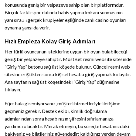
konusunda geniş bir yelpazeye sahip olan bir platformdur.
Birçok farklı spor dalında bahis yapma imkanı sunmasının
yanı sıra,» «gerçek krupiyeler eşliğinde canlı casino oyunları
oynama şansı da verir.
Hızlı Empieza Kolay Giriş Adımları
Her türlü oyuncunun isteklerine uygun bir oyun bulabileceği
geniş bir yelpazeye sahiptir. MostBet resmi website sitesinde
“Giriş Yap” butonu sağ üst köşede bulunur. Güncel resmi web
sitesine eriştikten sonra kişisel hesaba giriş yapmak kolaydır.
Ana sayfanın sağ üst köşesindeki “Giriş Yap” düğmesine
tıklayın.
Eğer hala giremiyorsanız, müşteri hizmetleriyle iletişime
geçmeniz gerekir. Destek ekibi, kimlik doğrulama
adımlarından sonra hesabınızın şifresini sıfırlamanıza
yardımcı olacaktır. Merak etmeyin, bu süreçte hesabınızdaki
bakiyeniz ve bilgileriniz güvendedir; kaldığınız yerden devam