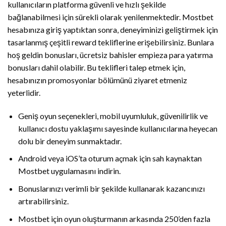
kullanıcıların platforma güvenli ve hızlı şekilde
bağlanabilmesi için sürekli olarak yenilenmektedir. Mostbet
hesabınıza giriş yaptıktan sonra, deneyiminizi geliştirmek için
tasarlanmış çeşitli reward tekliflerine erişebilirsiniz. Bunlara
hoş geldin bonusları, ücretsiz bahisler empieza para yatırma
bonusları dahil olabilir. Bu teklifleri talep etmek için,
hesabınızın promosyonlar bölümünü ziyaret etmeniz
yeterlidir.
Geniş oyun seçenekleri, mobil uyumluluk, güvenilirlik ve
kullanıcı dostu yaklaşımı sayesinde kullanıcılarına heyecan
dolu bir deneyim sunmaktadır.
Android veya iOS’ta oturum açmak için sah kaynaktan
Mostbet uygulamasını indirin.
Bonuslarınızı verimli bir şekilde kullanarak kazancınızı
artırabilirsiniz.
Mostbet için oyun oluşturmanın arkasında 250’den fazla