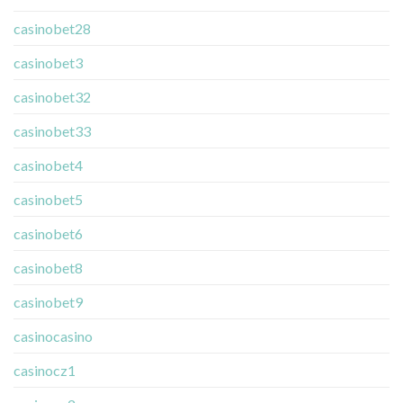
casinobet28
casinobet3
casinobet32
casinobet33
casinobet4
casinobet5
casinobet6
casinobet8
casinobet9
casinocasino
casinocz1