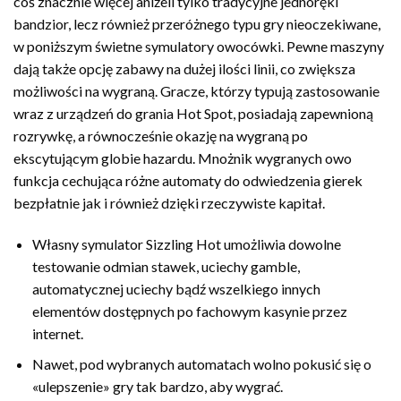
coś znacznie więcej aniżeli tylko tradycyjne jednoręki
bandzior, lecz również przeróżnego typu gry nieoczekiwane,
w poniższym świetne symulatory owocówki. Pewne maszyny
dają także opcję zabawy na dużej ilości linii, co zwiększa
możliwości na wygraną. Gracze, którzy typują zastosowanie
wraz z urządzeń do grania Hot Spot, posiadają zapewnioną
rozrywkę, a równocześnie okazję na wygraną po
ekscytującym globie hazardu. Mnożnik wygranych owo
funkcja cechująca różne automaty do odwiedzenia gierek
bezpłatnie jak i również dzięki rzeczywiste kapitał.
Własny symulator Sizzling Hot umożliwia dowolne
testowanie odmian stawek, uciechy gamble,
automatycznej uciechy bądź wszelkiego innych
elementów dostępnych po fachowym kasynie przez
internet.
Nawet, pod wybranych automatach wolno pokusić się o
«ulepszenie» gry tak bardzo, aby wygrać.