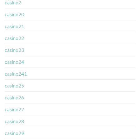
casino2
casino20
casino21
casino22
casino23
casino24
casino241
casino25
casino26
casino27
casino28
casino29