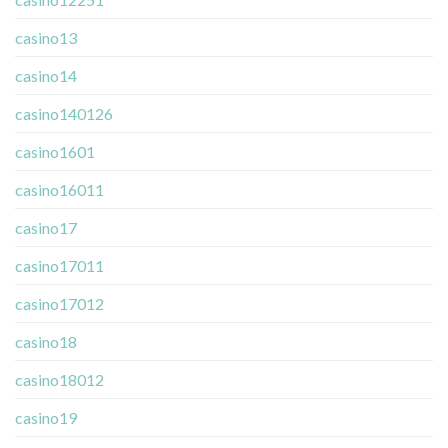
casino13
casino14
casino140126
casino1601
casino16011
casino17
casino17011
casino17012
casino18
casino18012
casino19