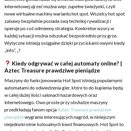
internetowej ujrzeć można więc zupełne świeżynki, czyli
nowe wirtualne machiny wariantu hot spot. Wszelcy hot spot
zabawy bezpłatnie posiada swą technikę rywalizacji i
operuje po coś odmienny strategia. Konkretne wzory w
każdej sytuacji można odszukać bezpośrednio przy grze.
Wytyczne istnieją osiągalne dzięki przyciskami owymi kiedy
„info”, „?
Kiedy odgrywać w całej automaty online? |
Aztec Treasure prawdziwe pieniądze
Maszyny do funkcjonowania Hot Spot istnieją popularnymi
automatami do odwiedzenia gier, które to do kupienia będą
w całej dużej ilości salonach hazardowych oraz
internetowego. Owo proste przy obsłudze maszyny
przedkładają fanom opcja
Aztec Treasure prawdziwe
pieniądze
wygrania interesujących nagród, w niniejszym
niejednokrotnie kolosalnych kwot finansowych. Hot Spot to