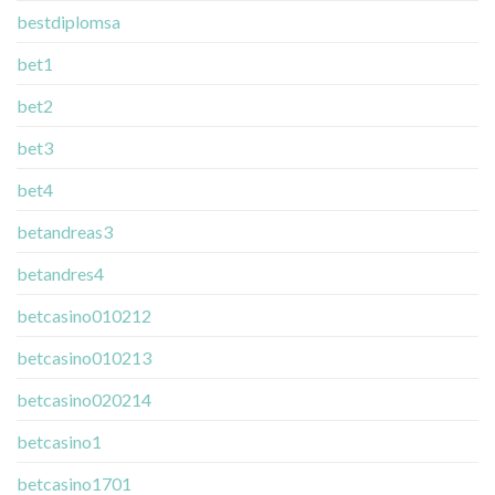
bestdiplomsa
bet1
bet2
bet3
bet4
betandreas3
betandres4
betcasino010212
betcasino010213
betcasino020214
betcasino1
betcasino1701