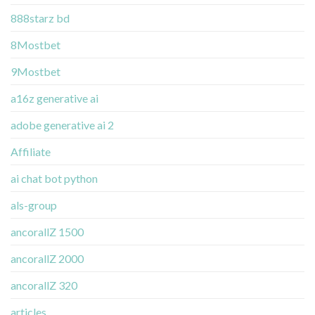
888starz bd
8Mostbet
9Mostbet
a16z generative ai
adobe generative ai 2
Affiliate
ai chat bot python
als-group
ancorallZ 1500
ancorallZ 2000
ancorallZ 320
articles