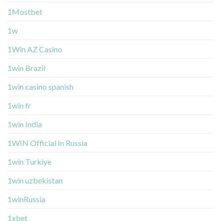
1Mostbet
1w
1Win AZ Casino
1win Brazil
1win casino spanish
1win fr
1win India
1WIN Official In Russia
1win Turkiye
1win uzbekistan
1winRussia
1xbet