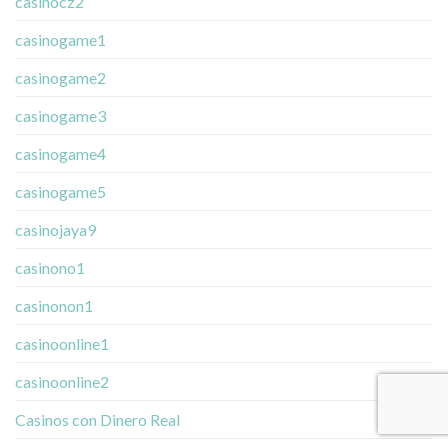
casinocz2
casinogame1
casinogame2
casinogame3
casinogame4
casinogame5
casinojaya9
casinono1
casinonon1
casinoonline1
casinoonline2
Casinos con Dinero Real