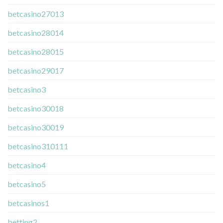
betcasino27013
betcasino28014
betcasino28015
betcasino29017
betcasino3
betcasino30018
betcasino30019
betcasino310111
betcasino4
betcasino5
betcasinos1
betting2