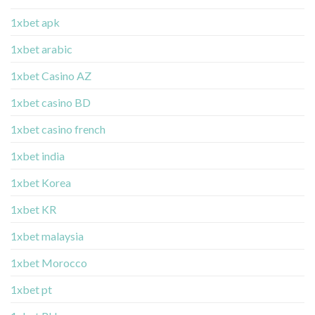
1xbet apk
1xbet arabic
1xbet Casino AZ
1xbet casino BD
1xbet casino french
1xbet india
1xbet Korea
1xbet KR
1xbet malaysia
1xbet Morocco
1xbet pt