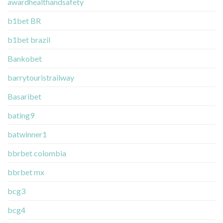
awardhealthandsafety
b1bet BR
b1bet brazil
Bankobet
barrytouristrailway
Basaribet
bating9
batwinner1
bbrbet colombia
bbrbet mx
bcg3
bcg4