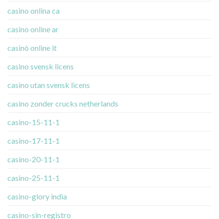
casino onlina ca
casino online ar
casinò online it
casino svensk licens
casino utan svensk licens
casino zonder crucks netherlands
casino-15-11-1
casino-17-11-1
casino-20-11-1
casino-25-11-1
casino-glory india
casino-sin-registro