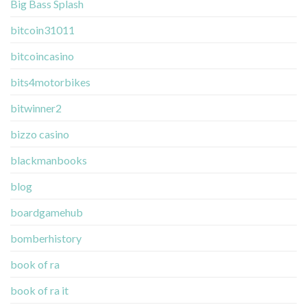
Big Bass Splash
bitcoin31011
bitcoincasino
bits4motorbikes
bitwinner2
bizzo casino
blackmanbooks
blog
boardgamehub
bomberhistory
book of ra
book of ra it