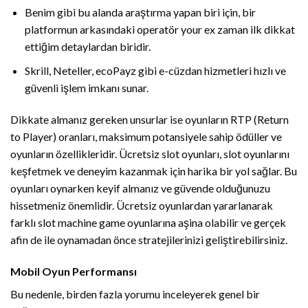
Benim gibi bu alanda araştırma yapan biri için, bir
platformun arkasındaki operatör your ex zaman ilk dikkat
ettiğim detaylardan biridir.
Skrill, Neteller, ecoPayz gibi e-cüzdan hizmetleri hızlı ve
güvenli işlem imkanı sunar.
Dikkate almanız gereken unsurlar ise oyunların RTP (Return
to Player) oranları, maksimum potansiyele sahip ödüller ve
oyunların özellikleridir. Ücretsiz slot oyunları, slot oyunlarını
keşfetmek ve deneyim kazanmak için harika bir yol sağlar. Bu
oyunları oynarken keyif almanız ve güvende olduğunuzu
hissetmeniz önemlidir. Ücretsiz oyunlardan yararlanarak
farklı slot machine game oyunlarına aşina olabilir ve gerçek
afin de ile oynamadan önce stratejilerinizi geliştirebilirsiniz.
Mobil Oyun Performansı
Bu nedenle, birden fazla yorumu inceleyerek genel bir