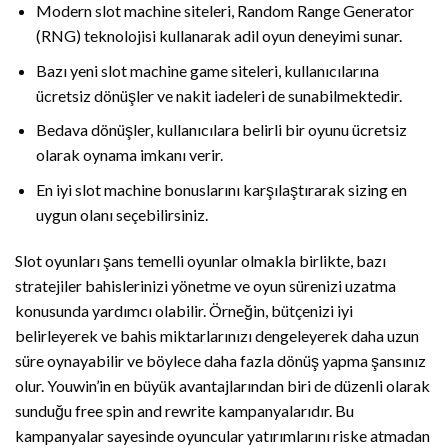
Modern slot machine siteleri, Random Range Generator
(RNG) teknolojisi kullanarak adil oyun deneyimi sunar.
Bazı yeni slot machine game siteleri, kullanıcılarına
ücretsiz dönüşler ve nakit iadeleri de sunabilmektedir.
Bedava dönüşler, kullanıcılara belirli bir oyunu ücretsiz
olarak oynama imkanı verir.
En iyi slot machine bonuslarını karşılaştırarak sizing en
uygun olanı seçebilirsiniz.
Slot oyunları şans temelli oyunlar olmakla birlikte, bazı
stratejiler bahislerinizi yönetme ve oyun sürenizi uzatma
konusunda yardımcı olabilir. Örneğin, bütçenizi iyi
belirleyerek ve bahis miktarlarınızı dengeleyerek daha uzun
süre oynayabilir ve böylece daha fazla dönüş yapma şansınız
olur. Youwin’in en büyük avantajlarından biri de düzenli olarak
sunduğu free spin and rewrite kampanyalarıdır. Bu
kampanyalar sayesinde oyuncular yatırımlarını riske atmadan