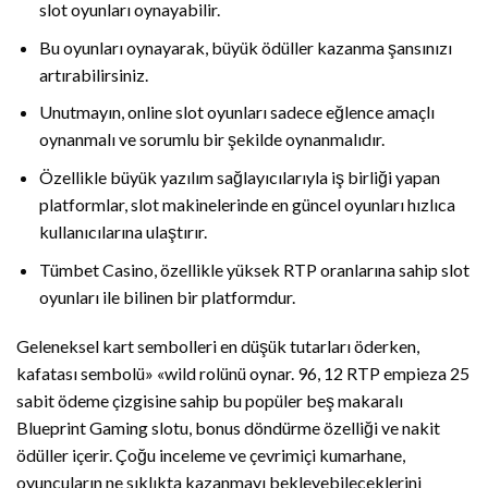
slot oyunları oynayabilir.
Bu oyunları oynayarak, büyük ödüller kazanma şansınızı
artırabilirsiniz.
Unutmayın, online slot oyunları sadece eğlence amaçlı
oynanmalı ve sorumlu bir şekilde oynanmalıdır.
Özellikle büyük yazılım sağlayıcılarıyla iş birliği yapan
platformlar, slot makinelerinde en güncel oyunları hızlıca
kullanıcılarına ulaştırır.
Tümbet Casino, özellikle yüksek RTP oranlarına sahip slot
oyunları ile bilinen bir platformdur.
Geleneksel kart sembolleri en düşük tutarları öderken,
kafatası sembolü» «wild rolünü oynar. 96, 12 RTP empieza 25
sabit ödeme çizgisine sahip bu popüler beş makaralı
Blueprint Gaming slotu, bonus döndürme özelliği ve nakit
ödüller içerir. Çoğu inceleme ve çevrimiçi kumarhane,
oyuncuların ne sıklıkta kazanmayı bekleyebileceklerini