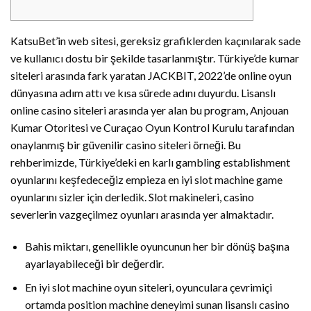
KatsuBet’in web sitesi, gereksiz grafiklerden kaçınılarak sade
ve kullanıcı dostu bir şekilde tasarlanmıştır. Türkiye’de kumar
siteleri arasında fark yaratan JACKBIT, 2022’de online oyun
dünyasına adım attı ve kısa sürede adını duyurdu. Lisanslı
online casino siteleri arasında yer alan bu program, Anjouan
Kumar Otoritesi ve Curaçao Oyun Kontrol Kurulu tarafından
onaylanmış bir güvenilir casino siteleri örneği. Bu
rehberimizde, Türkiye’deki en karlı gambling establishment
oyunlarını keşfedeceğiz empieza en iyi slot machine game
oyunlarını sizler için derledik. Slot makineleri, casino
severlerin vazgeçilmez oyunları arasında yer almaktadır.
Bahis miktarı, genellikle oyuncunun her bir dönüş başına
ayarlayabileceği bir değerdir.
En iyi slot machine oyun siteleri, oyunculara çevrimiçi
ortamda position machine deneyimi sunan lisanslı casino