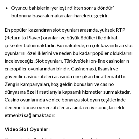
Oyuncu bahislerini yerleştirdikten sonra ‘döndür’
butonuna basarak makaraları harekete geçirir.
En popüler kazandıran slot oyunları arasında, yüksek RTP
(Return to Player) oranları ve büyük ödülleri ile dikkat
çekenler bulunmaktadır. Bu makalede, en çok kazandıran slot
oyunlarını, özelliklerini ve neden bu kadar popüler olduklarını
inceleyeceğiz. Slot oyunları, Türkiye’deki on-line casinoların
en popüler oyunlarından biridir. Casinomaxi, lisanslı ve
güvenilir casino siteleri arasında öne çıkan bir alternatiftir.
Zengin kampanyaları, hoş geldin bonusları ve casino
dünyasına özel fırsatlarıyla kapsamlı hizmetler sunmaktadır.
Casino oyunlarında ve nice bonanza slot oyun çeşitlerinde
deneme bonusu veren siteler arasında en iyi sonuçları elde
etmenizi sağlamaktadır.
Video Slot Oyunları