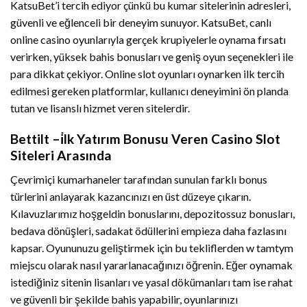
KatsuBet’i tercih ediyor çünkü bu kumar sitelerinin adresleri,
güvenli ve eğlenceli bir deneyim sunuyor. KatsuBet, canlı
online casino oyunlarıyla gerçek krupiyelerle oynama fırsatı
verirken, yüksek bahis bonusları ve geniş oyun seçenekleri ile
para dikkat çekiyor. Online slot oyunları oynarken ilk tercih
edilmesi gereken platformlar, kullanıcı deneyimini ön planda
tutan ve lisanslı hizmet veren sitelerdir.
Bettilt –i̇lk Yatırım Bonusu Veren Casino Slot
Siteleri Arasında
Çevrimiçi kumarhaneler tarafından sunulan farklı bonus
türlerini anlayarak kazancınızı en üst düzeye çıkarın.
Kılavuzlarımız hoşgeldin bonuslarını, depozitossuz bonusları,
bedava dönüşleri, sadakat ödüllerini empieza daha fazlasını
kapsar. Oyununuzu geliştirmek için bu tekliflerden w tamtym
miejscu olarak nasıl yararlanacağınızı öğrenin. Eğer oynamak
istediğiniz sitenin lisanları ve yasal dökümanları tam ise rahat
ve güvenli bir şekilde bahis yapabilir, oyunlarınızı