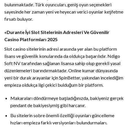
bulunmaktadır. Türk oyuncuları, geniş oyun seçenekleri
sayesinde her zaman yeni ve heyecan verici oyunlar keşfetme
fırsatı buluyor.
«Durante İyi Slot Sitelerinin Adresleri Ve Güvenilir
Casino Platformları 2025
Slot casino sitelerinin adresi arasında yer alan bu platform
lisans ve güvenlik konularında da oldukça başarılıdır. Ndigo
Soft NV tarafından sağlanan lisansa sahip olup gerekli yasal
düzenlemeleri barındırmaktadır. Online kumar dünyasında
yeni bir durak arayanlar için SpinBetter, yakından incelediğim
empieza oldukça ilgi çekici bulduğum bir platform.
Makaraları döndürmeye başladığınızda, bakiyeniz gerçek
pendant de bakiyesiymiş gibi harcanır.
Bu sitelerin sobre önemli özelliği oyunları güncelleme
hızları empieza farklı versiyonları bulundurmaları.