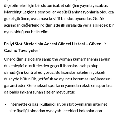
ölçebilmeleri için bir slotun isabet sıklığını yayınlayacaktır.
Marching Legions, semboller ve süslü animasyonlarla oldukça
güzel görünen, oynaması keyifli bir slot oyunudur. Grafik
açısından değerlendirdiğimizde ilk sıralarda yer alabilecek bir
oyun olduğunu belirtelim.
En İyi Slot Sitelerinin Adresi Güncel Listesi – Güvenilir
Casino Tavsiyeleri
Önerdiğimiz slotlara sahip the woman kumarhanenin saygın
düzenleyici otoritelerden geçerli lisanslara sahip olup
olmadığını kontrol ediyoruz. Bu lisanslar, sitelerin yüksek
düzeyde bütünlük, şeffaflık ve oyuncu koruması sağlamasını
garanti eder. Geleneksel sporların yanından ekstrem sporlara
da bahis imkanı sunan siteler mevcuttur.
İnternetteki bazı kullanıcılar, bu slot oyunlarını internet
site üyeliği olmadan oynayabilecekleri imkanlar arar.