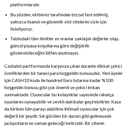
platformlarıdır.
Bu yüzden, ekibimiz tarafından bizzat test edilmiş,
yalnızca lisanslı ve güvenilir slot sitelerini sizin için
listeliyoruz.
Tablodaki tüm limitler ve oranlar yaklaşık değerler olup,
güncel piyasa koşullarına göre değişiklik
gösterebileceğini lütfen unutmayın.
Cashalot partformunda karşınıza çıkan durante dikkat çekici
özelliklerden bir tanesi para hoşgeldin bonusudur. Yeni üyeler
için CASH10 kodu ile hundred Euro tutarına kadar %100
hoşgeldin bonusu gibi çok önemli ve çekici imkan
sunmaktadır. Oyuncular bu kolaylıklar sayesinde rahatça
oyunlarını oynayabilir ve zevkli dakikalar geçirebilirler. Kasa
da biriken tüm parayı alabilme ihtimali oyuncular için çok
değerli bir şeydir. Sık görülen bir durum gibi gelmesede
jackpotların ne zaman geleceği belirsidir. Bir sitenin