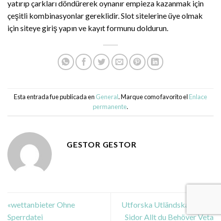
yatırıp çarkları döndürerek oynanır empieza kazanmak için
çeşitli kombinasyonlar gereklidir. Slot sitelerine üye olmak
için siteye giriş yapın ve kayıt formunu doldurun.
Esta entrada fue publicada en
General
. Marque como favorito el
Enlace
permanente
.
GESTOR GESTOR
«wettanbieter Ohne
Utforska Utländska Casino
Sperrdatei
Sidor Allt du Behöver Veta