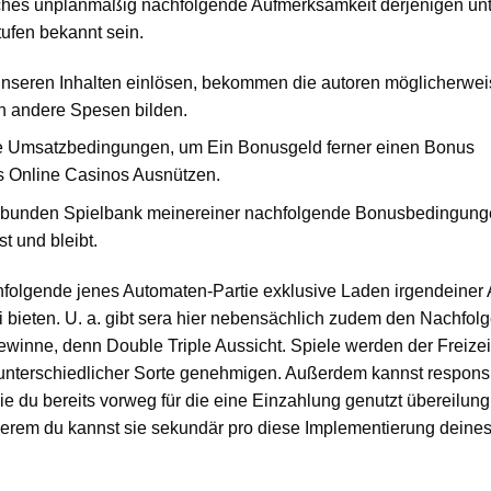
lches unplanmäßig nachfolgende Aufmerksamkeit derjenigen unt
ufen bekannt sein.
 of unseren Inhalten einlösen, bekommen die autoren möglicherwei
n andere Spesen bilden.
e Umsatzbedingungen, um Ein Bonusgeld ferner einen Bonus
es Online Casinos Ausnützen.
erbunden Spielbank meinereiner nachfolgende Bonusbedingunge
st und bleibt.
achfolgende jenes Automaten-Partie exklusive Laden irgendeiner 
 bieten. U. a. gibt sera hier nebensächlich zudem den Nachfolg
inne, denn Double Triple Aussicht. Spiele werden der Freizei
 unterschiedlicher Sorte genehmigen. Außerdem kannst respons 
e du bereits vorweg für die eine Einzahlung genutzt übereilung
anderem du kannst sie sekundär pro diese Implementierung deine