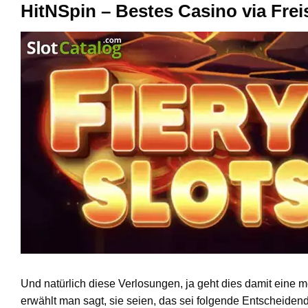
HitNSpin – Bestes Casino via Fre
Und natürlich diese Verlosungen, ja geht dies damit eine
erwählt man sagt, sie seien, das sei folgende Entscheiden