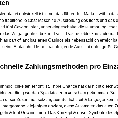
ten
rster planet entwickelt ist, einer das führenden Marken within das
eine traditionelle Obst-Maschine-Ausbreitung des lichts und das 
und fünf Gewinnlinien, unser eingeschaltet diese ursprünglichen
le das Vergangenheit bekannt sein. Das beliebte Spielautomat T
uch as part of landbasierten Casinos als nebensächlich erreichba
h seine Einfachheit ferner nachfolgende Aussicht unter große 
schnelle Zahlungsmethoden pro Ein
nmöglichkeiten erhöht ist. Triple Chance hat gar nicht gleichwo
irk geradlinig werden Spektator zum vorschein gekommen. Sei
ch unser Zusammensetzung aus Schlichtheit & Entgegenkom
untergeordnet diejenigen anzieht, diese Automaten das alten Z
ügeln & fünf Gewinnlinien. Das Konzept & unser Symbole des Sp