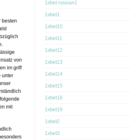
1xbet russian1
1xbet1
r besten
1xbet10
eld
abzüglich
1xbet11
e.
1xbet12
lässige
insatz von
1xbet13
n im griff
1xbet14
 unter
unser
1xbet15
rständlich
1xbet16
 folgende
en mit
1xbet19
1xbet2
dlich
1xbet3
 besonders