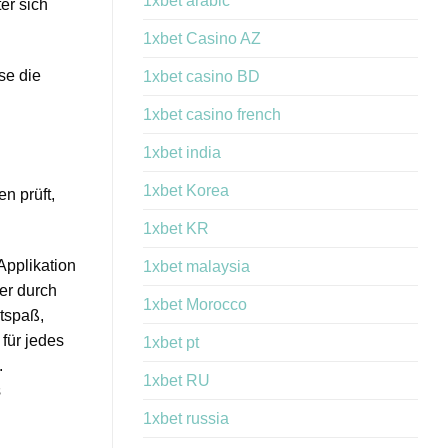
1xbet arabic
er sich
1xbet Casino AZ
se die
1xbet casino BD
1xbet casino french
1xbet india
1xbet Korea
n prüft,
1xbet KR
Applikation
1xbet malaysia
er durch
1xbet Morocco
tspaß,
für jedes
1xbet pt
.
1xbet RU
s
1xbet russia