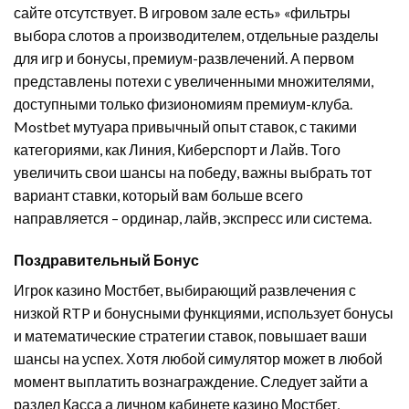
сайте отсутствует. В игровом зале есть» «фильтры
выбора слотов а производителем, отдельные разделы
для игр и бонусы, премиум-развлечений. А первом
представлены потехи с увеличенными множителями,
доступными только физиономиям премиум-клуба.
Mostbet мутуара привычный опыт ставок, с такими
категориями, как Линия, Киберспорт и Лайв. Того
увеличить свои шансы на победу, важны выбрать тот
вариант ставки, который вам больше всего
направляется – ординар, лайв, экспресс или система.
Поздравительный Бонус
Игрок казино Мостбет, выбирающий развлечения с
низкой RTP и бонусными функциями, использует бонусы
и математические стратегии ставок, повышает ваши
шансы на успех. Хотя любой симулятор может в любой
момент выплатить вознаграждение. Следует зайти а
раздел Касса а личном кабинете казино Мостбет,