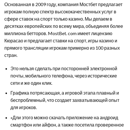
Основанная в 2009 году, компания Мостбет предлагает
игрокам полную спектр высококачественных услуг в
сфере ставок на спорт только казино. Мы делаем в
десятках европейских по всему мира, объединяя более
миллиона бетторов. MostBet. com имеет лицензию
Кюрасао и предлагает ставки на спорт, игры казино и
прямого трансляции игрокам примерно из 100 разных
стран.
Это нельзя сделать при посторонней электронной
почты, мобильного телефона, через исторические
сети и же один клик.
Графика потрясающая, а игровой этапа плавный и
беспроблемный, что создает захватывающей опыт
для игроков.
«Дли этого можно скачать приложение на андроид
смартфон или айфон, а также посетила проверенное