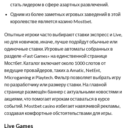
стать лидером в сфере азартных развлечений.
Одним из более заметных игровых заведений в этой
королевстве является казино Mostbet.
Опытные игроки часто выбирают ставки экспресс и Live,
но для новичков, иначе, лучше подойдут обычные или
одиночные ставки. Игровые автоматы собранных в
разделе «Fast Games» на единственной странице
Мостбет. Каталог включает около 1000 слотов от
ведущие провайдеров, таких а Amatic, NetEnt,
Microgaming и Playtech. Фильтр позволяет выбрать игру
по разработчику или размеру ставки. На главной
странице размещён баннер с актуальными новостями и
акциями, что помогает игрокам оставаться в курсе
событий. Mostbet casino избегает навязчивой рекламы,
создавая комфортные обстоятельствами для игры.
Live Games