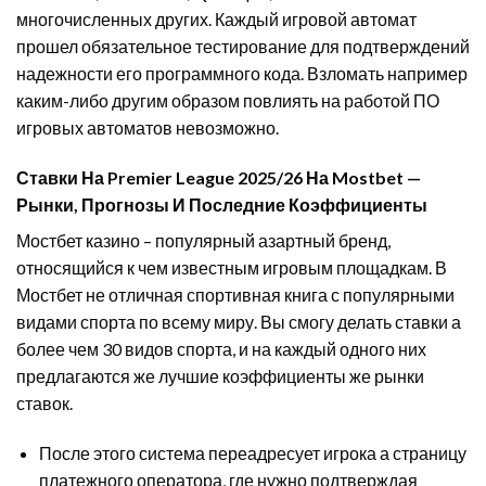
многочисленных других. Каждый игровой автомат
прошел обязательное тестирование для подтверждений
надежности его программного кода. Взломать например
каким-либо другим образом повлиять на работой ПО
игровых автоматов невозможно.
Ставки На Premier League 2025/26 На Mostbet —
Рынки, Прогнозы И Последние Коэффициенты
Мостбет казино – популярный азартный бренд,
относящийся к чем известным игровым площадкам. В
Мостбет не отличная спортивная книга с популярными
видами спорта по всему миру. Вы смогу делать ставки а
более чем 30 видов спорта, и на каждый одного них
предлагаются же лучшие коэффициенты же рынки
ставок.
После этого система переадресует игрока а страницу
платежного оператора, где нужно подтверждая