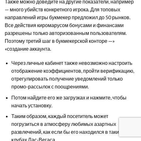
Также можно доведите на другие показатели, например
— много убийств конкретного игрока. Для топовых
направлений игры букмекер предложил до 50 рынков.
Все действия киромарусом бонусами и финансами
разрешены только авторизованным пользователям.
Поэтому третий шаг в букмекерской конторе —»
«создание аккаунта.
Через личные кабинет также невозможно настроить
отображение коэффициентов, пройти верификацию,
отрегулировать получение уведомлений только
промо-рассылок с поощрениями.
Потом найдите его же загрузках и нажмите, чтобы
начать установку.
Таким образом, каждый посетитель может
погрузиться в атмосферу любимых азартных
развлечений, как если бы его находился в таких
клубах Лас-Вегаса.