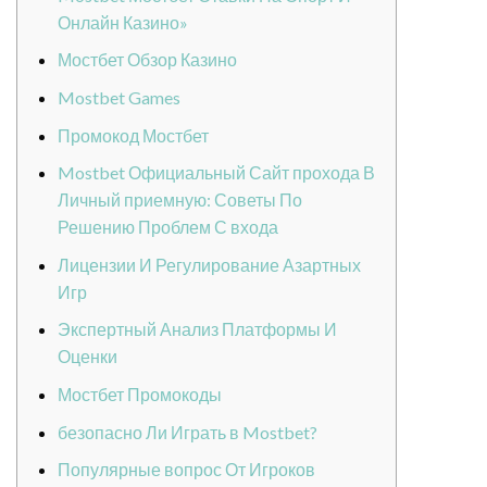
Онлайн Казино»
Мостбет Обзор Казино
Mostbet Games
Промокод Мостбет
Mostbet Официальный Сайт прохода В
Личный приемную: Советы По
Решению Проблем С входа
Лицензии И Регулирование Азартных
Игр
Экспертный Анализ Платформы И
Оценки
Мостбет Промокоды
безопасно Ли Играть в Mostbet?
Популярные вопрос От Игроков