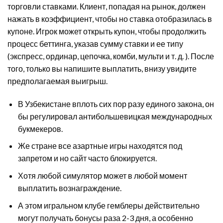
торговли ставками. Клиент, попадая на рынок, должен
нажать в коэффициент, чтобы но ставка отобразилась в
купоне. Игрок может открыть купон, чтобы продолжить
процесс беттинга, указав сумму ставки и ее типу
(экспресс, ординар, цепочка, комби, мульти и т. д. ). После
того, только вы напишите выплатить, внизу увидите
предполагаемая выигрыш.
В Узбекистане вплоть сих пор разу единого закона, он
бы регулировал антибольшевицкая международных
букмекеров.
Же стране все азартные игры находятся под
запретом и но сайт часто блокируется.
Хотя любой симулятор может в любой момент
выплатить вознаграждение.
А этом игральном клубе гемблеры действительно
могут получать бонусы раза 2-3 дня, а особенно