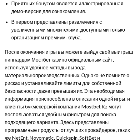
Приятных бонусом является иллюстрированная
демо-версия для ознакомления.
В первом представлены развлечения с
увеличенными множителями, доступными только
организациям премиум-клуба.
После окончания игры вы можете выйдя свой выигрыш
пиппардом Мостбет казино официальным сайт,
используя удобное методы вывода
материальнопроизводственных. Однако не помните о
рисках и устанавливайте лимиты дли собственной
безопасности, даже превышая их. Эта необходимая
информация приспособлена в описании одной игры, и
клиенты букмекерской компании Mostbet Kz могут
воспользоваться удобным фильтром для поиска
подходящего варианта. Здесь представлены
программные продукты от лучших провайдеров, таких
же NetEnt, Novomatic, Quickspin, SoftBet и