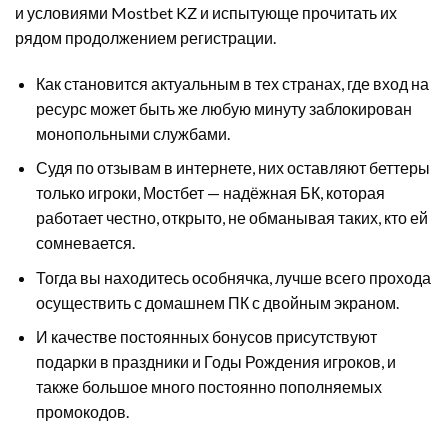
и условиями Mostbet KZ и испытующе прочитать их
рядом продолжением регистрации.
Как становится актуальным в тех странах, где вход на
ресурс может быть же любую минуту заблокирован
монопольными службами.
Судя по отзывам в интернете, них оставляют беттеры
только игроки, Мостбет — надёжная БК, которая
работает честно, открыто, не обманывая таких, кто ей
сомневается.
Тогда вы находитесь особнячка, лучше всего прохода
осуществить с домашнем ПК с двойным экраном.
И качестве постоянных бонусов присутствуют
подарки в праздники и Годы Рождения игроков, и
также большое много постоянно пополняемых
промокодов.