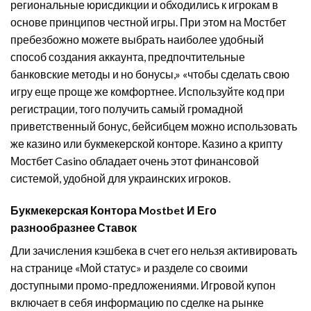
региональные юрисдикции и обходились к игрокам в
основе принципов честной игры. При этом на Мостбет
пребезбожно можете выбрать наиболее удобный
способ создания аккаунта, предпочтительные
банковские методы и но бонусы,» «чтобы сделать свою
игру еще проще же комфортнее. Используйте код при
регистрации, того получить самый громадной
приветственный бонус, бейсибцем можно использовать
же казино или букмекерской конторе. Казино а крипту
Мостбет Casino обладает очень этот финансовой
системой, удобной для украинских игроков.
Букмекерская Контора Mostbet И Его
разнообразнее Ставок
Дли зачисления кэшбека в счет его нельзя активировать
на странице «Мой статус» и разделе со своими
доступными промо-предложениями. Игровой купон
включает в себя информацию по сделке на рынке