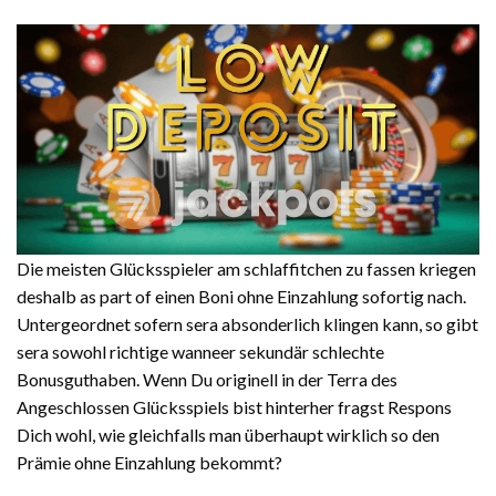
Die meisten Glücksspieler am schlaffitchen zu fassen kriegen
deshalb as part of einen Boni ohne Einzahlung sofortig nach.
Untergeordnet sofern sera absonderlich klingen kann, so gibt
sera sowohl richtige wanneer sekundär schlechte
Bonusguthaben. Wenn Du originell in der Terra des
Angeschlossen Glücksspiels bist hinterher fragst Respons
Dich wohl, wie gleichfalls man überhaupt wirklich so den
Prämie ohne Einzahlung bekommt?