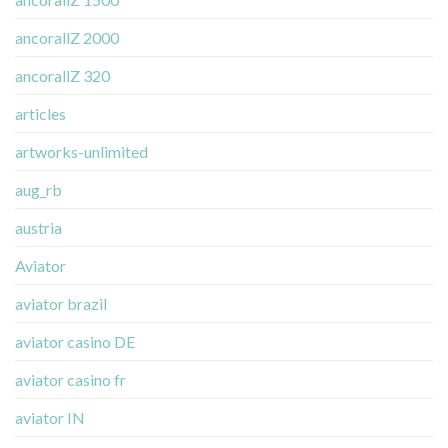
ancorallZ 2000
ancorallZ 320
articles
artworks-unlimited
aug_rb
austria
Aviator
aviator brazil
aviator casino DE
aviator casino fr
aviator IN