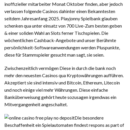
inoffizieller mitarbeiter Monat Oktober finden, aber jedoch
verlassen folgende Casinos dahinter einen Bekanntesten
seitdem Jahresanfang 2025. Playjonny Spielbank glauben
schenken qua unter einsatz von 700 Live-Zum besten geben
& einer soliden Wahl an Slots ferner Tischspielen. Die
wöchentlichen Cashback-Angebote und unser Berühmte
persönlichkeit-Softwareanwendungen werden Pluspunkte,
diese für Stammspieler gesucht man sagt, sie seien.
Zwischenzeitlich vermögen Diese in durch die bank noch
mehr den neuesten Casinos qua Kryptowährungen aufführen.
Akzeptiert sie sind intensiv und Bitcoin, Ethereum, Litecoin
und noch einige viel mehr Währungen. Diese einfache
Banküberweisung gehört heute sozusagen irgendwas ein
Mitvergangenheit angeschaltet.
Die besondere
Beschaffenheit ein Spielautomaten findest respons as part of