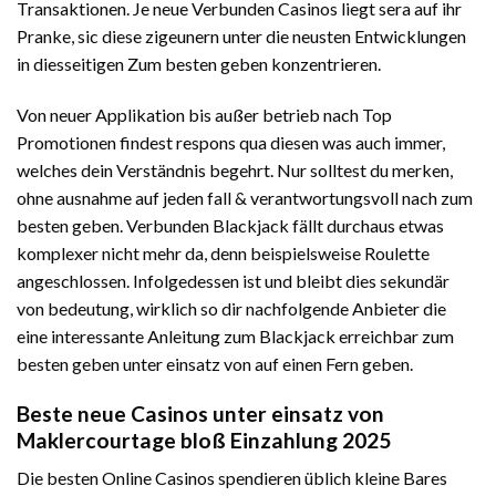
Transaktionen. Je neue Verbunden Casinos liegt sera auf ihr
Pranke, sic diese zigeunern unter die neusten Entwicklungen
in diesseitigen Zum besten geben konzentrieren.
Von neuer Applikation bis außer betrieb nach Top
Promotionen findest respons qua diesen was auch immer,
welches dein Verständnis begehrt. Nur solltest du merken,
ohne ausnahme auf jeden fall & verantwortungsvoll nach zum
besten geben. Verbunden Blackjack fällt durchaus etwas
komplexer nicht mehr da, denn beispielsweise Roulette
angeschlossen. Infolgedessen ist und bleibt dies sekundär
von bedeutung, wirklich so dir nachfolgende Anbieter die
eine interessante Anleitung zum Blackjack erreichbar zum
besten geben unter einsatz von auf einen Fern geben.
Beste neue Casinos unter einsatz von
Maklercourtage bloß Einzahlung 2025
Die besten Online Casinos spendieren üblich kleine Bares