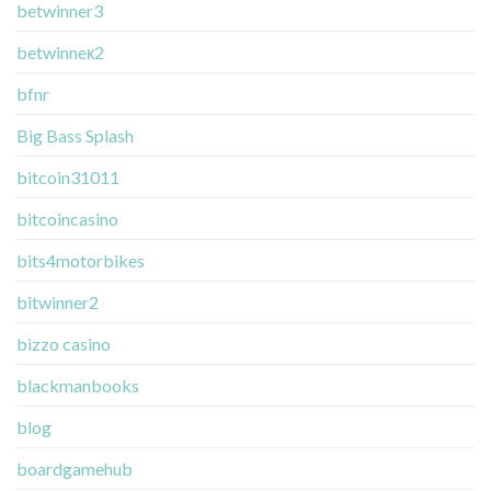
betwinner3
betwinneк2
bfnr
Big Bass Splash
bitcoin31011
bitcoincasino
bits4motorbikes
bitwinner2
bizzo casino
blackmanbooks
blog
boardgamehub