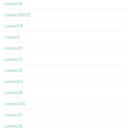
casino18
casino18012
casino19
casino2
casino20
casino21
casino22
casino23
casino24
casino241
casino25
casino26