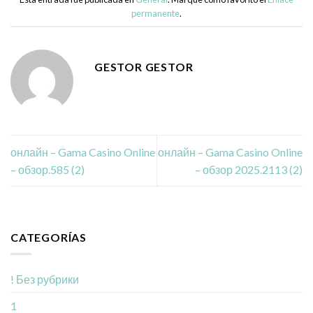
permanente
.
GESTOR GESTOR
онлайн – Gama Casino Online
онлайн – Gama Casino Online
– обзор.585 (2)
– обзор 2025.2113 (2)
CATEGORÍAS
! Без рубрики
1