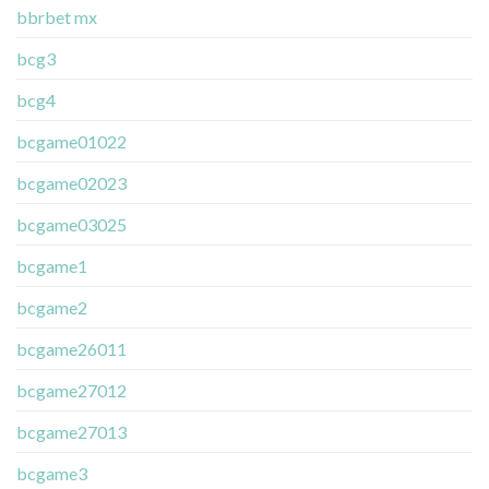
bbrbet mx
bcg3
bcg4
bcgame01022
bcgame02023
bcgame03025
bcgame1
bcgame2
bcgame26011
bcgame27012
bcgame27013
bcgame3