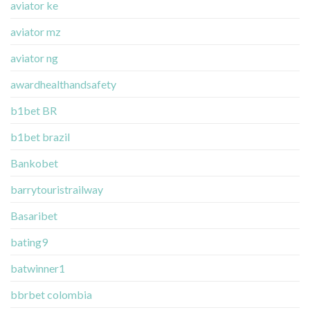
aviator ke
aviator mz
aviator ng
awardhealthandsafety
b1bet BR
b1bet brazil
Bankobet
barrytouristrailway
Basaribet
bating9
batwinner1
bbrbet colombia