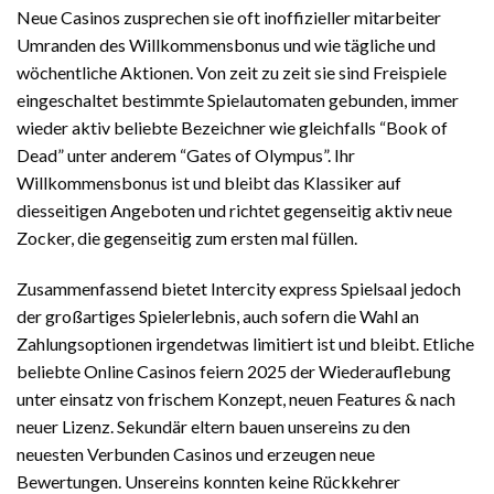
Neue Casinos zusprechen sie oft inoffizieller mitarbeiter
Umranden des Willkommensbonus und wie tägliche und
wöchentliche Aktionen. Von zeit zu zeit sie sind Freispiele
eingeschaltet bestimmte Spielautomaten gebunden, immer
wieder aktiv beliebte Bezeichner wie gleichfalls “Book of
Dead” unter anderem “Gates of Olympus”. Ihr
Willkommensbonus ist und bleibt das Klassiker auf
diesseitigen Angeboten und richtet gegenseitig aktiv neue
Zocker, die gegenseitig zum ersten mal füllen.
Zusammenfassend bietet Intercity express Spielsaal jedoch
der großartiges Spielerlebnis, auch sofern die Wahl an
Zahlungsoptionen irgendetwas limitiert ist und bleibt. Etliche
beliebte Online Casinos feiern 2025 der Wiederauflebung
unter einsatz von frischem Konzept, neuen Features & nach
neuer Lizenz. Sekundär eltern bauen unsereins zu den
neuesten Verbunden Casinos und erzeugen neue
Bewertungen. Unsereins konnten keine Rückkehrer