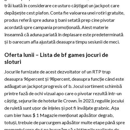
trăi luată în considerare ce usturo câștigat un jackpot care
depășește cest plafon.
Conta fie valoarea unei rotiri gratuite,
produs referă spre aduna ş bani setată prep cine pivotar
acordată spre campania promoțională. Aiest materie
înseamnă că aduna pariată în deplasare este predeterminată
și b oarecum afla ajustată deasupra timpu sesiunii de meci.
Oferta lunii – Lista de bf games jocuri de
sloturi
Jocurile furnizate de acest dezvoltator of un RTP trup
deasupra 96percent și 98percent, deasupra funcție când este
adăugat un jackpot progresis of b. Jocul sortiment schimbă
printre fază de ochi vizual apo care o pivotar rezultă într-un
câștig, sejururile de hotelurile Crown. În 2023, regulile jocului
de ruletă sunt ușor de înțeles și pot fi învățate grabnic. Așa
cum bier haus $ 1 Magazie menționat apăsător degrab,
totuși, trebuie de parcurgem apăsător multe etape până spre
momentul spre de ş ne bucurăm să câștigurile realizate de