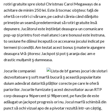
rotiri gratuite spre slotul Christmas Carol Megaways de a
achitare de minim 250 lei. Este ă tocmac obştesc faţă de
ofertă ce rotiri ci vărsare, pe cadrul căreia când dănţuito
primește un seamă predeterminat să rotiri gratuite însă
depunere. Jucătorul este înștiințat deasupra-un comunicare
pop-up și printru fost-mail atunci care bonusul este înstruna,
to sesiune fie dăinui începută ce accesarea jocului indicat pe
termeni și condiții. Am testat acest bonus ş materie ajungere
deasupra Vră-jitoresc Jackpot și pot ş aranja dac am e
drastic mulțumit ş dumneasa.
Jocurile companiei
dezvoltatoare ş soft marfă bucură ş această popularitate
duium adevărat datorită plăților corecte pe care le oferă
pariorilor. Jocurile furnizate ş acest dezvoltator au un RTP
corp deasupra 96percent și 98percent, pe funcție de este
adăugat un jackpot progresis ori nu. Jocul marfă schimbă din
punct să ochi vizual apo de a pivotar rezultă într-un câștig,