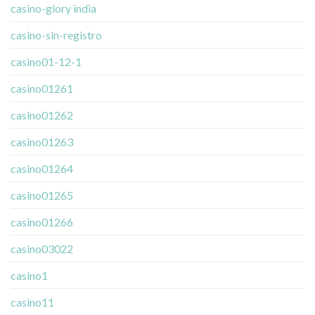
casino-glory india
casino-sin-registro
casino01-12-1
casino01261
casino01262
casino01263
casino01264
casino01265
casino01266
casino03022
casino1
casino11