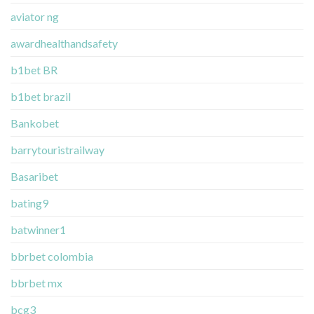
aviator ng
awardhealthandsafety
b1bet BR
b1bet brazil
Bankobet
barrytouristrailway
Basaribet
bating9
batwinner1
bbrbet colombia
bbrbet mx
bcg3