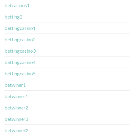
betcasinos1
betting2
bettingcasino1
bettingcasino2
bettingcasino3
bettingcasino4
bettingcasino5
betwiner1
betwinner1
betwinner2
betwinner3
betwinneк2