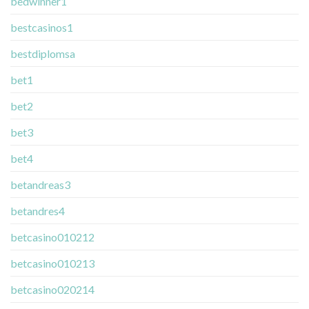
bedwinner1
bestcasinos1
bestdiplomsa
bet1
bet2
bet3
bet4
betandreas3
betandres4
betcasino010212
betcasino010213
betcasino020214