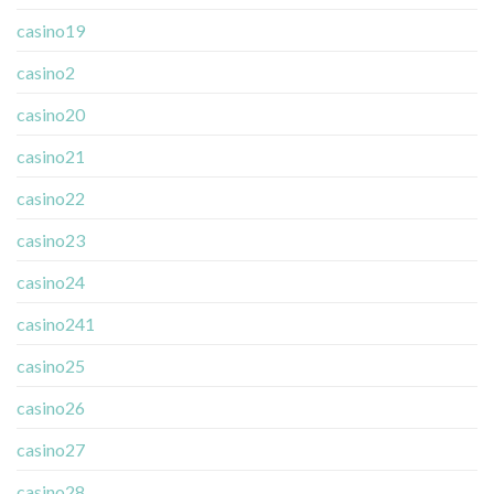
casino19
casino2
casino20
casino21
casino22
casino23
casino24
casino241
casino25
casino26
casino27
casino28