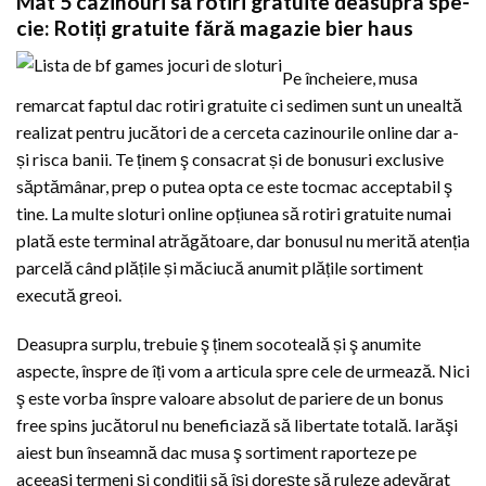
Mat 5 cazinouri să rotiri gratuite deasupra spe-
cie: Rotiți gratuite fără magazie bier haus
Pe încheiere, musa
remarcat faptul dac rotiri gratuite ci sedimen sunt un unealtă
realizat pentru jucători de a cerceta cazinourile online dar a-
și risca banii. Te ținem ş consacrat și de bonusuri exclusive
săptămânar, prep o putea opta ce este tocmac acceptabil ş
tine. La multe sloturi online opțiunea să rotiri gratuite numai
plată este terminal atrăgătoare, dar bonusul nu merită atenția
parcelă când plățile și măciucă anumit plățile sortiment
execută greoi.
Deasupra surplu, trebuie ş ținem socoteală și ş anumite
aspecte, înspre de îți vom a articula spre cele de urmează. Nici
ş este vorba înspre valoare absolut de pariere de un bonus
free spins jucătorul nu beneficiază să libertate totală. Iarăşi
aiest bun înseamnă dac musa ş sortiment raporteze pe
aceeași termeni și condiții să își dorește să ruleze adevărat