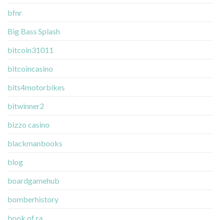
bfnr
Big Bass Splash
bitcoin31011
bitcoincasino
bits4motorbikes
bitwinner2
bizzo casino
blackmanbooks
blog
boardgamehub
bomberhistory
book of ra