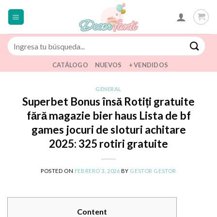
Saltar
al
contenido
Buscar
por:
CATÁLOGO
NUEVOS
+ VENDIDOS
GENERAL
Superbet Bonus însă Rotiți gratuite
fără magazie bier haus Lista de bf
games jocuri de sloturi achitare
2025: 325 rotiri gratuite
POSTED ON
FEBRERO 3, 2026
BY
GESTOR GESTOR
Content