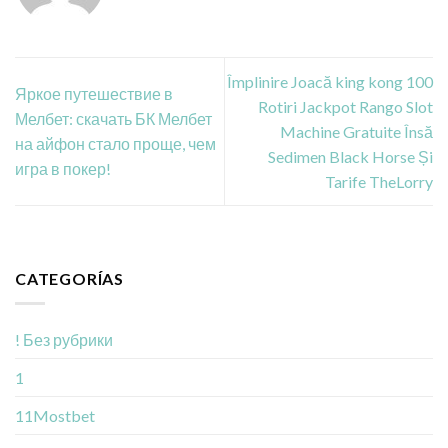
Împlinire Joacă king kong 100
Яркое путешествие в
Rotiri Jackpot Rango Slot
Мелбет: скачать БК Мелбет
Machine Gratuite Însă
на айфон стало проще, чем
Sedimen Black Horse Și
игра в покер!
Tarife TheLorry
CATEGORÍAS
! Без рубрики
1
11Mostbet