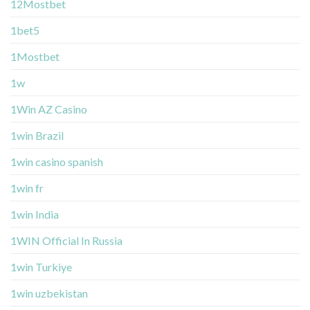
12Mostbet
1bet5
1Mostbet
1w
1Win AZ Casino
1win Brazil
1win casino spanish
1win fr
1win India
1WIN Official In Russia
1win Turkiye
1win uzbekistan