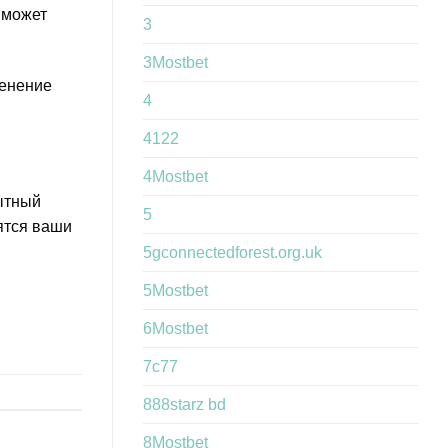
 может
3
3Mostbet
менение
4
4122
4Mostbet
пытный
5
нятся ваши
5gconnectedforest.org.uk
5Mostbet
6Mostbet
7c77
888starz bd
8Mostbet