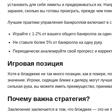
установить для себя лимиты и придерживаться их. На
заранее, сколько вы готовы проиграть, прежде чем поки
Лучшие практики управления банкроллом включают в с
Играйте с 1-2% от вашего общего банкролла за один
Не ставьте более 5% от банкролла на одну руку.
Периодически анализируйте свой прогресс и коррек
Игровая позиция
Хотя в блэкджеке не так много позиции, как в покере,
значение. Игроки, сидящие ближе к дилеру, могут лучше
сильная рука, вы можете иметь преимущество, приним
Почему важна стратегия?
Заключение заключается в том, что блэкджек — это не 