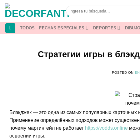
Saltar
Buscar
al
por:
contenido
TODOS
FECHAS ESPECIALES
DEPORTES
DIBUJO
Стратегии игры в блэк
POSTED ON
EN
Блэкджек — это одна из самых популярных карточных игр
Применение определённых подходов может существенно
почему мартингейл не работает
https://vodds.online
можн
освоении игры.