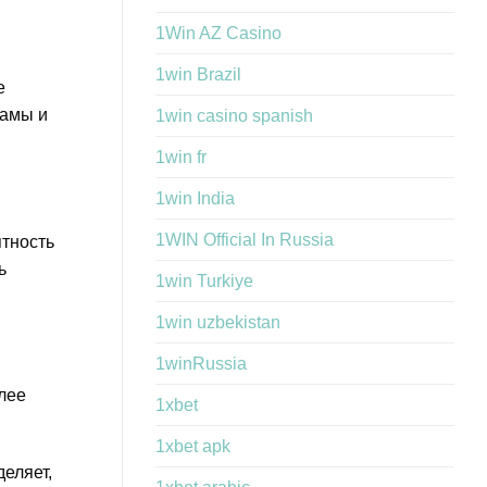
1Win AZ Casino
1win Brazil
е
дамы и
1win casino spanish
1win fr
1win India
1WIN Official In Russia
ятность
ь
1win Turkiye
1win uzbekistan
1winRussia
лее
1xbet
1xbet apk
еляет,