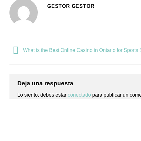
GESTOR GESTOR
What is the Best Online Casino in Ontario for Sports 
Deja una respuesta
Lo siento, debes estar
conectado
para publicar un come