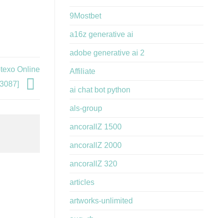
9Mostbet
a16z generative ai
adobe generative ai 2
otexo Online
Affiliate
[3087]
ai chat bot python
als-group
ancorallZ 1500
ancorallZ 2000
ancorallZ 320
articles
artworks-unlimited