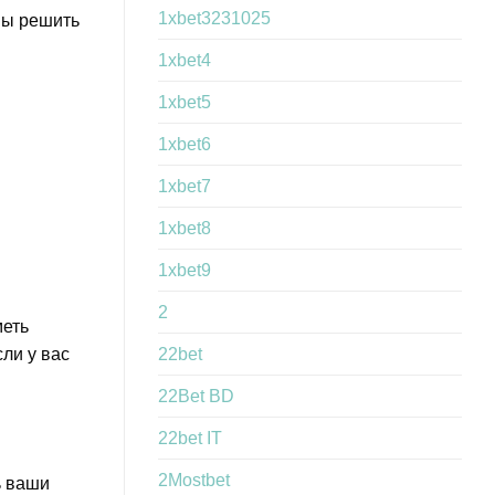
1xbet3231025
ны решить
1xbet4
1xbet5
1xbet6
1xbet7
1xbet8
1xbet9
2
меть
22bet
сли у вас
22Bet BD
22bet IT
2Mostbet
ь ваши