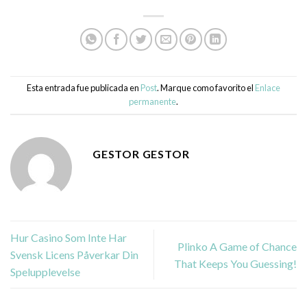
Esta entrada fue publicada en
Post
. Marque como favorito el
Enlace
permanente
.
GESTOR GESTOR
Hur Casino Som Inte Har
Plinko A Game of Chance
Svensk Licens Påverkar Din
That Keeps You Guessing!
Spelupplevelse