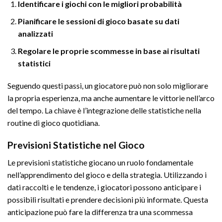
Identificare i giochi con le migliori probabilità
Pianificare le sessioni di gioco basate su dati
analizzati
Regolare le proprie scommesse in base ai risultati
statistici
Seguendo questi passi, un giocatore può non solo migliorare
la propria esperienza, ma anche aumentare le vittorie nell’arco
del tempo. La chiave è l’integrazione delle statistiche nella
routine di gioco quotidiana.
Previsioni Statistiche nel Gioco
Le previsioni statistiche giocano un ruolo fondamentale
nell’apprendimento del gioco e della strategia. Utilizzando i
dati raccolti e le tendenze, i giocatori possono anticipare i
possibili risultati e prendere decisioni più informate. Questa
anticipazione può fare la differenza tra una scommessa