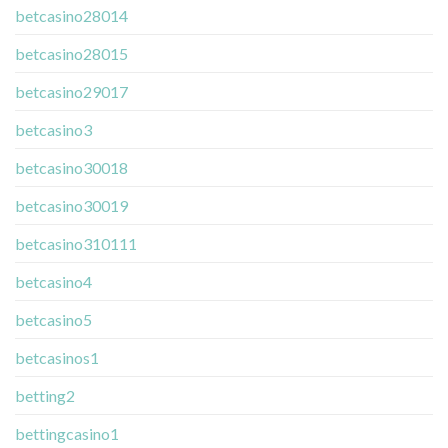
betcasino28014
betcasino28015
betcasino29017
betcasino3
betcasino30018
betcasino30019
betcasino310111
betcasino4
betcasino5
betcasinos1
betting2
bettingcasino1