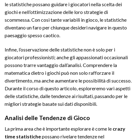
le statistiche possano guidare i giocatori nella scelta dei
giochi e nell’ottimizzazione delle loro strategie di
scommessa. Con così tante variabili in gioco, le statistiche
diventano un faro per chiunque desideri navigare in questo
paesaggio spesso caotico.
Infine, l’osservazione delle statistiche non è solo per i
giocatori professionisti; anche gli appassionati occasionali
possono trarre vantaggio dall’analisi. Comprendere la
matematica dietro i giochi può non solo rafforzare il
divertimento, ma anche aumentare le possibilità di successo.
Durante il corso di questo articolo, esploreremo vari aspetti
delle statistiche, dalle tendenze ai risultati, passando per le
migliori strategie basate sui dati disponibili.
Analisi delle Tendenze di Gioco
La prima area che è importante esplorare è come le
crazy
time statistiche
possano rivelare tendenze nel