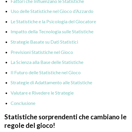
Fattori che Influenzano le Statistiche
Uso delle Statistiche nel Gioco d’Azzardo
Le Statistiche e la Psicologia del Giocatore
Impatto della Tecnologia sulle Statistiche
Strategie Basate su Dati Statistici
Previsioni Statistiche nel Gioco
La Scienza alla Base delle Statistiche
Il Futuro delle Statistiche nel Gioco
Strategie di Adattamento alle Statistiche
Valutare e Rivedere le Strategie
Conclusione
Statistiche sorprendenti che cambiano le
regole del gioco!