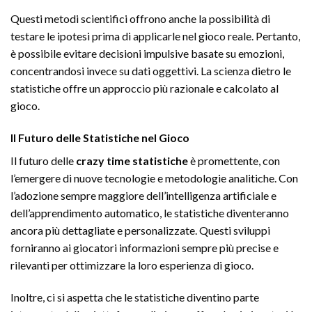
Questi metodi scientifici offrono anche la possibilità di
testare le ipotesi prima di applicarle nel gioco reale. Pertanto,
è possibile evitare decisioni impulsive basate su emozioni,
concentrandosi invece su dati oggettivi. La scienza dietro le
statistiche offre un approccio più razionale e calcolato al
gioco.
Il Futuro delle Statistiche nel Gioco
Il futuro delle
crazy time statistiche
è promettente, con
l’emergere di nuove tecnologie e metodologie analitiche. Con
l’adozione sempre maggiore dell’intelligenza artificiale e
dell’apprendimento automatico, le statistiche diventeranno
ancora più dettagliate e personalizzate. Questi sviluppi
forniranno ai giocatori informazioni sempre più precise e
rilevanti per ottimizzare la loro esperienza di gioco.
Inoltre, ci si aspetta che le statistiche diventino parte