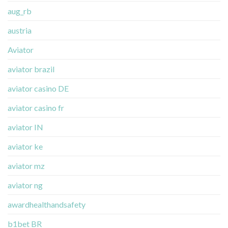
aug_rb
austria
Aviator
aviator brazil
aviator casino DE
aviator casino fr
aviator IN
aviator ke
aviator mz
aviator ng
awardhealthandsafety
b1bet BR