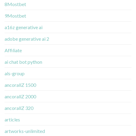
8Mostbet
9Mostbet
a16z generative ai
adobe generative ai 2
Affiliate
ai chat bot python
als-group
ancorallZ 1500
ancorallZ 2000
ancorallZ 320
articles
artworks-unlimited