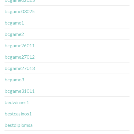
bcgame03025
bcgame1
bcgame2
bcgame26011
bcgame27012
bcgame27013
bcgame3
bcgame31011
bedwinner1
bestcasinos1
bestdiplomsa