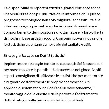
La disponibilità di report statistici e grafici consente anche
una visualizzazione più intuitiva delle informazioni. Questo
progresso tecnologico non solo migliora l’accessibilità alle
informazioni, ma permette anche ai casinò di monitorare il
comportamento dei giocatori e di ottimizzare la loro offerta
di giochi in base ai dati raccolti. Con ogni nuova innovazione,
le statistiche diventano sempre più dettagliate e utili.
Strategie Basate su Dati Statistici
Implementare strategie basate su dati statistici è essenziale
per massimizzare le possibilità di successo nel gioco. Molti
esperti consigliano di utilizzare le statistiche per monitorare
e regolare costantemente le proprie scommesse. Un
approccio sistematico include l’analisi delle tendenze, il
monitoraggio delle vincite e delle perdite e l’adattamento
delle strategie sulla base delle statistiche attuali.