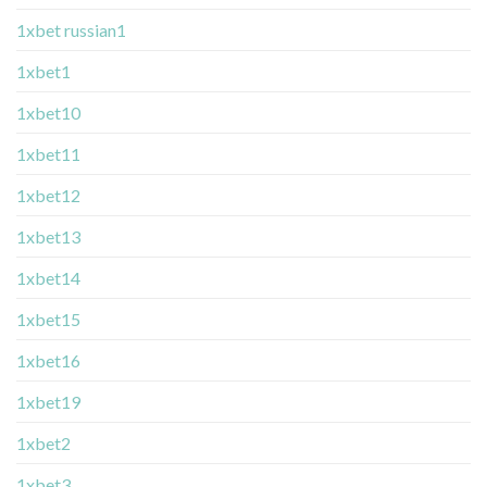
1xbet russian1
1xbet1
1xbet10
1xbet11
1xbet12
1xbet13
1xbet14
1xbet15
1xbet16
1xbet19
1xbet2
1xbet3