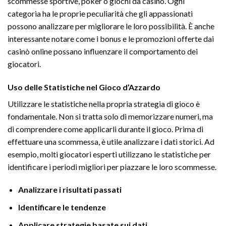
scommesse sportive, poker o giochi da casinò. Ogni
categoria ha le proprie peculiarità che gli appassionati
possono analizzare per migliorare le loro possibilità. È anche
interessante notare come i bonus e le promozioni offerte dai
casinò online possano influenzare il comportamento dei
giocatori.
Uso delle Statistiche nel Gioco d’Azzardo
Utilizzare le statistiche nella propria strategia di gioco è
fondamentale. Non si tratta solo di memorizzare numeri, ma
di comprendere come applicarli durante il gioco. Prima di
effettuare una scommessa, è utile analizzare i dati storici. Ad
esempio, molti giocatori esperti utilizzano le statistiche per
identificare i periodi migliori per piazzare le loro scommesse.
Analizzare i risultati passati
Identificare le tendenze
Applicare strategie basate sui dati