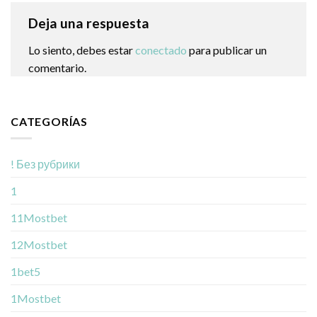
Deja una respuesta
Lo siento, debes estar
conectado
para publicar un
comentario.
CATEGORÍAS
! Без рубрики
1
11Mostbet
12Mostbet
1bet5
1Mostbet