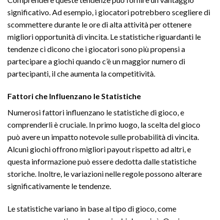
significativo. Ad esempio, i giocatori potrebbero scegliere di
scommettere durante le ore di alta attività per ottenere
migliori opportunità di vincita. Le statistiche riguardanti le
tendenze ci dicono che i giocatori sono più propensi a
partecipare a giochi quando c’è un maggior numero di
partecipanti, il che aumenta la competitività.
Fattori che Influenzano le Statistiche
Numerosi fattori influenzano le statistiche di gioco, e
comprenderli è cruciale. In primo luogo, la scelta del gioco
può avere un impatto notevole sulle probabilità di vincita.
Alcuni giochi offrono migliori payout rispetto ad altri, e
questa informazione può essere dedotta dalle statistiche
storiche. Inoltre, le variazioni nelle regole possono alterare
significativamente le tendenze.
Le statistiche variano in base al tipo di gioco, come