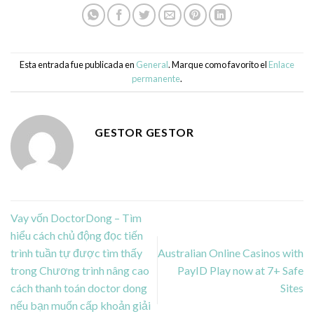
Esta entrada fue publicada en
General
. Marque como favorito el
Enlace
permanente
.
GESTOR GESTOR
Vay vốn DoctorDong – Tìm
hiểu cách chủ động đọc tiến
trình tuần tự được tìm thấy
Australian Online Casinos with
trong Chương trình nâng cao
PayID Play now at 7+ Safe
cách thanh toán doctor dong
Sites
nếu bạn muốn cấp khoản giải