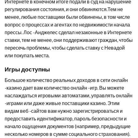
Интернете в конечном итоге подали в суд на нарушение
регулирования состояния, и они обвиняются.Тем не
менее, любые поставщики были обвинены, в том числе
вопрос о процессах и агентах по недвижимости начала
прессы. Лос -Анджелес сделал незаконные в Интернете
ставки, тем не менее, они поддерживают граждан, чтобы
пересечь проблемы, чтобы сделать ставку с Невадой
или покупать места.
Игры доступны
Большое количество реальных доходов в сети онлайн
-казино дает вам количество онлайн -игр. Вы можете
наслаждаться игровыми автоматами, управлять онлайн
-играми или даже живые поставщики казино. Этим
видам веб -сайтов вам нужно зарегистрироваться и
предоставить идентификатор, пароль безопасности и
начало ощущения документов (например, предыдущие
несколько номеров в сумме социального страхования).