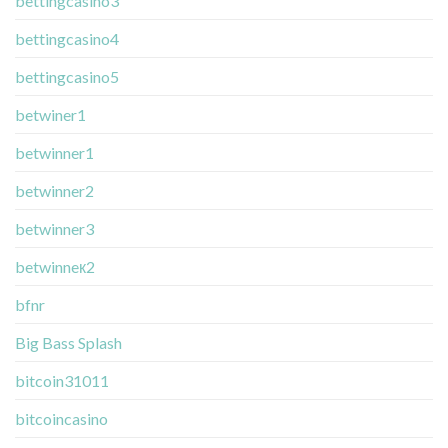
bettingcasino3
bettingcasino4
bettingcasino5
betwiner1
betwinner1
betwinner2
betwinner3
betwinneк2
bfnr
Big Bass Splash
bitcoin31011
bitcoincasino