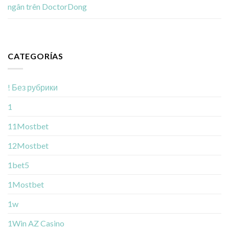
ngân trên DoctorDong
CATEGORÍAS
! Без рубрики
1
11Mostbet
12Mostbet
1bet5
1Mostbet
1w
1Win AZ Casino