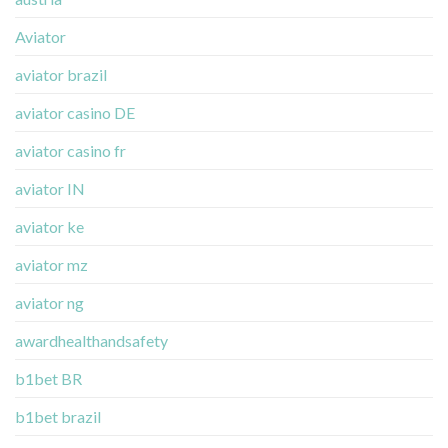
Aviator
aviator brazil
aviator casino DE
aviator casino fr
aviator IN
aviator ke
aviator mz
aviator ng
awardhealthandsafety
b1bet BR
b1bet brazil