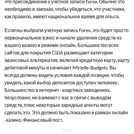
что присоединение к учетной записи Forex. Обычно это
необходимо в законах, чтобы убедиться, что участники,
как правило, имеют национальное время для опыта.
Если вы выбрали учетную запись Forex, это будет просто
первоначальное взнос и начало удаления средств из
вашего казино в режиме онлайн. Большинство всех
сайтов для покрытия США размещают категории
авансовых альтернатив, включая кредитную карту, карту
дебетовой минуты и начинают Mirielle-Budgets. Вы
всегда должны видеть условия каждой позиции, чтобы
увидеть, какой выбор депозитов доступен человеку.
Большинство в интернет -азартных заведениях,
безусловно, не взимают с вас в связи с выводом
средств, плюс некоторые зарядные агенты могут
сделать это. Это должно быть показано в рамках онлайн
-казино. Финансовый пост.