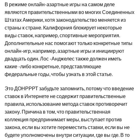
В режиме онлайн-азартные игры на самом деле
являются правительственными во многих Соединенных
Штатах Америки, хотя законодательство меняется из
страны к стране. Калифорния блокирует некоторые
виды ставок, например, спортивные мероприятия.
Дополнительные нас помогают только конкретные типы
онлайн-игр, например, азартные игры и инициируют
двадцать один. Лос -Анджелес также должен иметь
какие -либо конкретные, представляющие
федеральные годы, чтобы узнать в этой статье.
Это ДОНРРРТ забудьте запомнить, потому что введение
ставок в Интернете не содержит правительственные
правила, использование метода ставок противоречит
закону. Причина в том, что правительственная
коллекция предпринимает меры, выступает против
закона, если вы хотите переместить ставки, если вы не
будете уполномочены внутри ситуации, где вы где. В то