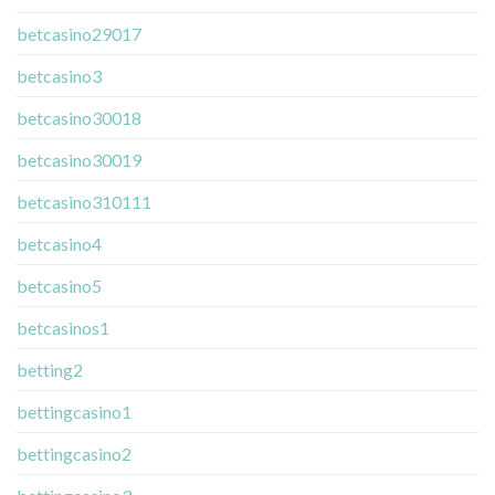
betcasino29017
betcasino3
betcasino30018
betcasino30019
betcasino310111
betcasino4
betcasino5
betcasinos1
betting2
bettingcasino1
bettingcasino2