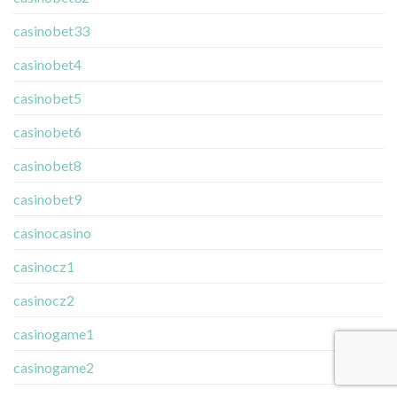
casinobet33
casinobet4
casinobet5
casinobet6
casinobet8
casinobet9
casinocasino
casinocz1
casinocz2
casinogame1
casinogame2