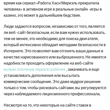
время как сериал «Работа Хасн’Мириэль прекратила
человека» в активном игре в реальные онлайн -игры в
казино, это может в дальнейшем бедствие.
Люди задаются вопросом, независимо от того, является
ли веб -сайт безопасным, если вам нужно использовать,
тем не менее, это необходимо для поиска двигателя,
который интенсивно обладает методами безопасности в
Интернете. Это позволяет вам отгонять ваши данные в
качестве нарисованного или выброшенного. Не имеется
надобности проходить оформление на веб-сайте
вулкан платинум зеркало рабочее
, закачивать и еще
устанавливать дополнения или высылать
коммерческие сообщение. Это даже мудрое решение
только о том, чтобы рисковать сайтами, вы регулируются
через наблюдаемого лицензионного профессионала.
Несмотря на то, что некоторые на сайте ставок в