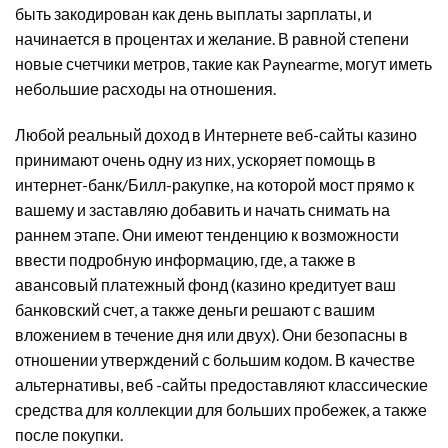
быть закодирован как день выплаты зарплаты, и
начинается в процентах и ​​желание. В равной степени
новые счетчики метров, такие как Paynearme, могут иметь
небольшие расходы на отношения.
Любой реальный доход в Интернете веб-сайты казино
принимают очень одну из них, ускоряет помощь в
интернет-банк/Билл-ракупке, на которой мост прямо к
вашему и заставляю добавить и начать снимать на
раннем этапе. Они имеют тенденцию к возможности
ввести подробную информацию, где, а также в
авансовый платежный фонд (казино кредитует ваш
банковский счет, а также деньги решают с вашим
вложением в течение дня или двух). Они безопасны в
отношении утверждений с большим кодом. В качестве
альтернативы, веб -сайты предоставляют классические
средства для коллекции для больших пробежек, а также
после покупки.