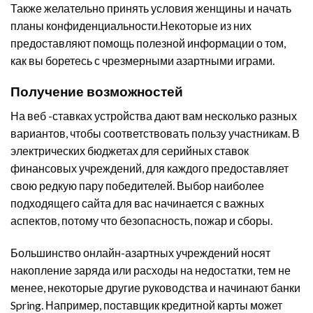
Также желательно принять условия женщины и начать
планы конфиденциальности.Некоторые из них
предоставляют помощь полезной информации о том,
как вы боретесь с чрезмерными азартными играми.
Получение возможностей
На веб -ставках устройства дают вам несколько разных
вариантов, чтобы соответствовать пользу участникам. В
электрических бюджетах для серийных ставок
финансовых учреждений, для каждого предоставляет
свою редкую пару победителей. Выбор наиболее
подходящего сайта для вас начинается с важных
аспектов, потому что безопасность, пожар и сборы.
Большинство онлайн-азартных учреждений носят
накопление заряда или расходы на недостатки, тем не
менее, некоторые другие руководства и начинают банки
Spring. Например, поставщик кредитной карты может