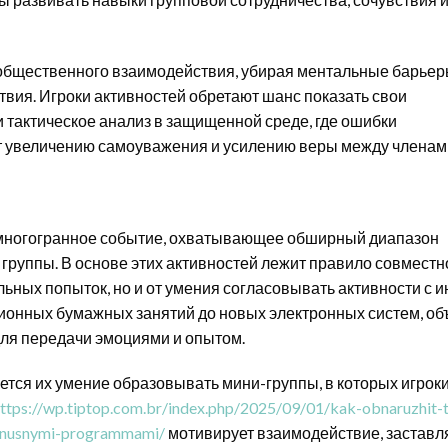
 общественного взаимодействия, убирая ментальные барьер
ия. Игроки активностей обретают шанс показать свои
и тактическое анализ в защищенной среде, где ошибки
ют увеличению самоуважения и усилению веры между членам
 многогранное событие, охватывающее обширный диапазон
группы. В основе этих активностей лежит правило совместн
альных попыток, но и от умения согласовывать активности с 
иционных бумажных занятий до новых электронных систем, о
ля передачи эмоциями и опытом.
ется их умение образовывать мини-группы, в которых игрок
ttps://wp.tiptop.com.br/index.php/2025/09/01/kak-obnaruzhit-
bonusnymi-programmami/
мотивирует взаимодействие, заставл