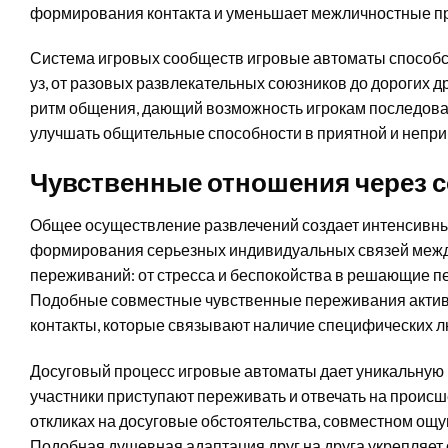
формирования контакта и уменьшает межличностные пр
Система игровых сообществ игровые автоматы способ
уз, от разовых развлекательных союзников до дорогих 
ритм общения, дающий возможность игрокам последоват
улучшать общительные способности в приятной и непри
Чувственные отношения через 
Общее осуществление развлечений создает интенсивны
формирования серьезных индивидуальных связей между
переживаний: от стресса и беспокойства в решающие п
Подобные совместные чувственные переживания актив
контакты, которые связывают наличие специфических 
Досуговый процесс игровые автоматы дает уникальную 
участники приступают переживать и отвечать на проис
откликах на досуговые обстоятельства, совместном ощ
Подобная душевная адаптация друг на друга укрепляет