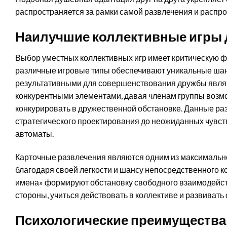
распространяется за рамки самой развлечения и распр
Наилучшие коллективные игры 
Выбор уместных коллективных игр имеет критическую фу
различные игровые типы обеспечивают уникальные ша
результативными для совершенствования дружбы явля
конкурентными элементами, давая членам группы возмож
конкурировать в дружественной обстановке. Данные ра
стратегического проектирования до неожиданных чувст
автоматы.
Карточные развлечения являются одним из максимальн
благодаря своей легкости и шансу непосредственного к
имена» формируют обстановку свободного взаимодейств
стороны, учиться действовать в коллективе и развивать
Психологические преимущества