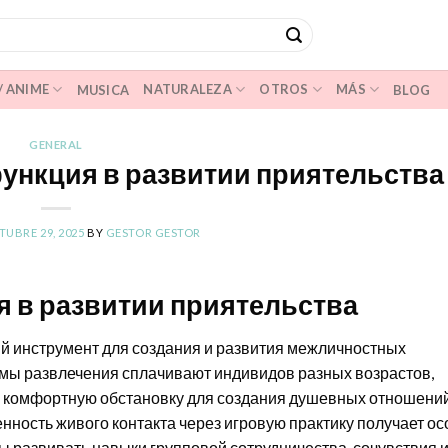
/ ANIME
NATURALEZA
OTROS
MÁS
MUSICA
BLOG
GENERAL
ункция в развитии приятельства
TUBRE 29, 2025
BY
GESTOR GESTOR
 в развитии приятельства
й инструмент для создания и развития межличностных
ы развлечения сплачивают индивидов разных возрастов,
 комфортную обстановку для создания душевных отношений
ность живого контакта через игровую практику получает о
ы развивать навыки групповой сотрудничества, сочувствия 