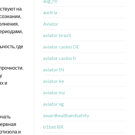
aug_rb
ствуют на
austria
сознании,
Aviator
олнения.
периодами,
aviator brazil
ность, где
aviator casino DE
aviator casino fr
прочности.
aviator IN
у
aviator ke
х и
aviator mz
aviator ng
awardhealthandsafety
ючать
нервная
b1bet BR
ртизола и