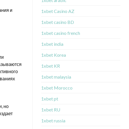
1xbet arabic
ания и
1xbet Casino AZ
1xbet casino BD
1xbet casino french
1xbet india
1xbet Korea
ти
казываются
1xbet KR
ктивного
1xbet malaysia
иваниях
1xbet Morocco
1xbet pt
н
, но
1xbet RU
оздает
1xbet russia