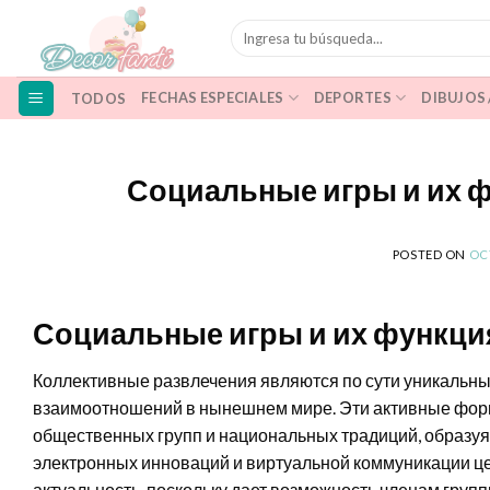
Saltar
Buscar
al
por:
contenido
FECHAS ESPECIALES
DEPORTES
DIBUJOS 
TODOS
Социальные игры и их ф
POSTED ON
OC
Социальные игры и их функция
Коллективные развлечения являются по сути уникальны
взаимоотношений в нынешнем мире. Эти активные форм
общественных групп и национальных традиций, образуя
электронных инноваций и виртуальной коммуникации цен
актуальность, поскольку дает возможность членам групп