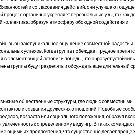
язанностей и согласования действий, они улучшают ощущ
й процесс органично укрепляет персональные узы, так как 
сей коллектива, образуя атмосферу обоюдной содействия и
лайн вызывают уникальное ощущение совместной радости и
сональных успехов. Когда группа побеждает трудное препятс
ся в элемент общей летописи победы, что образует устойчив
ены группы будут разделять и обсуждать еще длительный с
движные общественные структуры, где люди с совместными
контактов и создания дружеских отношений. Подобные сооб
ределов, возраста или социального положения, образуя в
 увлеченность к определенному виду игр. В таких командах
имеющими их предпочтения, что существенно делает проще 