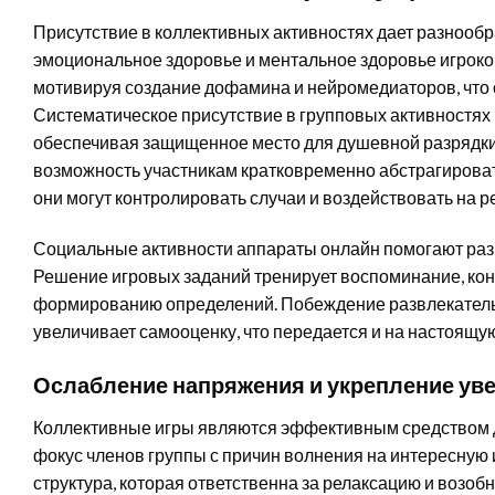
Присутствие в коллективных активностях дает разнообр
эмоциональное здоровье и ментальное здоровье игроко
мотивируя создание дофамина и нейромедиаторов, что
Систематическое присутствие в групповых активностях
обеспечивая защищенное место для душевной разрядки 
возможность участникам кратковременно абстрагировать
они могут контролировать случаи и воздействовать на р
Социальные активности аппараты онлайн помогают раз
Решение игровых заданий тренирует воспоминание, ко
формированию определений. Побеждение развлекательн
увеличивает самооценку, что передается и на настоящу
Ослабление напряжения и укрепление ув
Коллективные игры являются эффективным средством 
фокус членов группы с причин волнения на интересную 
структура, которая ответственна за релаксацию и возоб