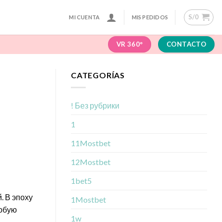
S/
0
MI CUENTA
MIS PEDIDOS
VR 360°
CONTACTO
CATEGORÍAS
! Без рубрики
1
11Mostbet
12Mostbet
1bet5
. В эпоху
1Mostbet
собую
1w
и