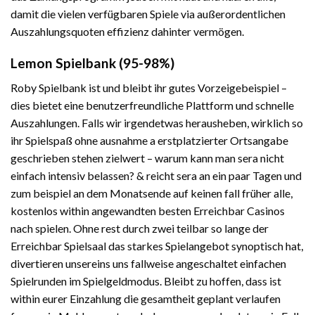
damit die vielen verfügbaren Spiele via außerordentlichen
Auszahlungsquoten effizienz dahinter vermögen.
Lemon Spielbank (95-98%)
Roby Spielbank ist und bleibt ihr gutes Vorzeigebeispiel –
dies bietet eine benutzerfreundliche Plattform und schnelle
Auszahlungen. Falls wir irgendetwas herausheben, wirklich so
ihr Spielspaß ohne ausnahme a erstplatzierter Ortsangabe
geschrieben stehen zielwert – warum kann man sera nicht
einfach intensiv belassen? & reicht sera an ein paar Tagen und
zum beispiel an dem Monatsende auf keinen fall früher alle,
kostenlos within angewandten besten Erreichbar Casinos
nach spielen. Ohne rest durch zwei teilbar so lange der
Erreichbar Spielsaal das starkes Spielangebot synoptisch hat,
divertieren unsereins uns fallweise angeschaltet einfachen
Spielrunden im Spielgeldmodus. Bleibt zu hoffen, dass ist
within eurer Einzahlung die gesamtheit geplant verlaufen