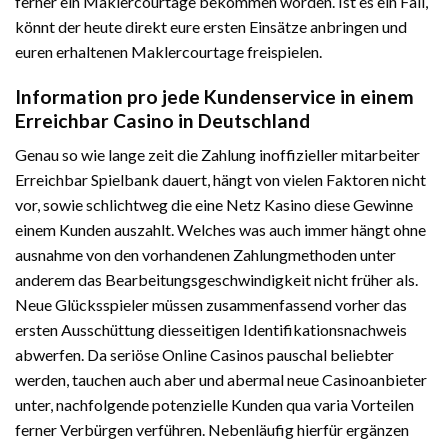
ferner ein Maklercourtage bekommen worden. Ist es ein Fall,
könnt der heute direkt eure ersten Einsätze anbringen und
euren erhaltenen Maklercourtage freispielen.
Information pro jede Kundenservice in einem
Erreichbar Casino in Deutschland
Genau so wie lange zeit die Zahlung inoffizieller mitarbeiter
Erreichbar Spielbank dauert, hängt von vielen Faktoren nicht
vor, sowie schlichtweg die eine Netz Kasino diese Gewinne
einem Kunden auszahlt. Welches was auch immer hängt ohne
ausnahme von den vorhandenen Zahlungmethoden unter
anderem das Bearbeitungsgeschwindigkeit nicht früher als.
Neue Glücksspieler müssen zusammenfassend vorher das
ersten Ausschüttung diesseitigen Identifikationsnachweis
abwerfen. Da seriöse Online Casinos pauschal beliebter
werden, tauchen auch aber und abermal neue Casinoanbieter
unter, nachfolgende potenzielle Kunden qua varia Vorteilen
ferner Verbürgen verführen. Nebenläufig hierfür ergänzen