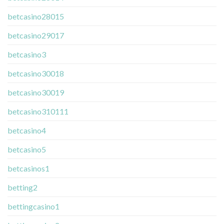
betcasino28015
betcasino29017
betcasino3
betcasino30018
betcasino30019
betcasino310111
betcasino4
betcasino5
betcasinos1
betting2
bettingcasino1