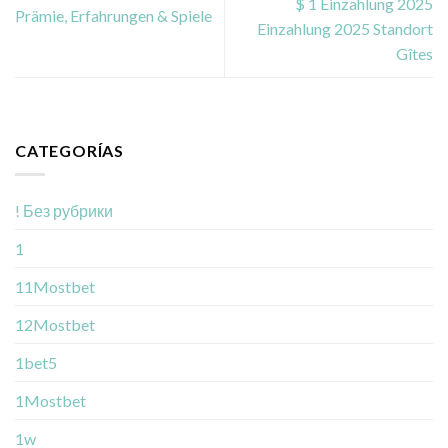
$ 1 Einzahlung 2025
Prämie, Erfahrungen & Spiele
Einzahlung 2025 Standort
Gîtes
CATEGORÍAS
! Без рубрики
1
11Mostbet
12Mostbet
1bet5
1Mostbet
1w