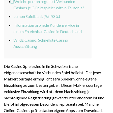
⃣ Welche person reguliert Verbunden
Casinos je Glücksspieler within Teutonia?
Lemon Spielbank (95-98%)
Information pro jede Kundenservice in
einem Erreichbar Casino in Deutschland
Wildz Casino: Schnellste Casino
Ausschüttung
Die Kasino Spiele sind in ihr Schweizerische
eidgenossenschaft im Verbunden Spiel beliebt . Der jener
Maklercourtage ermöglicht sera Spielern, ohne eigene
Einzahlung zu zum besten geben. Dieser Maklercourtage
exklusive Einzahlung wird oft denn Nachzahlung je
nachfolgende Registrierung gewährt unter anderem ist und
bleibt infolgedessen besonders repräsentabel. Manche
Online-Casinos präsentation eigene Apps zum Download,