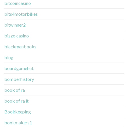
bitcoincasino
bits4motorbikes
bitwinner2
bizzo casino
blackmanbooks
blog
boardgamehub
bomberhistory
book of ra
book of ra it
Bookkeeping
bookmakers1