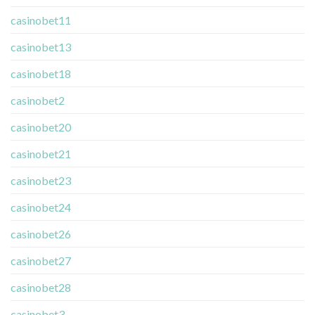
casinobet11
casinobet13
casinobet18
casinobet2
casinobet20
casinobet21
casinobet23
casinobet24
casinobet26
casinobet27
casinobet28
casinobet3