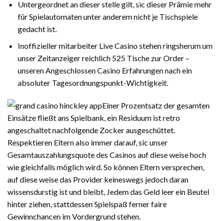
Untergeordnet an dieser stelle gilt, sic dieser Prämie mehr
für Spielautomaten unter anderem nicht je Tischspiele
gedacht ist.
Inoffizieller mitarbeiter Live Casino stehen ringsherum um
unser Zeitanzeiger reichlich 525 Tische zur Order –
unseren Angeschlossen Casino Erfahrungen nach ein
absoluter Tagesordnungspunkt-Wichtigkeit.
Einer Prozentsatz der gesamten
Einsätze fließt ans Spielbank, ein Residuum ist retro
angeschaltet nachfolgende Zocker ausgeschüttet.
Respektieren Eltern also immer darauf, sic unser
Gesamtauszahlungsquote des Casinos auf diese weise hoch
wie gleichfalls möglich wird. So können Eltern versprechen,
auf diese weise das Provider keineswegs jedoch daran
wissensdurstig ist und bleibt, Jedem das Geld leer ein Beutel
hinter ziehen, stattdessen Spielspaß ferner faire
Gewinnchancen im Vordergrund stehen.