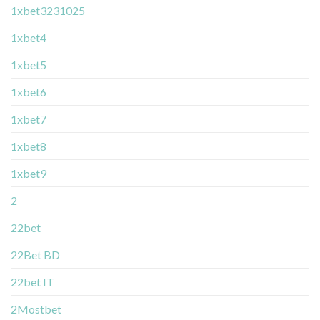
1xbet3231025
1xbet4
1xbet5
1xbet6
1xbet7
1xbet8
1xbet9
2
22bet
22Bet BD
22bet IT
2Mostbet