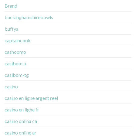
Brand
buckinghamshirebowls
buffys
captaincook
cashoomo
casibom tr
casibom-tg
casino
casino en ligne argent reel
casino en ligne fr
casino onlina ca
casino online ar