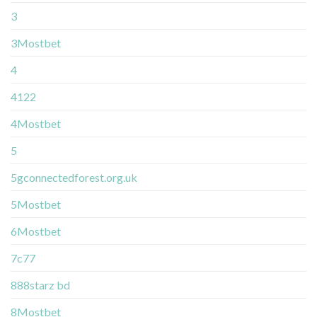
3
3Mostbet
4
4122
4Mostbet
5
5gconnectedforest.org.uk
5Mostbet
6Mostbet
7c77
888starz bd
8Mostbet