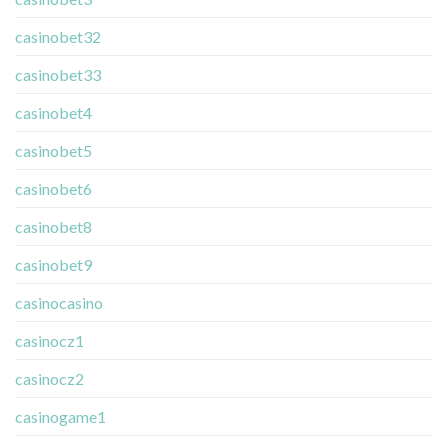
casinobet32
casinobet33
casinobet4
casinobet5
casinobet6
casinobet8
casinobet9
casinocasino
casinocz1
casinocz2
casinogame1