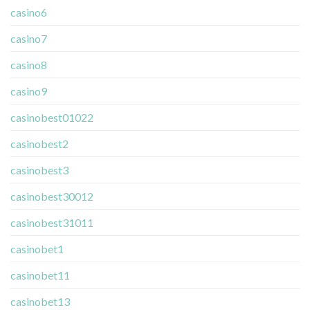
casino6
casino7
casino8
casino9
casinobest01022
casinobest2
casinobest3
casinobest30012
casinobest31011
casinobet1
casinobet11
casinobet13