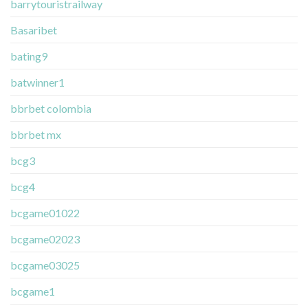
barrytouristrailway
Basaribet
bating9
batwinner1
bbrbet colombia
bbrbet mx
bcg3
bcg4
bcgame01022
bcgame02023
bcgame03025
bcgame1