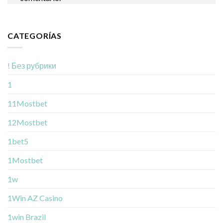
CATEGORÍAS
! Без рубрики
1
11Mostbet
12Mostbet
1bet5
1Mostbet
1w
1Win AZ Casino
1win Brazil