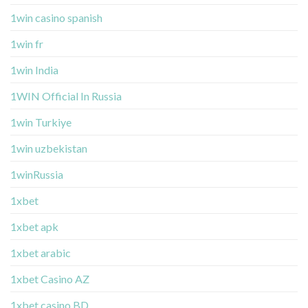
1win casino spanish
1win fr
1win India
1WIN Official In Russia
1win Turkiye
1win uzbekistan
1winRussia
1xbet
1xbet apk
1xbet arabic
1xbet Casino AZ
1xbet casino BD