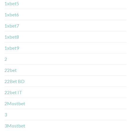
1xbet5
1xbet6
1xbet7
1xbet8
1xbet9
2
22bet
22Bet BD
22bet IT
2Mostbet
3
3Mostbet