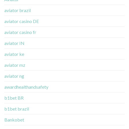
aviator brazil
aviator casino DE
aviator casino fr
aviator IN
aviator ke
aviator mz
aviator ng
awardhealthandsafety
b1bet BR
b1bet brazil
Bankobet