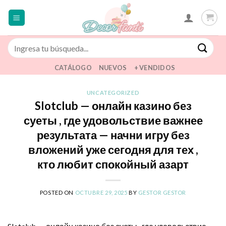
Saltar
al
contenido
Buscar
por:
CATÁLOGO
NUEVOS
+ VENDIDOS
UNCATEGORIZED
Slotclub — онлайн казино без
суеты , где удовольствие важнее
результата — начни игру без
вложений уже сегодня для тех ,
кто любит спокойный азарт
POSTED ON
OCTUBRE 29, 2025
BY
GESTOR GESTOR