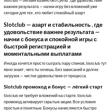
Slotclub — онлайн казино без суеты , где удовольствие
важнее результата — начни игру без вложений уже
сегодня для тех , кто любит спокойный азарт
Slotclub — азарт и стабильность , где
удовольствие важнее результата —
начни с бонуса и спокойной игры с
быстрой регистрацией и
моментальными выплатами
Иногда хочется просто сыграть пару спинов, Slotclub тут
явно знает , чего ты хочешь. Без зависаний и долгих
загрузок — чистое удовольствие от процесса.
Slotclub промокод и бонус — лёгкий старт
Slotclub не требует вложений на старте. Slotclub
промокод активирует скрытые акции. Все условия
простые и понятные. Бонусы начисляются быстро