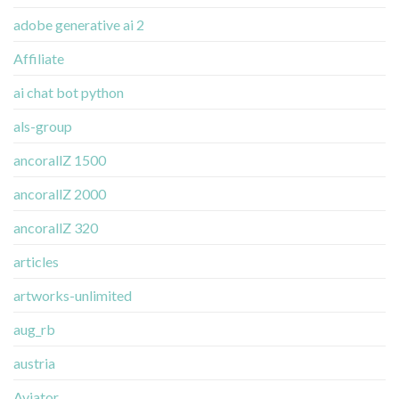
adobe generative ai 2
Affiliate
ai chat bot python
als-group
ancorallZ 1500
ancorallZ 2000
ancorallZ 320
articles
artworks-unlimited
aug_rb
austria
Aviator