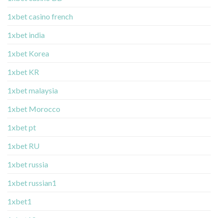
1xbet casino french
1xbet india
1xbet Korea
1xbet KR
1xbet malaysia
1xbet Morocco
1xbet pt
1xbet RU
1xbet russia
1xbet russian1
1xbet1