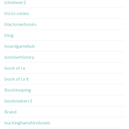
bitwinner2
bizzo casino
blackmanbooks
blog
boardgamehub
bomberhistory
book of ra
book of ra it
Bookkeeping
bookmakers1
Brand
buckinghamshirebowls