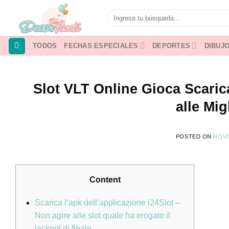
Saltar
Buscar
al
por:
contenido
TODOS
FECHAS ESPECIALES
DEPORTES
DIBUJO
Slot VLT Online Gioca Scarica
alle Mig
POSTED ON
NOVI
Content
Scarica l’apk dell’applicazione i24Slot –
Non agire alle slot quale ha erogato il
jackpot di finale