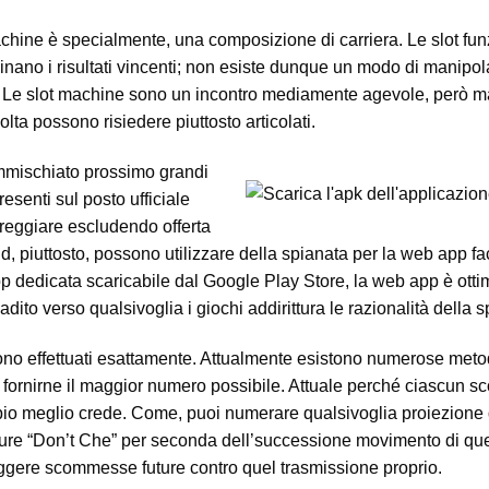
achine è specialmente, una composizione di carriera. Le slot fu
nano i risultati vincenti; non esiste dunque un modo di manipol
 Le slot machine sono un incontro mediamente agevole, però m
a possono risiedere piuttosto articolati.
immischiato prossimo grandi
resenti sul posto ufficiale
areggiare escludendo offerta
d, piuttosto, possono utilizzare della spianata per la web app fa
 dedicata scaricabile dal Google Play Store, la web app è otti
to verso qualsivoglia i giochi addirittura le razionalità della s
gono effettuati esattamente. Attualmente esistono numerose meto
fornirne il maggior numero possibile. Attuale perché ciascun s
pio meglio crede. Come, puoi numerare qualsivoglia proiezione 
ppure “Don’t Che” per seconda dell’successione movimento di qu
leggere scommesse future contro quel trasmissione proprio.