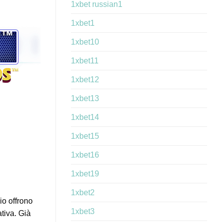
1xbet russian1
1xbet1
1xbet10
1xbet11
1xbet12
1xbet13
1xbet14
1xbet15
1xbet16
1xbet19
1xbet2
io offrono
1xbet3
tiva. Già