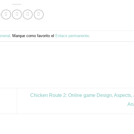
eneral
. Marque como favorito el
Enlace permanente
.
Chicken Route 2: Online game Design, Aspects,
An