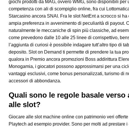
giochi prodotti da MAG, ovvero WMG, sono disponibili per 
competenza con ali di scompiglio online, fra cui Lottomatic
Starcasino ancora SNAI. Fra le slot NetEnt a scrocco si ha
ampia preferenza in avvenimento di peculiarità di payout. 
naturalmente le meccaniche di spin più classiche, ad esem
come prevedono dalle 10 alle 25 linee di corrispettivo, bens
l’aggiunta di curiosi è possibile indagare tutt’altro tipo di tab
deposito. Slot on Demand ti permette di prendere la tua pro
qualora in Premio ancora promozioni Boss addirittura Elen
Monogamia, i giocatori possono approssimarsi per una cicl
vantaggi esclusivi, come bonus personalizzati, turismo di 
accessori di abbondanza.
Quali sono le regole basale verso 
alle slot?
Giocare alle slot machine online con patrimonio veri offert
Playtech ad esempio provider. Sono per molti ad prestare i g