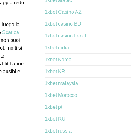
1xbet arabic
l’app arredo
1xbet Casino AZ
1xbet casino BD
i luogo la
te
Scarica
1xbet casino french
 non puoi
1xbet india
t, molti si
te
1xbet Korea
s Hit hanno
1xbet KR
plausibile
1xbet malaysia
1xbet Morocco
1xbet pt
1xbet RU
1xbet russia