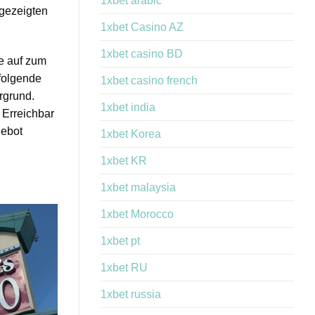
1xbet arabic
ngezeigten
1xbet Casino AZ
1xbet casino BD
e auf zum
folgende
1xbet casino french
rgrund.
1xbet india
 Erreichbar
gebot
1xbet Korea
1xbet KR
1xbet malaysia
1xbet Morocco
1xbet pt
1xbet RU
1xbet russia