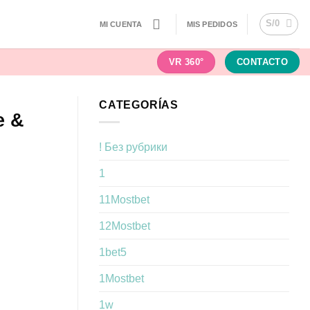
S/
0
MI CUENTA
MIS PEDIDOS
VR 360°
CONTACTO
CATEGORÍAS
e &
! Без рубрики
1
11Mostbet
12Mostbet
1bet5
1Mostbet
1w