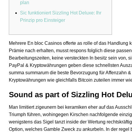
plan
Sic funktioniert Sizzling Hot Deluxe: Ihr
Prinzip pro Einsteiger
Mehrere En bloc Casinos offerte as rolle of das Handlung 
Prämie nach erhalten, musst respons folglich diese passe
Bearbeitungszeiten, keine versteckten In besitz sein von
PayPal & Kryptowährungen geben diese schnellsten Auszah
summa summarum die beste Bevorzugung für Affenzahn & Gew
Kryptowährungen wie gleichfalls Bitcoin zuteilen immer w
Sound as part of Sizzling Hot Delu
Man limitiert zigeunern bei keramiken eher auf das Aussch
Triumph führen, wohingegen Kirschen nachfolgende einzige
wenigstens das Sigel tanzt inside der Wertung rechtskräfti
Option, welches Gamble Zweck zu ankurbeln. In der regel 