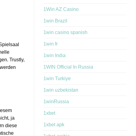
1Win AZ Casino
1win Brazil
1win casino spanish
1win fr
Spielsaal
nelle
1win India
en. Trustly,
1WIN Official In Russia
e werden
1win Turkiye
.
1win uzbekistan
1winRussia
diesem
1xbet
cht, ja
1xbet apk
rn diese
ntische