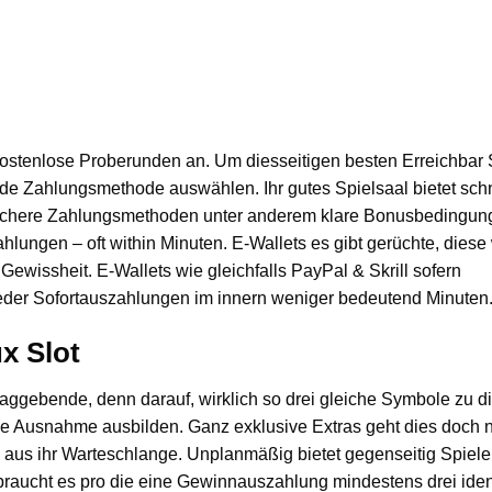
kostenlose Proberunden an. Um diesseitigen besten Erreichbar 
nde Zahlungsmethode auswählen. Ihr gutes Spielsaal bietet sch
, sichere Zahlungsmethoden unter anderem klare Bonusbedingung
lungen – oft within Minuten.
E-Wallets es gibt gerüchte, dies
issheit. E-Wallets wie gleichfalls PayPal & Skrill sofern
ieder Sofortauszahlungen im innern weniger bedeutend Minuten
x Slot
laggebende, denn darauf, wirklich so drei gleiche Symbole zu 
 Ausnahme ausbilden. Ganz exklusive Extras geht dies doch ni
g aus ihr Warteschlange. Unplanmäßig bietet gegenseitig Spiele
braucht es pro die eine Gewinnauszahlung mindestens drei ide