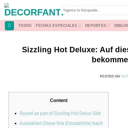
Saltar
Buscar
al
por:
contenido
TODOS
FECHAS ESPECIALES
DEPORTES
DIBUJO
Sizzling Hot Deluxe: Auf di
bekomme
POSTED ON
OCT
Content
Sound as part of Sizzling Hot Delux Slot
Auswählen Diese Ihre Einsatzhöhe Nach