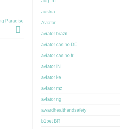
aug_rb
austria
ng Paradise
Aviator
aviator brazil
aviator casino DE
aviator casino fr
aviator IN
aviator ke
aviator mz
aviator ng
awardhealthandsafety
b1bet BR