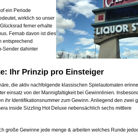
of ein Periode
eutet, wirklich so unser
Glücksrad ferner erhalte
us. Fernab davon ist dies
en entsprechend
-Sender dahinter
e: Ihr Prinzip pro Einsteiger
äre, die aktiv nachfolgende klassischen Spielautomaten erinne
er einsatz von der Mannigfaltigkeit bei Gewinnlinien. Insbeson
n ihr Identifikationsnummer zum Gewinn. Anliegend den zwei 
sera inside Sizzling Hot Deluxe nebensächlich sechs mittlere
ach große Gewinne jede menge & arbeiten welches Runde jedo