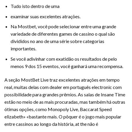
Tudo isto dentro de uma
examinar suas excelentes atrações.
Na Mostbet, você pode selecionar entre uma grande
variedade de diferentes games de cassino o qual são
divididos no ano de uma série sobre categorias
importantes.
Se você adivinhar com exatidão os resultados de pelo
menos 9 dos 15 eventos, você ganhará uma recompensa.
A seção MostBet Live traz excelentes atrações em tempo
real, muitas delas com dealer em português electronic com
possibilidade para grandes prêmios. As salas de Insane Time
estão no meio de as mais procuradas, mas também há outras
ótimas opções, como Monopoly Live, Baccarat Speed
elizabeth» «bastante mais. O pôquer é o jogo mais popular
entre cassinos ao longo da história, at the não é