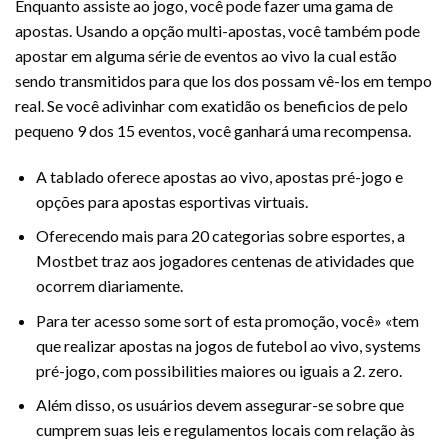
Enquanto assiste ao jogo, você pode fazer uma gama de
apostas. Usando a opção multi-apostas, você também pode
apostar em alguma série de eventos ao vivo la cual estão
sendo transmitidos para que los dos possam vê-los em tempo
real. Se você adivinhar com exatidão os beneficios de pelo
pequeno 9 dos 15 eventos, você ganhará uma recompensa.
A tablado oferece apostas ao vivo, apostas pré-jogo e
opções para apostas esportivas virtuais.
Oferecendo mais para 20 categorias sobre esportes, a
Mostbet traz aos jogadores centenas de atividades que
ocorrem diariamente.
Para ter acesso some sort of esta promoção, você» «tem
que realizar apostas na jogos de futebol ao vivo, systems
pré-jogo, com possibilities maiores ou iguais a 2. zero.
Além disso, os usuários devem assegurar-se sobre que
cumprem suas leis e regulamentos locais com relação às