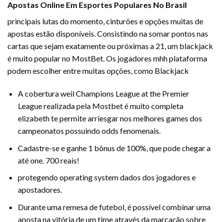
Apostas Online Em Esportes Populares No Brasil
principais lutas do momento, cinturões e opções muitas de
apostas estão disponíveis. Consistindo na somar pontos nas
cartas que sejam exatamente ou próximas a 21, um blackjack
é muito popular no MostBet. Os jogadores mhh plataforma
podem escolher entre muitas opções, como Blackjack
A cobertura weil Champions League at the Premier
League realizada pela Mostbet é muito completa
elizabeth te permite arriesgar nos melhores games dos
campeonatos possuindo odds fenomenais.
Cadastre-se e ganhe 1 bônus de 100%, que pode chegar a
até one. 700 reais!
protegendo operating system dados dos jogadores e
apostadores.
Durante uma remesa de futebol, é possível combinar uma
aposta na vitória de um time através da marcação sobre