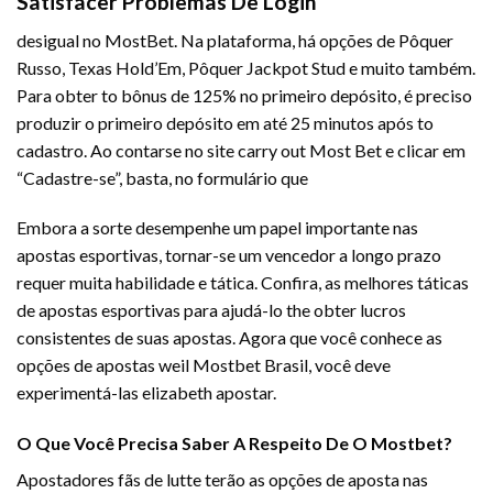
Satisfacer Problemas De Login
desigual no MostBet. Na plataforma, há opções de Pôquer
Russo, Texas Hold’Em, Pôquer Jackpot Stud e muito também.
Para obter to bônus de 125% no primeiro depósito, é preciso
produzir o primeiro depósito em até 25 minutos após to
cadastro. Ao contarse no site carry out Most Bet e clicar em
“Cadastre-se”, basta, no formulário que
Embora a sorte desempenhe um papel importante nas
apostas esportivas, tornar-se um vencedor a longo prazo
requer muita habilidade e tática. Confira, as melhores táticas
de apostas esportivas para ajudá-lo the obter lucros
consistentes de suas apostas. Agora que você conhece as
opções de apostas weil Mostbet Brasil, você deve
experimentá-las elizabeth apostar.
O Que Você Precisa Saber A Respeito De O Mostbet?
Apostadores fãs de lutte terão as opções de aposta nas