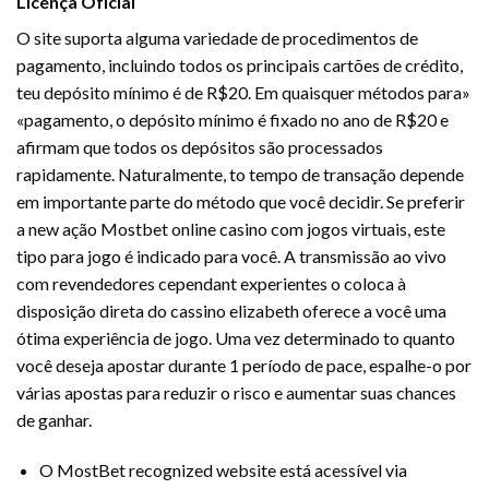
Licença Oficial
O site suporta alguma variedade de procedimentos de
pagamento, incluindo todos os principais cartões de crédito,
teu depósito mínimo é de R$20. Em quaisquer métodos para»
«pagamento, o depósito mínimo é fixado no ano de R$20 e
afirmam que todos os depósitos são processados
rapidamente. Naturalmente, to tempo de transação depende
em importante parte do método que você decidir. Se preferir
a new ação Mostbet online casino com jogos virtuais, este
tipo para jogo é indicado para você. A transmissão ao vivo
com revendedores cependant experientes o coloca à
disposição direta do cassino elizabeth oferece a você uma
ótima experiência de jogo. Uma vez determinado to quanto
você deseja apostar durante 1 período de pace, espalhe-o por
várias apostas para reduzir o risco e aumentar suas chances
de ganhar.
O MostBet recognized website está acessível via