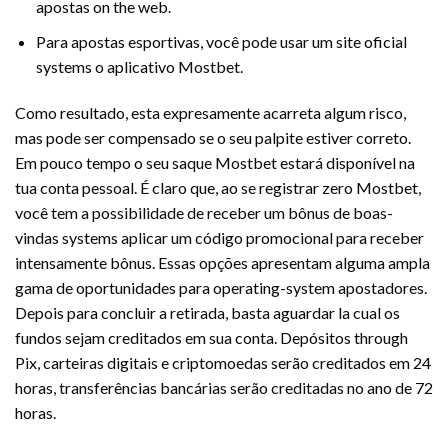
apostas on the web.
Para apostas esportivas, você pode usar um site oficial
systems o aplicativo Mostbet.
Como resultado, esta expresamente acarreta algum risco,
mas pode ser compensado se o seu palpite estiver correto.
Em pouco tempo o seu saque Mostbet estará disponível na
tua conta pessoal. É claro que, ao se registrar zero Mostbet,
você tem a possibilidade de receber um bônus de boas-
vindas systems aplicar um código promocional para receber
intensamente bônus. Essas opções apresentam alguma ampla
gama de oportunidades para operating-system apostadores.
Depois para concluir a retirada, basta aguardar la cual os
fundos sejam creditados em sua conta. Depósitos through
Pix, carteiras digitais e criptomoedas serão creditados em 24
horas, transferências bancárias serão creditadas no ano de 72
horas.