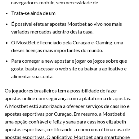
navegadores mobile, sem necessidade de
Trata-se ainda de um
É possível efetuar apostas Mostbet ao vivo nos mais
variados mercados adentro desta casa.
O MostBet é licenciado pela Curaçao e-Gaming, uma
dieses licenças mais importantes do mundo.
Para começar a new apostar e jogar os jogos sobre que
gosta, basta acessar o web site ou baixar u aplicativo e
alimentar sua conta.
Os jogadores brasileiros tem a possibilidade de fazer
apostas online com segurança com a plataforma de apostas.
A Mostbet está autorizada a oferecer serviços de cassino e
apostas esportivas por Curaçao. Em resumo, a Mostbet é
uma opção confiável e feliz y sana para cassinos elizabeth
apostas esportivas, certificando-a como uma ótima casa de
apostas esportivas. O aplicativo Mostbet para smartphone