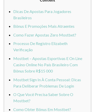
Dicas De Apostas Para Jogadores
Brasileiros
Bônus E Promoções Mais Atraentes
Como Fazer Apostas Zero Mostbet?
Processo De Registro Elizabeth
Verificação
Mostbet – Apostas Esportivas E On Line
Casino Online No País Brasileiro Com
Bônus Sobre R$15 000
Mostbet Sign In À Conta Pessoal: Dicas
Para Deliberar Problemas De Login
O Que Você Precisa Saber Sobre O
Mostbet?
Como Obter Bônus Em Mostbet?