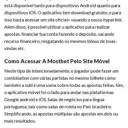
está disponível tanto para dispositivos Android quanto para
dispositivos iOS. O aplicativo tem download gratuito, e para
isso basta acessar um site oficial» «usando o nosso hyperlink.
Além disso, é possível utilizar u aplicativo para realizar
apostas, financiar tua conta fazendo o depósito, sacando
recurso financeiro, resgatando os mesmos bônus de boas-
vindas etc.
Como Acessar A Mostbet Pelo Site Móvel
Neste tipo de intencionadamente, o jogador pode fazer um
combination com várias partidas no mesmo bilhete como
também a odd é uma soma sobre todas as apostas feitas. Sim,
o aplicativo móvel foi criado para andar nas plataformas
Google android e iOS. Salas de negócios para língua
portuguesa, tais como salas de roleta no País brasileiro.
Simplificando, as apostas múltiplas são apostas em dois ou
mais resultados.