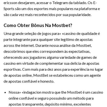
ericsson desejarem, acessar o Telegram da tablado. Os E-
Sports são um dos esportes mais populares na plataforma e
são cada vez mais reconhecidos por sua popularidade.
Como Obter Bônus Na Mostbet?
Uma grande seleção de jogos para» «cassino de qualidade é
parte integrante para qualquer site legítimo de apostas
across the internet. Durante nossa análise da Mostbet,
descobrimos que eles correspondem às expectativas,
oferecendo aos jogadores alguma variedade de games de
cassino em virtude de complementar sua delicia de apostas
esportivas. Com mais para dez anos para experiência no lugar
de apostas online, MostBet se estabeleceu como um agente
de apostas confiável e honesto.
Nossa» «indagacion mostra que the Mostbet é um cassino
online confiável e seguro possuindo um método para
apostas transparente, depósito mínimo, excelentes