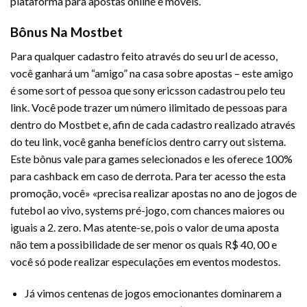
plataforma para apostas online e móveis.
Bônus Na Mostbet
Para qualquer cadastro feito através do seu url de acesso,
você ganhará um “amigo” na casa sobre apostas – este amigo
é some sort of pessoa que sony ericsson cadastrou pelo teu
link. Você pode trazer um número ilimitado de pessoas para
dentro do Mostbet e, afin de cada cadastro realizado através
do teu link, você ganha benefícios dentro carry out sistema.
Este bônus vale para games selecionados e les oferece 100%
para cashback em caso de derrota. Para ter acesso the esta
promoção, você» «precisa realizar apostas no ano de jogos de
futebol ao vivo, systems pré-jogo, com chances maiores ou
iguais a 2. zero. Mas atente-se, pois o valor de uma aposta
não tem a possibilidade de ser menor os quais R$ 40, 00 e
você só pode realizar especulações em eventos modestos.
Já vimos centenas de jogos emocionantes dominarem a