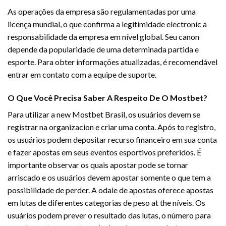
As operações da empresa são regulamentadas por uma
licença mundial, o que confirma a legitimidade electronic a
responsabilidade da empresa em nível global. Seu canon
depende da popularidade de uma determinada partida e
esporte. Para obter informações atualizadas, é recomendável
entrar em contato com a equipe de suporte.
O Que Você Precisa Saber A Respeito De O Mostbet?
Para utilizar a new Mostbet Brasil, os usuários devem se
registrar na organizacion e criar uma conta. Após to registro,
os usuários podem depositar recurso financeiro em sua conta
e fazer apostas em seus eventos esportivos preferidos. É
importante observar os quais apostar pode se tornar
arriscado e os usuários devem apostar somente o que tem a
possibilidade de perder. A odaie de apostas oferece apostas
em lutas de diferentes categorias de peso at the níveis. Os
usuários podem prever o resultado das lutas, o número para