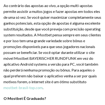
Ao contrário das apostas ao vivo, a opção multi-apostas
permite assistir a muitos jogos e fazer apostas em todos eles
de uma só vez. Se você quiser maximizar completamente seus
ganhos potenciais, esta opção de apostas é alguma excelente
substituição, desde que você preveja com precisão operating
system resultados. A Mostbet pensa sempre em seus clientes
e por isso tem uma grande variedade sobre bônus e
promoções disponíveis para que seus jogadores nacionais
possam se beneficiar. Se você optar durante utilizar o site
móvel Mostbet BAYERISCHER RUNDFUNK em vez do
aplicativo Android systems a versão para PC, você também
não perderá nenhuma promoção ou bônus. Para aqueles o
qual preferem não baixar o aplicativo venha a ser por quais
motivos forem, o internet site é um ótimo substituto
mostbet-brasil-top.com
.
O Mostbet É Graduado?