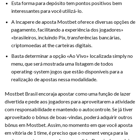
Esta forma para depósito tem pontos positivos bem
interessantes para você utilizá-lo.
A Incapere de aposta Mostbet oferece diversas opções de
pagamento, facilitando a experiência dos jogadores»
«brasileiros, incluindo Pix, transferências bancárias,
criptomoedas at the carteiras digitais.
Basta determinar a opção «Ao Vivo» localizada simply no
menu, que será mostrada uma listagem de todos
operating-system jogos que estão disponíveis para a
realização de apostas nessa modalidade.
Mostbet Brasil encoraja apostar como uma função de lazer
divertida e pede aos jogadores para aproveitarem a atividade
com responsabilidade e mantendo o autocontrole. Se já tiver
aproveitado o bônus de boas-vindas, poderá adquirir outros
bônus em Mostbet. Assim, no momento em que você aposta
em vitória de 1 time, é preciso que o moment vença para la