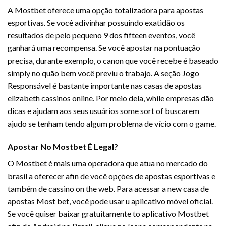
A Mostbet oferece uma opção totalizadora para apostas
esportivas. Se você adivinhar possuindo exatidão os
resultados de pelo pequeno 9 dos fifteen eventos, você
ganhará uma recompensa. Se você apostar na pontuação
precisa, durante exemplo, o canon que você recebe é baseado
simply no quão bem você previu o trabajo. A seção Jogo
Responsável é bastante importante nas casas de apostas
elizabeth cassinos online. Por meio dela, while empresas dão
dicas e ajudam aos seus usuários some sort of buscarem
ajudo se tenham tendo algum problema de vício com o game.
Apostar No Mostbet É Legal?
O Mostbet é mais uma operadora que atua no mercado do
brasil a oferecer afin de você opções de apostas esportivas e
também de cassino on the web. Para acessar a new casa de
apostas Most bet, você pode usar u aplicativo móvel oficial.
Se você quiser baixar gratuitamente to aplicativo Mostbet