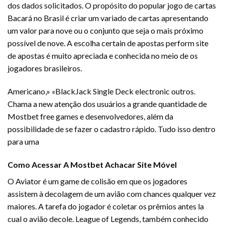
dos dados solicitados. O propósito do popular jogo de cartas
Bacará no Brasil é criar um variado de cartas apresentando
um valor para nove ou o conjunto que seja o mais próximo
possível de nove. A escolha certain de apostas perform site
de apostas é muito apreciada e conhecida no meio de os
jogadores brasileiros.
Americano,» «BlackJack Single Deck electronic outros.
Chama a new atenção dos usuários a grande quantidade de
Mostbet free games e desenvolvedores, além da
possibilidade de se fazer o cadastro rápido. Tudo isso dentro
para uma
Como Acessar A Mostbet Achacar Site Móvel
O Aviator é um game de colisão em que os jogadores
assistem à decolagem de um avião com chances qualquer vez
maiores. A tarefa do jogador é coletar os prêmios antes la
cual o avião decole. League of Legends, também conhecido