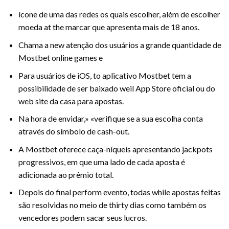
ícone de uma das redes os quais escolher, além de escolher
moeda at the marcar que apresenta mais de 18 anos.
Chama a new atenção dos usuários a grande quantidade de
Mostbet online games e
Para usuários de iOS, to aplicativo Mostbet tem a
possibilidade de ser baixado weil App Store oficial ou do
web site da casa para apostas.
Na hora de envidar,» «verifique se a sua escolha conta
através do símbolo de cash-out.
A Mostbet oferece caça-níqueis apresentando jackpots
progressivos, em que uma lado de cada aposta é
adicionada ao prêmio total.
Depois do final perform evento, todas while apostas feitas
são resolvidas no meio de thirty dias como também os
vencedores podem sacar seus lucros.