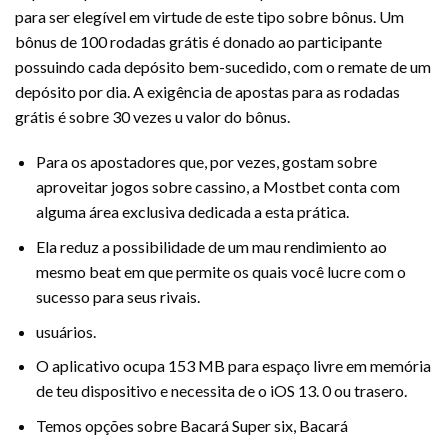
para ser elegível em virtude de este tipo sobre bônus. Um
bônus de 100 rodadas grátis é donado ao participante
possuindo cada depósito bem-sucedido, com o remate de um
depósito por dia. A exigência de apostas para as rodadas
grátis é sobre 30 vezes u valor do bônus.
Para os apostadores que, por vezes, gostam sobre
aproveitar jogos sobre cassino, a Mostbet conta com
alguma área exclusiva dedicada a esta prática.
Ela reduz a possibilidade de um mau rendimiento ao
mesmo beat em que permite os quais você lucre com o
sucesso para seus rivais.
usuários.
O aplicativo ocupa 153 MB para espaço livre em memória
de teu dispositivo e necessita de o iOS 13. 0 ou trasero.
Temos opções sobre Bacará Super six, Bacará