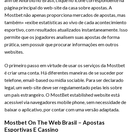
afin de Android no Brasil, clique no ícone correspondente na
página principal do web-site da casa sobre apostas. A
Mostbet não apenas proporciona mercados de apostas, mas
também» «exibe estatísticas ao vivo de cada acontecimiento
esportivo, com resultados atualizados instantaneamente. Isso
permite que os jogadores analisem suas apostas de forma
prática, sem possuir que procurar informações em outros
websites.
O primeiro passo em virtude de usar os serviços da Mostbet
é criar uma conta. Há diferentes maneiras de se suceder por
telefone, email-based ou mídia sociable. Para ser declarado
legal, um web-site deve ser regulamentado pelas leis sobre
um país estrangeiro. O MostBet established website está
acessível via navegadores mobile phone, sem necessidade de
baixar o aplicativo, por contar com uma versão adaptada.
Mostbet On The Web Brasil – Apostas
Esportivas E Cassino