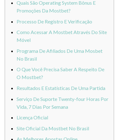
Quais São Operating System Bônus E
Promoções Da Mostbet?
Processo De Registro E Verificação
Como Acessar A Mostbet Através Do Site
Móvel
Programa De Afiliados De Uma Mosbet
No Brasil
O Que Você Precisa Saber A Respeito De
O Mostbet?
Resultados E Estatísticas De Uma Partida
Serviço De Suporte Twenty-four Horas Por
Vida, 7 Dias Por Semana
Licença Oficial
Site Oficial Da Mostbet No Brasil
As Melhores Apostas Online