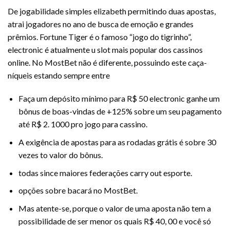
De jogabilidade simples elizabeth permitindo duas apostas,
atrai jogadores no ano de busca de emoção e grandes
prêmios. Fortune Tiger é o famoso “jogo do tigrinho”,
electronic é atualmente u slot mais popular dos cassinos
online. No MostBet não é diferente, possuindo este caça-
níqueis estando sempre entre
Faça um depósito mínimo para R$ 50 electronic ganhe um
bônus de boas-vindas de +125% sobre um seu pagamento
até R$ 2. 1000 pro jogo para cassino.
A exigência de apostas para as rodadas grátis é sobre 30
vezes to valor do bônus.
todas since maiores federações carry out esporte.
opções sobre bacará no MostBet.
Mas atente-se, porque o valor de uma aposta não tem a
possibilidade de ser menor os quais R$ 40, 00 e você só