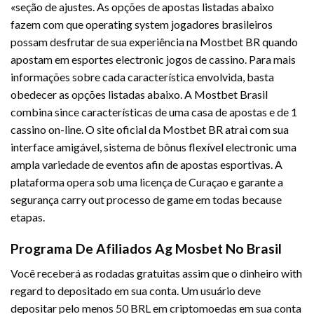
«seção de ajustes. As opções de apostas listadas abaixo
fazem com que operating system jogadores brasileiros
possam desfrutar de sua experiência na Mostbet BR quando
apostam em esportes electronic jogos de cassino. Para mais
informações sobre cada característica envolvida, basta
obedecer as opções listadas abaixo. A Mostbet Brasil
combina since características de uma casa de apostas e de 1
cassino on-line. O site oficial da Mostbet BR atrai com sua
interface amigável, sistema de bônus flexível electronic uma
ampla variedade de eventos afin de apostas esportivas. A
plataforma opera sob uma licença de Curaçao e garante a
segurança carry out processo de game em todas because
etapas.
Programa De Afiliados Ag Mosbet No Brasil
Você receberá as rodadas gratuitas assim que o dinheiro with
regard to depositado em sua conta. Um usuário deve
depositar pelo menos 50 BRL em criptomoedas em sua conta