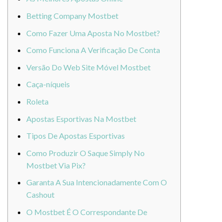
Betting Company Mostbet
Como Fazer Uma Aposta No Mostbet?
Como Funciona A Verificação De Conta
Versão Do Web Site Móvel Mostbet
Caça-níqueis
Roleta
Apostas Esportivas Na Mostbet
Tipos De Apostas Esportivas
Como Produzir O Saque Simply No
Mostbet Via Pix?
Garanta A Sua Intencionadamente Com O
Cashout
O Mostbet É O Correspondante De