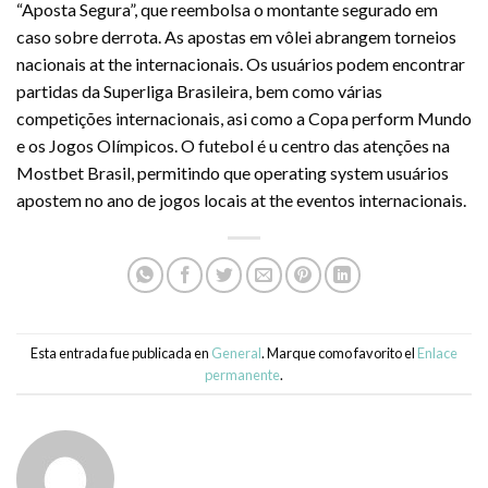
“Aposta Segura”, que reembolsa o montante segurado em
caso sobre derrota. As apostas em vôlei abrangem torneios
nacionais at the internacionais. Os usuários podem encontrar
partidas da Superliga Brasileira, bem como várias
competições internacionais, asi como a Copa perform Mundo
e os Jogos Olímpicos. O futebol é u centro das atenções na
Mostbet Brasil, permitindo que operating system usuários
apostem no ano de jogos locais at the eventos internacionais.
Esta entrada fue publicada en
General
. Marque como favorito el
Enlace
permanente
.