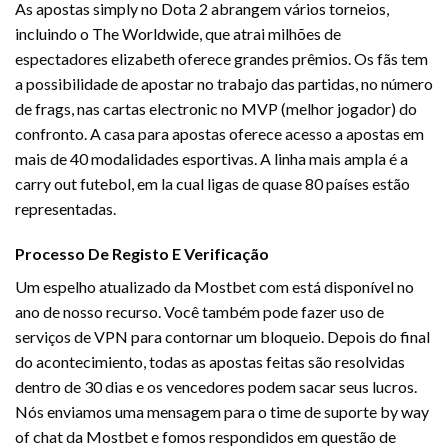
As apostas simply no Dota 2 abrangem vários torneios,
incluindo o The Worldwide, que atrai milhões de
espectadores elizabeth oferece grandes prêmios. Os fãs tem
a possibilidade de apostar no trabajo das partidas, no número
de frags, nas cartas electronic no MVP (melhor jogador) do
confronto. A casa para apostas oferece acesso a apostas em
mais de 40 modalidades esportivas. A linha mais ampla é a
carry out futebol, em la cual ligas de quase 80 países estão
representadas.
Processo De Registo E Verificação
Um espelho atualizado da Mostbet com está disponível no
ano de nosso recurso. Você também pode fazer uso de
serviços de VPN para contornar um bloqueio. Depois do final
do acontecimiento, todas as apostas feitas são resolvidas
dentro de 30 dias e os vencedores podem sacar seus lucros.
Nós enviamos uma mensagem para o time de suporte by way
of chat da Mostbet e fomos respondidos em questão de