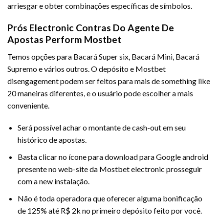
arriesgar e obter combinações específicas de símbolos.
Prós Electronic Contras Do Agente De
Apostas Perform Mostbet
Temos opções para Bacará Super six, Bacará Mini, Bacará
Supremo e vários outros. O depósito e Mostbet
disengagement podem ser feitos para mais de something like
20 maneiras diferentes, e o usuário pode escolher a mais
conveniente.
Será possível achar o montante de cash-out em seu
histórico de apostas.
Basta clicar no ícone para download para Google android
presente no web-site da Mostbet electronic prosseguir
com a new instalação.
Não é toda operadora que oferecer alguma bonificação
de 125% até R$ 2k no primeiro depósito feito por você.