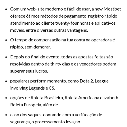
Com um web-site moderno e fácil de usar, a new Mostbet
oferece ótimos métodos de pagamento, registro rápido,
atendimento ao cliente twenty-four horas e aplicativos
móveis, entre diversas outras vantagens.
O tempo de compensação na tua conta na operadora é
rápido, sem demorar.
Depois do final do evento, todas as apostas feitas são
resolvidas dentro de thirty dias e os vencedores podem
superar seus lucros.
populares perform momento, como Dota 2, League
involving Legends e CS.
opções de Roleta Brasileira, Roleta Americana elizabeth
Roleta Europeia, além de
caso dos saques, contando com a verificação de
segurança, o processamento leva, no