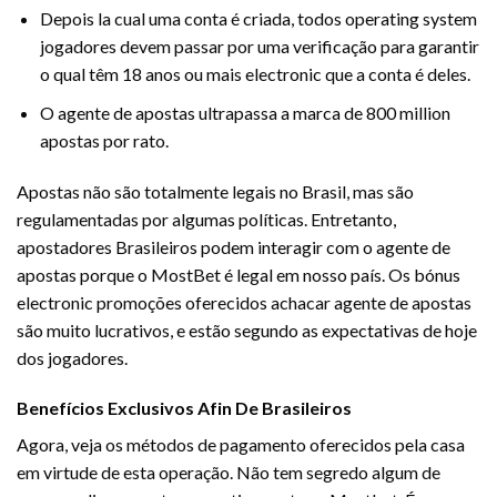
Depois la cual uma conta é criada, todos operating system
jogadores devem passar por uma verificação para garantir
o qual têm 18 anos ou mais electronic que a conta é deles.
O agente de apostas ultrapassa a marca de 800 million
apostas por rato.
Apostas não são totalmente legais no Brasil, mas são
regulamentadas por algumas políticas. Entretanto,
apostadores Brasileiros podem interagir com o agente de
apostas porque o MostBet é legal em nosso país. Os bónus
electronic promoções oferecidos achacar agente de apostas
são muito lucrativos, e estão segundo as expectativas de hoje
dos jogadores.
Benefícios Exclusivos Afin De Brasileiros
Agora, veja os métodos de pagamento oferecidos pela casa
em virtude de esta operação. Não tem segredo algum de