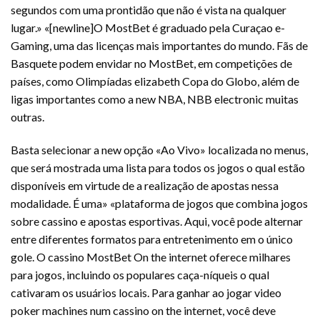
segundos com uma prontidão que não é vista na qualquer
lugar.» «[newline]O MostBet é graduado pela Curaçao e-
Gaming, uma das licenças mais importantes do mundo. Fãs de
Basquete podem envidar no MostBet, em competições de
países, como Olimpíadas elizabeth Copa do Globo, além de
ligas importantes como a new NBA, NBB electronic muitas
outras.
Basta selecionar a new opção «Ao Vivo» localizada no menus,
que será mostrada uma lista para todos os jogos o qual estão
disponíveis em virtude de a realização de apostas nessa
modalidade. É uma» «plataforma de jogos que combina jogos
sobre cassino e apostas esportivas. Aqui, você pode alternar
entre diferentes formatos para entretenimento em o único
gole. O cassino MostBet On the internet oferece milhares
para jogos, incluindo os populares caça-níqueis o qual
cativaram os usuários locais. Para ganhar ao jogar video
poker machines num cassino on the internet, você deve