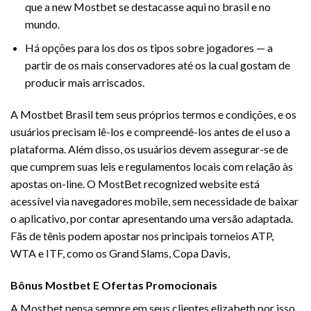
que a new Mostbet se destacasse aqui no brasil e no
mundo.
Há opções para los dos os tipos sobre jogadores — a
partir de os mais conservadores até os la cual gostam de
producir mais arriscados.
A Mostbet Brasil tem seus próprios termos e condições, e os
usuários precisam lê-los e compreendê-los antes de el uso a
plataforma. Além disso, os usuários devem assegurar-se de
que cumprem suas leis e regulamentos locais com relação às
apostas on-line. O MostBet recognized website está
acessível via navegadores mobile, sem necessidade de baixar
o aplicativo, por contar apresentando uma versão adaptada.
Fãs de tênis podem apostar nos principais torneios ATP,
WTA e ITF, como os Grand Slams, Copa Davis,
Bônus Mostbet E Ofertas Promocionais
A Mostbet pensa sempre em seus clientes elizabeth por isso