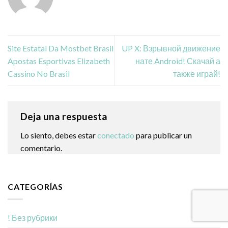
Site Estatal Da Mostbet Brasil
UP X: Взрывной движение
Apostas Esportivas Elizabeth
нате Android! Скачай а
Cassino No Brasil
также играй!
Deja una respuesta
Lo siento, debes estar
conectado
para publicar un
comentario.
CATEGORÍAS
! Без рубрики