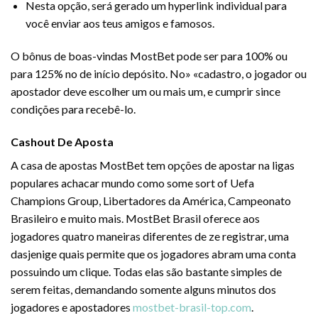
Nesta opção, será gerado um hyperlink individual para
você enviar aos teus amigos e famosos.
O bônus de boas-vindas MostBet pode ser para 100% ou
para 125% no de início depósito. No» «cadastro, o jogador ou
apostador deve escolher um ou mais um, e cumprir since
condições para recebê-lo.
Cashout De Aposta
A casa de apostas MostBet tem opções de apostar na ligas
populares achacar mundo como some sort of Uefa
Champions Group, Libertadores da América, Campeonato
Brasileiro e muito mais. MostBet Brasil oferece aos
jogadores quatro maneiras diferentes de ze registrar, uma
dasjenige quais permite que os jogadores abram uma conta
possuindo um clique. Todas elas são bastante simples de
serem feitas, demandando somente alguns minutos dos
jogadores e apostadores
mostbet-brasil-top.com
.