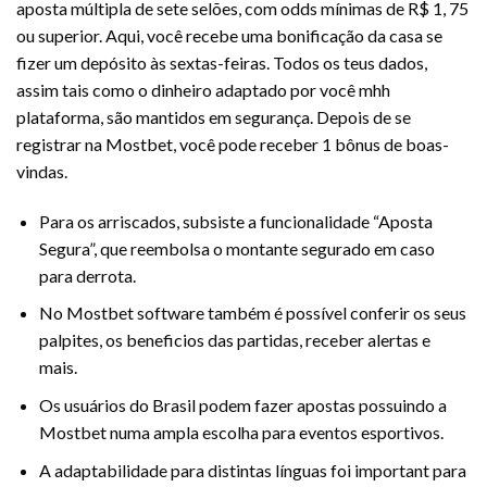
aposta múltipla de sete selões, com odds mínimas de R$ 1, 75
ou superior. Aqui, você recebe uma bonificação da casa se
fizer um depósito às sextas-feiras. Todos os teus dados,
assim tais como o dinheiro adaptado por você mhh
plataforma, são mantidos em segurança. Depois de se
registrar na Mostbet, você pode receber 1 bônus de boas-
vindas.
Para os arriscados, subsiste a funcionalidade “Aposta
Segura”, que reembolsa o montante segurado em caso
para derrota.
No Mostbet software também é possível conferir os seus
palpites, os beneficios das partidas, receber alertas e
mais.
Os usuários do Brasil podem fazer apostas possuindo a
Mostbet numa ampla escolha para eventos esportivos.
A adaptabilidade para distintas línguas foi important para