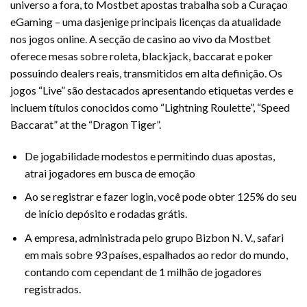
universo a fora, to Mostbet apostas trabalha sob a Curaçao
eGaming – uma dasjenige principais licenças da atualidade
nos jogos online. A secção de casino ao vivo da Mostbet
oferece mesas sobre roleta, blackjack, baccarat e poker
possuindo dealers reais, transmitidos em alta definição. Os
jogos “Live” são destacados apresentando etiquetas verdes e
incluem títulos conocidos como “Lightning Roulette”, “Speed
Baccarat” at the “Dragon Tiger”.
De jogabilidade modestos e permitindo duas apostas,
atrai jogadores em busca de emoção
Ao se registrar e fazer login, você pode obter 125% do seu
de início depósito e rodadas grátis.
A empresa, administrada pelo grupo Bizbon N. V., safari
em mais sobre 93 países, espalhados ao redor do mundo,
contando com cependant de 1 milhão de jogadores
registrados.