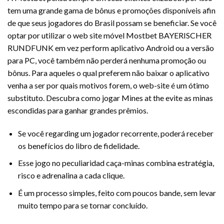
tem uma grande gama de bônus e promoções disponíveis afin
de que seus jogadores do Brasil possam se beneficiar. Se você
optar por utilizar o web site móvel Mostbet BAYERISCHER
RUNDFUNK em vez perform aplicativo Android ou a versão
para PC, você também não perderá nenhuma promoção ou
bônus. Para aqueles o qual preferem não baixar o aplicativo
venha a ser por quais motivos forem, o web-site é um ótimo
substituto. Descubra como jogar Mines at the evite as minas
escondidas para ganhar grandes prêmios.
Se você regarding um jogador recorrente, poderá receber
os benefícios do libro de fidelidade.
Esse jogo no peculiaridad caça-minas combina estratégia,
risco e adrenalina a cada clique.
É um processo simples, feito com poucos bande, sem levar
muito tempo para se tornar concluído.