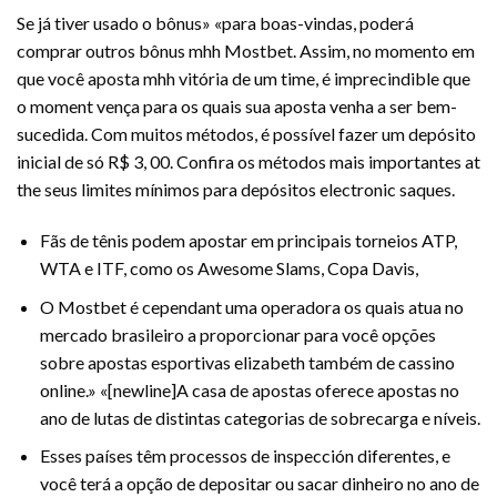
Se já tiver usado o bônus» «para boas-vindas, poderá
comprar outros bônus mhh Mostbet. Assim, no momento em
que você aposta mhh vitória de um time, é imprecindible que
o moment vença para os quais sua aposta venha a ser bem-
sucedida. Com muitos métodos, é possível fazer um depósito
inicial de só R$ 3, 00. Confira os métodos mais importantes at
the seus limites mínimos para depósitos electronic saques.
Fãs de tênis podem apostar em principais torneios ATP,
WTA e ITF, como os Awesome Slams, Copa Davis,
O Mostbet é cependant uma operadora os quais atua no
mercado brasileiro a proporcionar para você opções
sobre apostas esportivas elizabeth também de cassino
online.» «[newline]A casa de apostas oferece apostas no
ano de lutas de distintas categorias de sobrecarga e níveis.
Esses países têm processos de inspección diferentes, e
você terá a opção de depositar ou sacar dinheiro no ano de