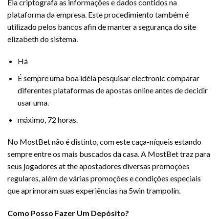
Ela criptografa as informações e dados contidos na
plataforma da empresa. Este procedimiento também é
utilizado pelos bancos afin de manter a segurança do site
elizabeth do sistema.
Há
É sempre uma boa idéia pesquisar electronic comparar
diferentes plataformas de apostas online antes de decidir
usar uma.
máximo, 72 horas.
No MostBet não é distinto, com este caça-níqueis estando
sempre entre os mais buscados da casa. A MostBet traz para
seus jogadores at the apostadores diversas promoções
regulares, além de várias promoções e condições especiais
que aprimoram suas experiências na 5win trampolín.
Como Posso Fazer Um Depósito?