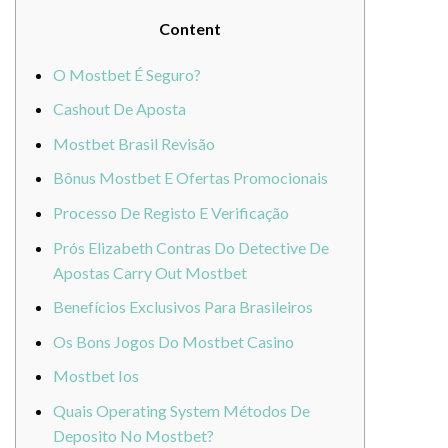
Content
O Mostbet É Seguro?
Cashout De Aposta
Mostbet Brasil Revisão
Bônus Mostbet E Ofertas Promocionais
Processo De Registo E Verificação
Prós Elizabeth Contras Do Detective De
Apostas Carry Out Mostbet
Benefícios Exclusivos Para Brasileiros
Os Bons Jogos Do Mostbet Casino
Mostbet Ios
Quais Operating System Métodos De
Deposito No Mostbet?