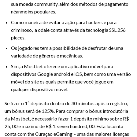
sua moeda community, além dos métodos de pagamento
néanmoins populares.
Como maneira de evitar a ação para hackers e para
criminoso, a odaie conta através da tecnologia SSL 256
pieces.
Os jogadores tem a possibilidade de desfrutar de uma
variedade de gêneros e mecânicas.
Sim, a Mostbet oferece um aplicativo móvel para
dispositivos Google android e iOS, bem como uma versão
móvel do site os quais permite que você jogue em
qualquer dispositivo móvel.
Se fizer o 1º depósito dentro de 30 minutos após o registro,
um bônus será de 125%. Para comprar o bônus introdutória
da Mostbet, é necessário fazer 1 depósito mínimo sobre R$
25, 00 e máximo de R$ 1. seven hundred, 00. Esta locuinta
conta com the Curaçao eGaming – uma das maiores licenças