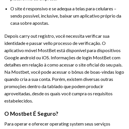
O site é responsivo e se adequa a telas para celulares –
sendo possível, inclusive, baixar um aplicativo próprio da
casa sobre apostas.
Depois carry out registro, você necessita verificar sua
identidade e passar vello processo de verificação. O
aplicativo móvel MostBet está disponível para dispositivos
Google android ou iOS. Informações de login MostBet com
detalhes em relação à como acessar o site oficial do seu país.
Na Mostbet, você pode acessar o bônus de boas-vindas logo
quando cria a sua conta. Porém, existem diversas outras
promoções dentro da tablado que podem producir
aproveitadas, desde os quais você cumpra os requisitos
estabelecidos.
O Mostbet É Seguro?
Para operar e oferecer operating system seus serviços