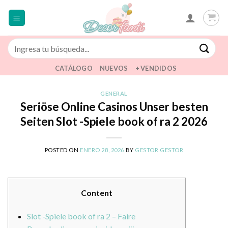
Saltar
al
contenido
Buscar
por:
CATÁLOGO
NUEVOS
+ VENDIDOS
GENERAL
Seriöse Online Casinos Unser besten
Seiten Slot -Spiele book of ra 2 2026
POSTED ON
ENERO 28, 2026
BY
GESTOR GESTOR
Content
Slot -Spiele book of ra 2 – Faire