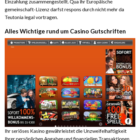
Einzahlung zusammengestellt. Qua ihr Europäische
gemeinschaft-Lizenz darfst respons durch nicht mehr da
Teutonia legal vortragen.
Alles Wichtige rund um Casino Gutschriften
Ihr seriöses Kasino gewährleistet die Unzweifelhaftigkeit
Ihrer persönlichen Angaben und finanziellen Transaktionen