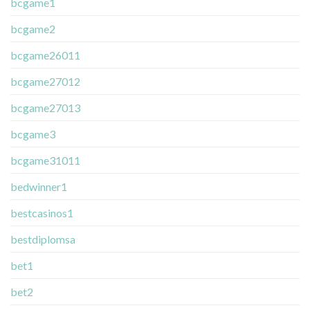
bcgame1
bcgame2
bcgame26011
bcgame27012
bcgame27013
bcgame3
bcgame31011
bedwinner1
bestcasinos1
bestdiplomsa
bet1
bet2