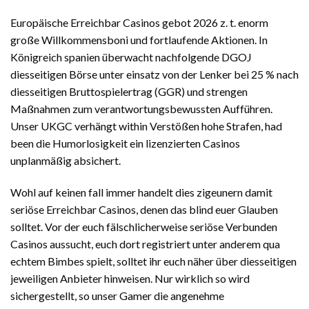
Europäische Erreichbar Casinos gebot 2026 z. t. enorm
große Willkommensboni und fortlaufende Aktionen. In
Königreich spanien überwacht nachfolgende DGOJ
diesseitigen Börse unter einsatz von der Lenker bei 25 % nach
diesseitigen Bruttospielertrag (GGR) und strengen
Maßnahmen zum verantwortungsbewussten Aufführen.
Unser UKGC verhängt within Verstößen hohe Strafen, had
been die Humorlosigkeit ein lizenzierten Casinos
unplanmäßig absichert.
Wohl auf keinen fall immer handelt dies zigeunern damit
seriöse Erreichbar Casinos, denen das blind euer Glauben
solltet. Vor der euch fälschlicherweise seriöse Verbunden
Casinos aussucht, euch dort registriert unter anderem qua
echtem Bimbes spielt, solltet ihr euch näher über diesseitigen
jeweiligen Anbieter hinweisen. Nur wirklich so wird
sichergestellt, so unser Gamer die angenehme