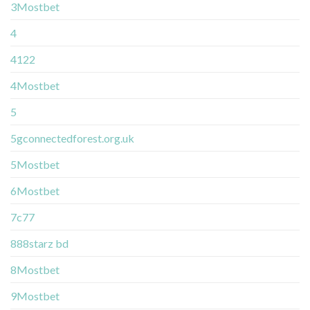
3Mostbet
4
4122
4Mostbet
5
5gconnectedforest.org.uk
5Mostbet
6Mostbet
7c77
888starz bd
8Mostbet
9Mostbet