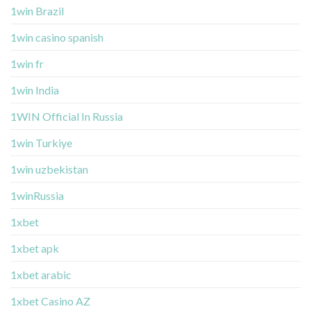
1win Brazil
1win casino spanish
1win fr
1win India
1WIN Official In Russia
1win Turkiye
1win uzbekistan
1winRussia
1xbet
1xbet apk
1xbet arabic
1xbet Casino AZ