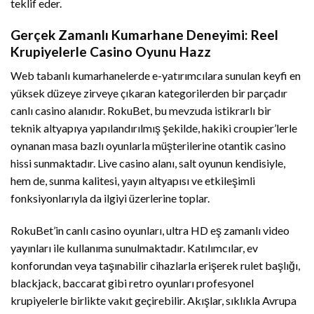
teklif eder.
Gerçek Zamanlı Kumarhane Deneyimi: Reel
Krupiyelerle Casino Oyunu Hazz
Web tabanlı kumarhanelerde e-yatırımcılara sunulan keyfi en
yüksek düzeye zirveye çıkaran kategorilerden bir parçadır
canlı casino alanıdır. RokuBet, bu mevzuda istikrarlı bir
teknik altyapıya yapılandırılmış şekilde, hakiki croupier’lerle
oynanan masa bazlı oyunlarla müşterilerine otantik casino
hissi sunmaktadır. Live casino alanı, salt oyunun kendisiyle,
hem de, sunma kalitesi, yayın altyapısı ve etkileşimli
fonksiyonlarıyla da ilgiyi üzerlerine toplar.
RokuBet’in canlı casino oyunları, ultra HD eş zamanlı video
yayınları ile kullanıma sunulmaktadır. Katılımcılar, ev
konforundan veya taşınabilir cihazlarla erişerek rulet başlığı,
blackjack, baccarat gibi retro oyunları profesyonel
krupiyelerle birlikte vakıt geçirebilir. Akışlar, sıklıkla Avrupa