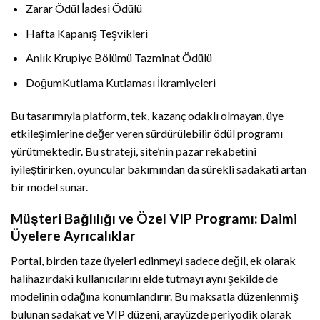
Zarar Ödül İadesi Ödülü
Hafta Kapanış Teşvikleri
Anlık Krupiye Bölümü Tazminat Ödülü
DoğumKutlama Kutlaması İkramiyeleri
Bu tasarımıyla platform, tek, kazanç odaklı olmayan, üye
etkileşimlerine değer veren sürdürülebilir ödül programı
yürütmektedir. Bu strateji, site’nin pazar rekabetini
iyileştirirken, oyuncular bakımından da sürekli sadakati artan
bir model sunar.
Müşteri Bağlılığı ve Özel VIP Programı: Daimi
Üyelere Ayrıcalıklar
Portal, birden taze üyeleri edinmeyi sadece değil, ek olarak
halihazırdaki kullanıcılarını elde tutmayı aynı şekilde de
modelinin odağına konumlandırır. Bu maksatla düzenlenmiş
bulunan sadakat ve VIP düzeni, arayüzde periyodik olarak