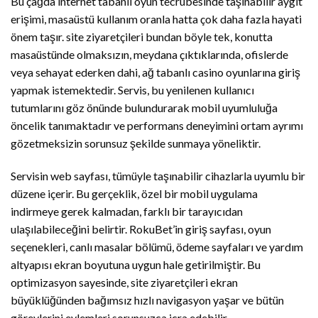
Bu çağda internet tabanlı oyun tecrübesinde taşınabilir aygıt
erişimi, masaüstü kullanım oranla hatta çok daha fazla hayati
önem taşır. site ziyaretçileri bundan böyle tek, konutta
masaüstünde olmaksızın, meydana çıktıklarında, ofislerde
veya sehayat ederken dahi, ağ tabanlı casino oyunlarına giriş
yapmak istemektedir. Servis, bu yenilenen kullanıcı
tutumlarını göz önünde bulundurarak mobil uyumluluğa
öncelik tanımaktadır ve performans deneyimini ortam ayrımı
gözetmeksizin sorunsuz şekilde sunmaya yöneliktir.
Servisin web sayfası, tümüyle taşınabilir cihazlarla uyumlu bir
düzene içerir. Bu gerçeklik, özel bir mobil uygulama
indirmeye gerek kalmadan, farklı bir tarayıcıdan
ulaşılabileceğini belirtir. RokuBet’in giriş sayfası, oyun
seçenekleri, canlı masalar bölümü, ödeme sayfaları ve yardım
altyapısı ekran boyutuna uygun hale getirilmiştir. Bu
optimizasyon sayesinde, site ziyaretçileri ekran
büyüklüğünden bağımsız hızlı navigasyon yaşar ve bütün
görevlerini eylemleri sorunsuzca icra edebilir.