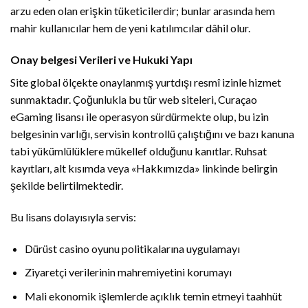
arzu eden olan erişkin tüketicilerdir; bunlar arasında hem
mahir kullanıcılar hem de yeni katılımcılar dâhil olur.
Onay belgesi Verileri ve Hukuki Yapı
Site global ölçekte onaylanmış yurtdışı resmî izinle hizmet
sunmaktadır. Çoğunlukla bu tür web siteleri, Curaçao
eGaming lisansı ile operasyon sürdürmekte olup, bu izin
belgesinin varlığı, servisin kontrollü çalıştığını ve bazı kanuna
tabi yükümlülüklere mükellef olduğunu kanıtlar. Ruhsat
kayıtları, alt kısımda veya «Hakkımızda» linkinde belirgin
şekilde belirtilmektedir.
Bu lisans dolayısıyla servis:
Dürüst casino oyunu politikalarına uygulamayı
Ziyaretçi verilerinin mahremiyetini korumayı
Mali ekonomik işlemlerde açıklık temin etmeyi taahhüt