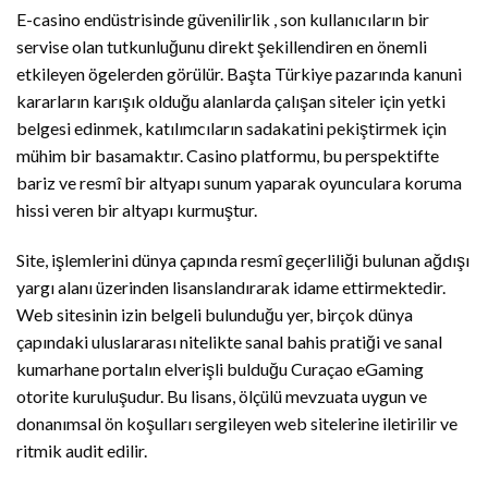
E-casino endüstrisinde güvenilirlik , son kullanıcıların bir
servise olan tutkunluğunu direkt şekillendiren en önemli
etkileyen ögelerden görülür. Başta Türkiye pazarında kanuni
kararların karışık olduğu alanlarda çalışan siteler için yetki
belgesi edinmek, katılımcıların sadakatini pekiştirmek için
mühim bir basamaktır. Casino platformu, bu perspektifte
bariz ve resmî bir altyapı sunum yaparak oyunculara koruma
hissi veren bir altyapı kurmuştur.
Site, işlemlerini dünya çapında resmî geçerliliği bulunan ağdışı
yargı alanı üzerinden lisanslandırarak idame ettirmektedir.
Web sitesinin izin belgeli bulunduğu yer, birçok dünya
çapındaki uluslararası nitelikte sanal bahis pratiği ve sanal
kumarhane portalın elverişli bulduğu Curaçao eGaming
otorite kuruluşudur. Bu lisans, ölçülü mevzuata uygun ve
donanımsal ön koşulları sergileyen web sitelerine iletirilir ve
ritmik audit edilir.