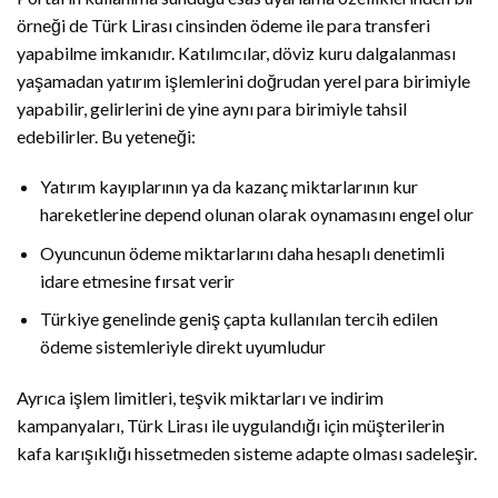
örneği de Türk Lirası cinsinden ödeme ile para transferi
yapabilme imkanıdır. Katılımcılar, döviz kuru dalgalanması
yaşamadan yatırım işlemlerini doğrudan yerel para birimiyle
yapabilir, gelirlerini de yine aynı para birimiyle tahsil
edebilirler. Bu yeteneği:
Yatırım kayıplarının ya da kazanç miktarlarının kur
hareketlerine depend olunan olarak oynamasını engel olur
Oyuncunun ödeme miktarlarını daha hesaplı denetimli
idare etmesine fırsat verir
Türkiye genelinde geniş çapta kullanılan tercih edilen
ödeme sistemleriyle direkt uyumludur
Ayrıca işlem limitleri, teşvik miktarları ve indirim
kampanyaları, Türk Lirası ile uygulandığı için müşterilerin
kafa karışıklığı hissetmeden sisteme adapte olması sadeleşir.