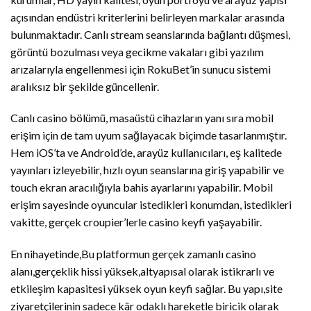
açısından endüstri kriterlerini belirleyen markalar arasında
bulunmaktadır. Canlı stream seanslarında bağlantı düşmesi,
görüntü bozulması veya gecikme vakaları gibi yazılım
arızalarıyla engellenmesi için RokuBet’in sunucu sistemi
aralıksız bir şekilde güncellenir.
Canlı casino bölümü, masaüstü cihazların yanı sıra mobil
erişim için de tam uyum sağlayacak biçimde tasarlanmıştır.
Hem iOS’ta ve Android’de, arayüz kullanıcıları, eş kalitede
yayınları izleyebilir, hızlı oyun seanslarına giriş yapabilir ve
touch ekran aracılığıyla bahis ayarlarını yapabilir. Mobil
erişim sayesinde oyuncular istedikleri konumdan, istedikleri
vakitte, gerçek croupier’lerle casino keyfi yaşayabilir.
En nihayetinde,Bu platformun gerçek zamanlı casino
alanı,gerçeklik hissi yüksek,altyapısal olarak istikrarlı ve
etkileşim kapasitesi yüksek oyun keyfi sağlar. Bu yapı,site
ziyaretçilerinin sadece kâr odaklı hareketle biricik olarak