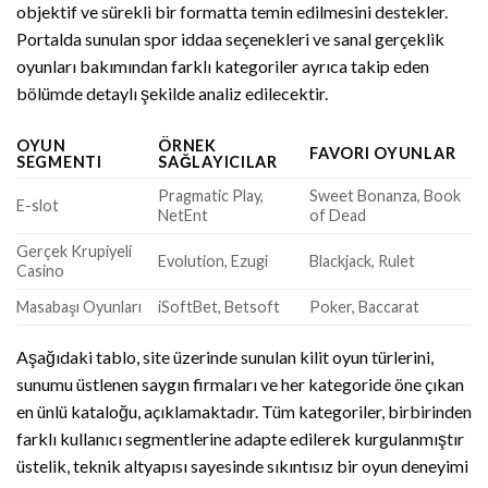
objektif ve sürekli bir formatta temin edilmesini destekler.
Portalda sunulan spor iddaa seçenekleri ve sanal gerçeklik
oyunları bakımından farklı kategoriler ayrıca takip eden
bölümde detaylı şekilde analiz edilecektir.
OYUN
ÖRNEK
FAVORI OYUNLAR
SEGMENTI
SAĞLAYICILAR
Pragmatic Play,
Sweet Bonanza, Book
E-slot
NetEnt
of Dead
Gerçek Krupiyeli
Evolution, Ezugi
Blackjack, Rulet
Casino
Masabaşı Oyunları
iSoftBet, Betsoft
Poker, Baccarat
Aşağıdaki tablo, site üzerinde sunulan kilit oyun türlerini,
sunumu üstlenen saygın firmaları ve her kategoride öne çıkan
en ünlü kataloğu, açıklamaktadır. Tüm kategoriler, birbirinden
farklı kullanıcı segmentlerine adapte edilerek kurgulanmıştır
üstelik, teknik altyapısı sayesinde sıkıntısız bir oyun deneyimi