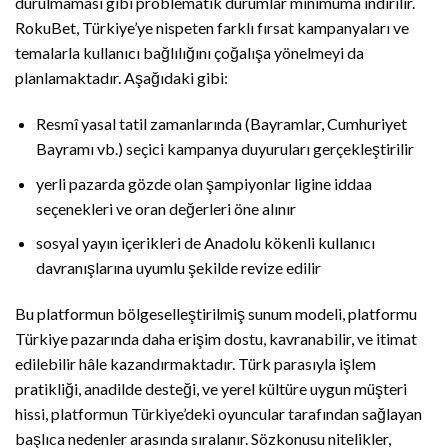
durulmaması gibi problematik durumlar minimuma indirilir.
RokuBet, Türkiye’ye nispeten farklı fırsat kampanyaları ve
temalarla kullanıcı bağlılığını çoğalışa yönelmeyi da
planlamaktadır. Aşağıdaki gibi:
Resmî yasal tatil zamanlarında (Bayramlar, Cumhuriyet
Bayramı vb.) seçici kampanya duyuruları gerçekleştirilir
yerli pazarda gözde olan şampiyonlar ligine iddaa
seçenekleri ve oran değerleri öne alınır
sosyal yayın içerikleri de Anadolu kökenli kullanıcı
davranışlarına uyumlu şekilde revize edilir
Bu platformun bölgeselleştirilmiş sunum modeli, platformu
Türkiye pazarında daha erişim dostu, kavranabilir, ve itimat
edilebilir hâle kazandırmaktadır. Türk parasıyla işlem
pratikliği, anadilde desteği, ve yerel kültüre uygun müşteri
hissi, platformun Türkiye’deki oyuncular tarafından sağlayan
başlıca nedenler arasında sıralanır. Sözkonusu nitelikler,