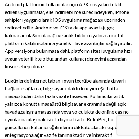
Android platformu kullanıcıları için APK dosyaları teklif
edilen uygulamalar, elle indirilebilme sürecindeyken, iPhone
sahipleri yaygın olarak iOS uygulama mağazası üzerinden
redirect edilir. Android ve iOS’ta da app avantajı, geç
kalmadan ulaşım olanağı ve anlık bildirim yalnızca mobil
platform katılımcılarına yönelik, ilave avantajlar sağlayabilir.
App versiyonu bulunmasa dahi, platform sitesi uygulama hızı
uygun yeterlilikte olduğundan kullanıcı deneyimi açısından
kusur sebep olmaz.
Bugünlerde internet tabanlı oyun tecrübe alanında duyarlı
bağlantı sağlama, bilgisayar odaklı deneyim eşit hatta
masaüstüden daha fazla vazife hisseder. Kullanıcılar artık
yalnızca konutta masaüstü bilgisayar ekranında değil,açık
havada,çalışma masasında veya yolculukta de online casino
oyunlarına ulaşmak istek duymaktadır. RokuBet, bu
güncellenen kullanıcı eğilimlerini dikkate alarak responsive
entegrasyona ağır vazife tanımaktadır ve interaktif