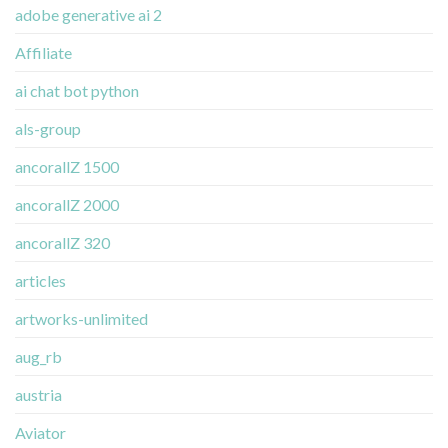
adobe generative ai 2
Affiliate
ai chat bot python
als-group
ancorallZ 1500
ancorallZ 2000
ancorallZ 320
articles
artworks-unlimited
aug_rb
austria
Aviator