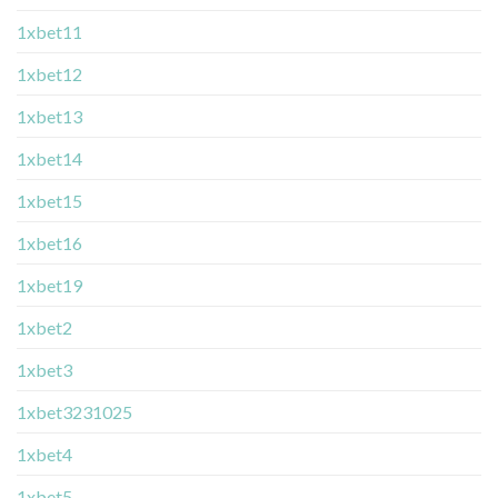
1xbet11
1xbet12
1xbet13
1xbet14
1xbet15
1xbet16
1xbet19
1xbet2
1xbet3
1xbet3231025
1xbet4
1xbet5