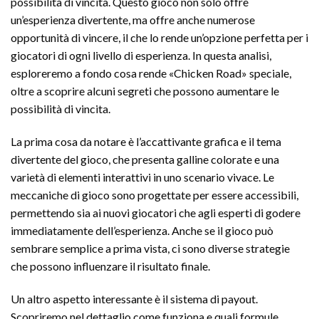
possibilità di vincita. Questo gioco non solo offre
un’esperienza divertente, ma offre anche numerose
opportunità di vincere, il che lo rende un’opzione perfetta per i
giocatori di ogni livello di esperienza. In questa analisi,
esploreremo a fondo cosa rende «Chicken Road» speciale,
oltre a scoprire alcuni segreti che possono aumentare le
possibilità di vincita.
La prima cosa da notare è l’accattivante grafica e il tema
divertente del gioco, che presenta galline colorate e una
varietà di elementi interattivi in uno scenario vivace. Le
meccaniche di gioco sono progettate per essere accessibili,
permettendo sia ai nuovi giocatori che agli esperti di godere
immediatamente dell’esperienza. Anche se il gioco può
sembrare semplice a prima vista, ci sono diverse strategie
che possono influenzare il risultato finale.
Un altro aspetto interessante è il sistema di payout.
Scopriremo nel dettaglio come funziona e quali formule