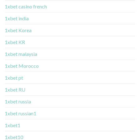
1xbet casino french
1xbet india
1xbet Korea
1xbet KR
1xbet malaysia
1xbet Morocco
1xbet pt
1xbet RU
1xbet russia
1xbet russian1
1xbet1
1xbet10