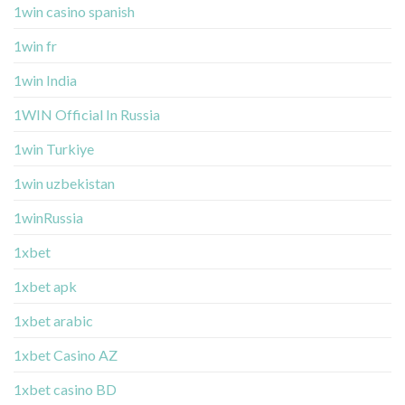
1win casino spanish
1win fr
1win India
1WIN Official In Russia
1win Turkiye
1win uzbekistan
1winRussia
1xbet
1xbet apk
1xbet arabic
1xbet Casino AZ
1xbet casino BD