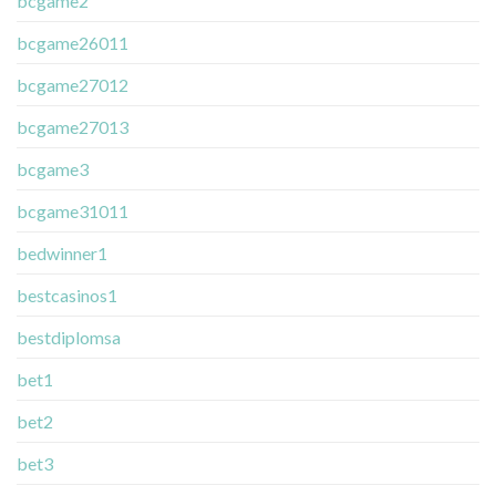
bcgame2
bcgame26011
bcgame27012
bcgame27013
bcgame3
bcgame31011
bedwinner1
bestcasinos1
bestdiplomsa
bet1
bet2
bet3