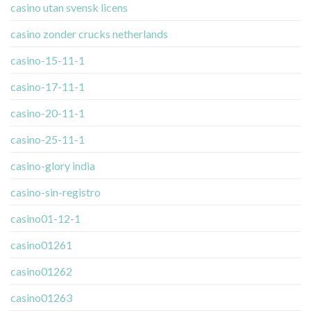
casino utan svensk licens
casino zonder crucks netherlands
casino-15-11-1
casino-17-11-1
casino-20-11-1
casino-25-11-1
casino-glory india
casino-sin-registro
casino01-12-1
casino01261
casino01262
casino01263