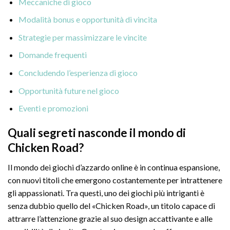
Meccaniche di gioco
Modalità bonus e opportunità di vincita
Strategie per massimizzare le vincite
Domande frequenti
Concludendo l’esperienza di gioco
Opportunità future nel gioco
Eventi e promozioni
Quali segreti nasconde il mondo di
Chicken Road?
Il mondo dei giochi d’azzardo online è in continua espansione,
con nuovi titoli che emergono costantemente per intrattenere
gli appassionati. Tra questi, uno dei giochi più intriganti è
senza dubbio quello del «Chicken Road», un titolo capace di
attrarre l’attenzione grazie al suo design accattivante e alle