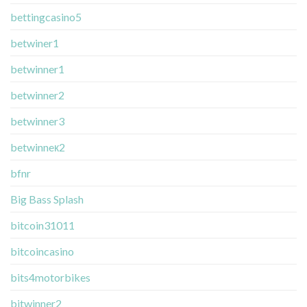
bettingcasino5
betwiner1
betwinner1
betwinner2
betwinner3
betwinneк2
bfnr
Big Bass Splash
bitcoin31011
bitcoincasino
bits4motorbikes
bitwinner2