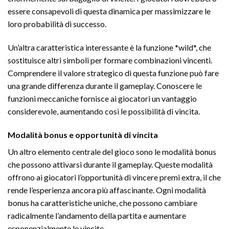
essere consapevoli di questa dinamica per massimizzare le
loro probabilità di successo.
Un’altra caratteristica interessante è la funzione *wild*, che
sostituisce altri simboli per formare combinazioni vincenti.
Comprendere il valore strategico di questa funzione può fare
una grande differenza durante il gameplay. Conoscere le
funzioni meccaniche fornisce ai giocatori un vantaggio
considerevole, aumentando così le possibilità di vincita.
Modalità bonus e opportunità di vincita
Un altro elemento centrale del gioco sono le modalità bonus
che possono attivarsi durante il gameplay. Queste modalità
offrono ai giocatori l’opportunità di vincere premi extra, il che
rende l’esperienza ancora più affascinante. Ogni modalità
bonus ha caratteristiche uniche, che possono cambiare
radicalmente l’andamento della partita e aumentare
esponenzialmente le vincite.