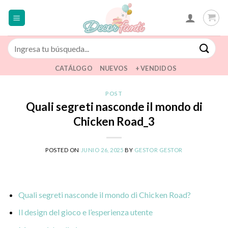
Saltar
al
contenido
Buscar
por:
CATÁLOGO
NUEVOS
+ VENDIDOS
POST
Quali segreti nasconde il mondo di
Chicken Road_3
POSTED ON
JUNIO 26, 2025
BY
GESTOR GESTOR
Quali segreti nasconde il mondo di Chicken Road?
Il design del gioco e l’esperienza utente