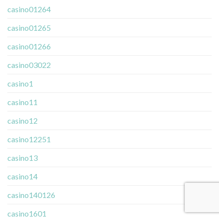
casino01264
casino01265
casino01266
casino03022
casino1
casino11
casino12
casino12251
casino13
casino14
casino140126
casino1601