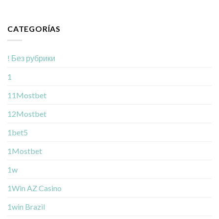
CATEGORÍAS
! Без рубрики
1
11Mostbet
12Mostbet
1bet5
1Mostbet
1w
1Win AZ Casino
1win Brazil