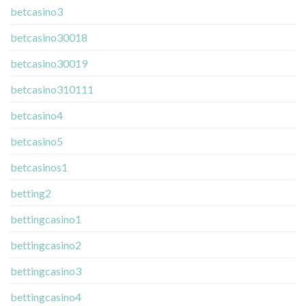
betcasino3
betcasino30018
betcasino30019
betcasino310111
betcasino4
betcasino5
betcasinos1
betting2
bettingcasino1
bettingcasino2
bettingcasino3
bettingcasino4