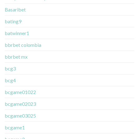
Basaribet
bating9
batwinner1
bbrbet colombia
bbrbet mx
bcg3
bcg4
bcgame01022
bcgame02023
bcgame03025
bcgame1