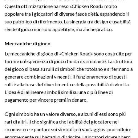
Questa ottimizzazione ha reso «Chicken Road» molto
popolare tra i giocatori di diverse fasce d’età, espandendo il
suo pubblico di riferimento. La sinergia tra design e usabilità
rende il gioco non solo appetibile, ma anche pratico.
Meccaniche di gioco
Le meccaniche di gioco di «Chicken Road» sono costruite per
fornire un’esperienza di gioco fluida e stimolante. La struttura
del gioco si basa su rulli di simboli che rotolano e si fermano a
generare combinazioni vincenti. Il funzionamento di questi
rulli è alla base del divertimento e della possibilità di vincita.
L’idea è di allineare simboli simili su una o più linee di
pagamento per vincere premi in denaro.
Ogni simbolo ha un valore diverso, e alcuni di essi sono più
rari di altri, il che significa che l’abilità del giocatore nel
riconoscere e puntare sui simboli più vantaggiosi può influire
enormemente sul bagaglio di vincite. I giocatori dovrebbero