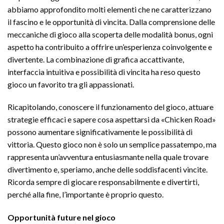
abbiamo approfondito molti elementi che ne caratterizzano
il fascino e le opportunità di vincita. Dalla comprensione delle
meccaniche di gioco alla scoperta delle modalità bonus, ogni
aspetto ha contribuito a offrire un’esperienza coinvolgente e
divertente. La combinazione di grafica accattivante,
interfaccia intuitiva e possibilità di vincita ha reso questo
gioco un favorito tra gli appassionati.
Ricapitolando, conoscere il funzionamento del gioco, attuare
strategie efficaci e sapere cosa aspettarsi da «Chicken Road»
possono aumentare significativamente le possibilità di
vittoria. Questo gioco non è solo un semplice passatempo, ma
rappresenta un’avventura entusiasmante nella quale trovare
divertimento e, speriamo, anche delle soddisfacenti vincite.
Ricorda sempre di giocare responsabilmente e divertirti,
perché alla fine, l’importante è proprio questo.
Opportunità future nel gioco