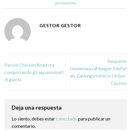
permanente
.
GESTOR GESTOR
Bequeme
Perché Chicken Road sta
Gewinnauszahlungen PayPal
conquistando gli appassionati
als Zahlungsmittel in Online-
di giochi
Casinos
Deja una respuesta
Lo siento, debes estar
conectado
para publicar un
comentario.