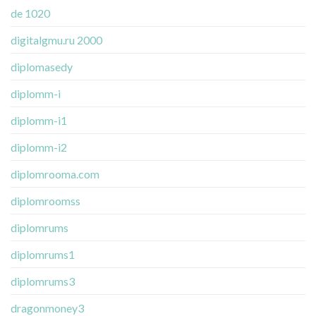
de 1020
digitalgmu.ru 2000
diplomasedy
diplomm-i
diplomm-i1
diplomm-i2
diplomrooma.com
diplomroomss
diplomrums
diplomrums1
diplomrums3
dragonmoney3