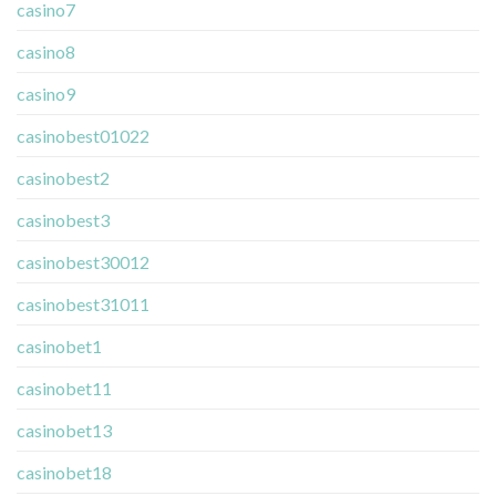
casino7
casino8
casino9
casinobest01022
casinobest2
casinobest3
casinobest30012
casinobest31011
casinobet1
casinobet11
casinobet13
casinobet18