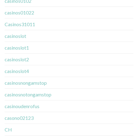
casinos0102
casinos01022
Casinos31011
casinoslot
casinoslot1
casinoslot2
casinoslot4
casinosnongamstop
casinosnotongamstop
casinoudenrofus
casono02123
CH