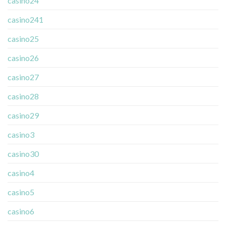
casino24
casino241
casino25
casino26
casino27
casino28
casino29
casino3
casino30
casino4
casino5
casino6