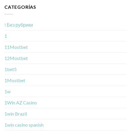
CATEGORÍAS
! Без рубрики
1
11Mostbet
12Mostbet
1bet5
1Mostbet
1w
1Win AZ Casino
1win Brazil
1win casino spanish