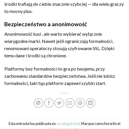
środki trafiają do ciebie znacznie szybciej — dla wielu graczy
to mocny plus.
Bezpieczeństwo a anonimowość
Anonimowość kusi , ale warto wybierać wyłącznie
wiarygodne marki. Nawet jeśli ograniczają formalności,
renomowani operatorzy stosują szyfrowanie SSL. Dzięki
temu dane i środki są chronione.
Platformy bez formalności to gra po twojemu, przy
zachowaniu standardów bezpieczeństwa. Jeśli nie lubisz
formalności, taki typ platform zapewni szybki start.
Esta entrada fue publicada en
uncategorized
. Marque como favorito el