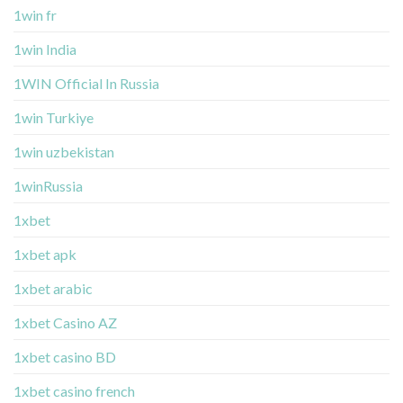
1win fr
1win India
1WIN Official In Russia
1win Turkiye
1win uzbekistan
1winRussia
1xbet
1xbet apk
1xbet arabic
1xbet Casino AZ
1xbet casino BD
1xbet casino french