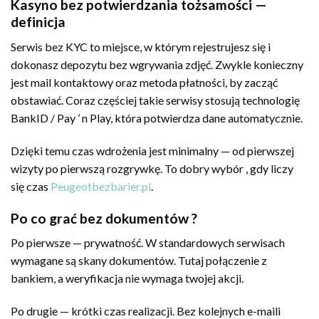
Kasyno bez potwierdzania tożsamości —
definicja
Serwis bez KYC to miejsce, w którym rejestrujesz się i
dokonasz depozytu bez wgrywania zdjęć. Zwykle konieczny
jest mail kontaktowy oraz metoda płatności, by zacząć
obstawiać. Coraz częściej takie serwisy stosują technologię
BankID / Pay ’ n Play, która potwierdza dane automatycznie.
Dzięki temu czas wdrożenia jest minimalny — od pierwszej
wizyty po pierwszą rozgrywkę. To dobry wybór , gdy liczy
się czas
Peugeotbezbarier.pl
.
Po co grać bez dokumentów ?
Po pierwsze — prywatność. W standardowych serwisach
wymagane są skany dokumentów. Tutaj połączenie z
bankiem, a weryfikacja nie wymaga twojej akcji.
Po drugie — krótki czas realizacji. Bez kolejnych e-maili