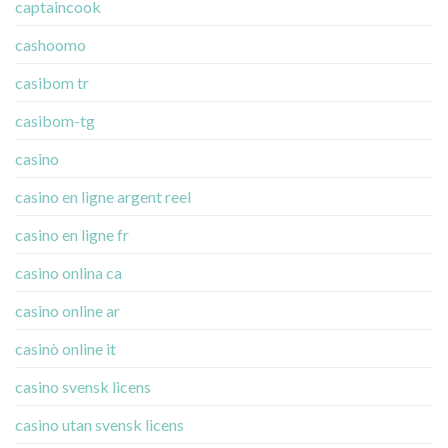
captaincook
cashoomo
casibom tr
casibom-tg
casino
casino en ligne argent reel
casino en ligne fr
casino onlina ca
casino online ar
casinò online it
casino svensk licens
casino utan svensk licens