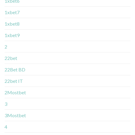
1xbet6
1xbet7
1xbet8
1xbet9
2
22bet
22Bet BD
22bet IT
2Mostbet
3
3Mostbet
4