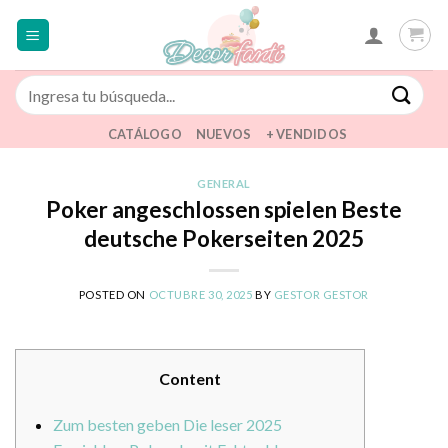
Saltar
al
contenido
Buscar
por:
CATÁLOGO
NUEVOS
+ VENDIDOS
GENERAL
Poker angeschlossen spielen Beste
deutsche Pokerseiten 2025
POSTED ON
OCTUBRE 30, 2025
BY
GESTOR GESTOR
Content
Zum besten geben Die leser 2025