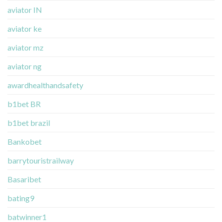
aviator IN
aviator ke
aviator mz
aviator ng
awardhealthandsafety
b1bet BR
b1bet brazil
Bankobet
barrytouristrailway
Basaribet
bating9
batwinner1