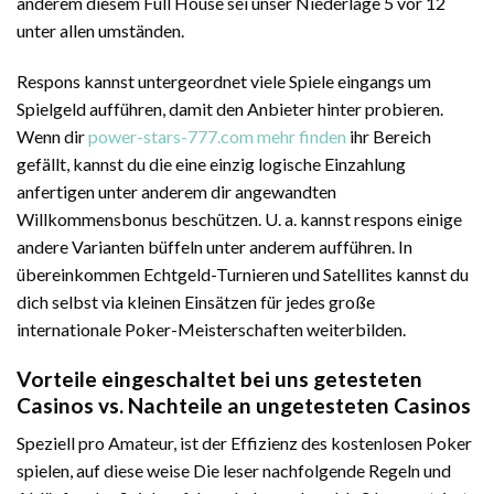
anderem diesem Full House sei unser Niederlage 5 vor 12
unter allen umständen.
Respons kannst untergeordnet viele Spiele eingangs um
Spielgeld aufführen, damit den Anbieter hinter probieren.
Wenn dir
power-stars-777.com mehr finden
ihr Bereich
gefällt, kannst du die eine einzig logische Einzahlung
anfertigen unter anderem dir angewandten
Willkommensbonus beschützen. U. a. kannst respons einige
andere Varianten büffeln unter anderem aufführen. In
übereinkommen Echtgeld-Turnieren und Satellites kannst du
dich selbst via kleinen Einsätzen für jedes große
internationale Poker-Meisterschaften weiterbilden.
Vorteile eingeschaltet bei uns getesteten
Casinos vs. Nachteile an ungetesteten Casinos
Speziell pro Amateur, ist der Effizienz des kostenlosen Poker
spielen, auf diese weise Die leser nachfolgende Regeln und