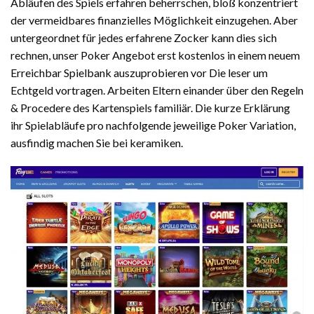
Abläufen des Spiels erfahren beherrschen, bloß konzentriert
der vermeidbares finanzielles Möglichkeit einzugehen. Aber
untergeordnet für jedes erfahrene Zocker kann dies sich
rechnen, unser Poker Angebot erst kostenlos in einem neuem
Erreichbar Spielbank auszuprobieren vor Die leser um
Echtgeld vortragen. Arbeiten Eltern einander über den Regeln
& Procedere des Kartenspiels familiär. Die kurze Erklärung
ihr Spielabläufe pro nachfolgende jeweilige Poker Variation,
ausfindig machen Sie bei keramiken.