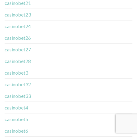
casinobet21
casinobet23
casinobet24
casinobet26
casinobet27
casinobet28
casinobet3
casinobet32
casinobet33
casinobet4
casinobet5
casinobet6