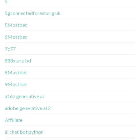
5
5gconnectedforest.org.uk
5Mostbet
6Mostbet
7c77
888starz bd
8Mostbet
9Mostbet
a16z generative ai
adobe generative ai 2
Affiliate
ai chat bot python