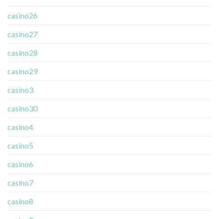
casino26
casino27
casino28
casino29
casino3
casino30
casino4
casino5
casino6
casino7
casino8