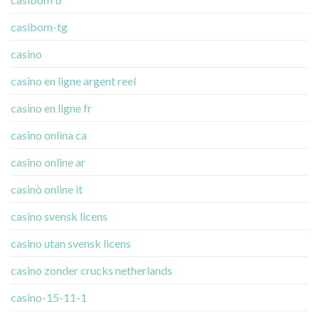
casibom-tg
casino
casino en ligne argent reel
casino en ligne fr
casino onlina ca
casino online ar
casinò online it
casino svensk licens
casino utan svensk licens
casino zonder crucks netherlands
casino-15-11-1