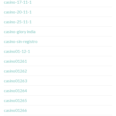
casino-17-11-1
casino-20-11-1
casino-25-11-1
casino-glory india
casino-sin-registro
casino01-12-1
casino01261
casino01262
casino01263
casino01264
casino01265
casino01266