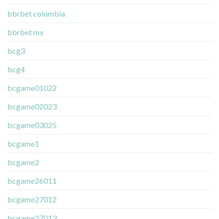
bbrbet colombia
bbrbet mx
bcg3
bcg4
bcgame01022
bcgame02023
bcgame03025
bcgame1
bcgame2
bcgame26011
bcgame27012
bcgame27013