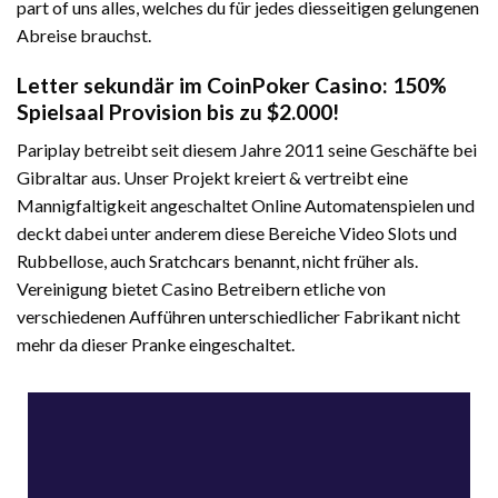
part of uns alles, welches du für jedes diesseitigen gelungenen
Abreise brauchst.
Letter sekundär im CoinPoker Casino: 150%
Spielsaal Provision bis zu $2.000!
Pariplay betreibt seit diesem Jahre 2011 seine Geschäfte bei
Gibraltar aus. Unser Projekt kreiert & vertreibt eine
Mannigfaltigkeit angeschaltet Online Automatenspielen und
deckt dabei unter anderem diese Bereiche Video Slots und
Rubbellose, auch Sratchcars benannt, nicht früher als.
Vereinigung bietet Casino Betreibern etliche von
verschiedenen Aufführen unterschiedlicher Fabrikant nicht
mehr da dieser Pranke eingeschaltet.