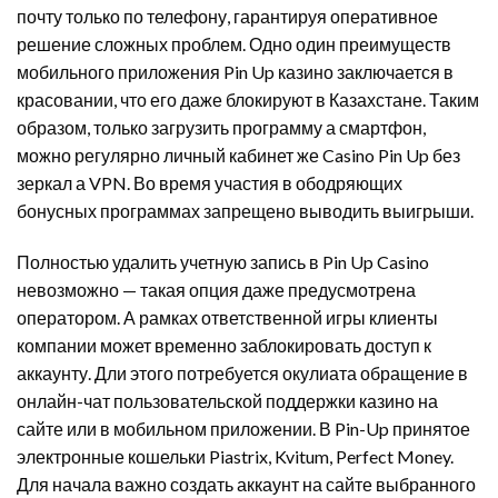
почту только по телефону, гарантируя оперативное
решение сложных проблем. Одно один преимуществ
мобильного приложения Pin Up казино заключается в
красовании, что его даже блокируют в Казахстане. Таким
образом, только загрузить программу а смартфон,
можно регулярно личный кабинет же Casino Pin Up без
зеркал а VPN. Во время участия в ободряющих
бонусных программах запрещено выводить выигрыши.
Полностью удалить учетную запись в Pin Up Casino
невозможно — такая опция даже предусмотрена
оператором. А рамках ответственной игры клиенты
компании может временно заблокировать доступ к
аккаунту. Дли этого потребуется окулиата обращение в
онлайн-чат пользовательской поддержки казино на
сайте или в мобильном приложении. В Pin-Up принятое
электронные кошельки Piastrix, Kvitum, Perfect Money.
Для начала важно создать аккаунт на сайте выбранного