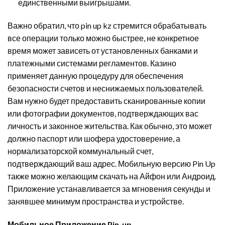
единственными выигрышами.
Важно обратил, что pin up kz стремится обрабатывать
все операции только можно быстрее, не конкретное
время может зависеть от установленных банками и
платежными системами регламентов. Казино
применяет данную процедуру для обеспечения
безопасности счетов и неснижаемых пользователей.
Вам нужно будет предоставить сканированные копии
или фотографии документов, подтверждающих вас
личность и законное жительства. Как обычно, это может
должно паспорт или шофера удостоверение, а
нормализаторской коммунальный счет,
подтверждающий ваш адрес. Мобильную версию Pin Up
также можно желающим скачать на Айфон или Андроид.
Приложение устанавливается за мгновения секунды и
занявшее минимум пространства и устройстве.
Мобильное Приложение Pin-up