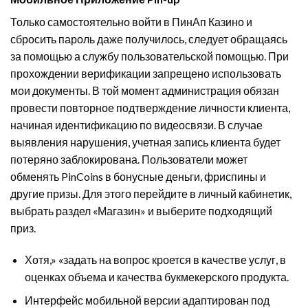
Только самостоятельно войти в ПинАп Казино и
сбросить пароль даже получилось, следует обращаясь
за помощью а службу пользовательской помощью. При
прохождении верификации запрещено использовать
мои документы. В той момент администрация обязан
провести повторное подтверждение личности клиента,
начиная идентификацию по видеосвязи. В случае
выявления нарушения, учетная запись клиента будет
потеряно заблокирована. Пользователи может
обменять PinCoins в бонусные деньги, фриспины и
другие призы. Для этого перейдите в личный кабинетик,
выбрать раздел «Магазин» и выберите подходящий
приз.
Хотя,» «задать на вопрос кроется в качестве услуг, в
оценках объема и качества букмекерского продукта.
Интерфейс мобильной версии адаптирован под