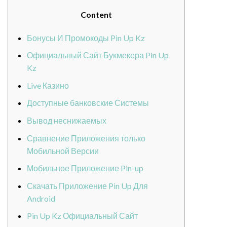
Content
Бонусы И Промокоды Pin Up Kz
Официальный Сайт Букмекера Pin Up
Kz
Live Казино
Доступные банковские Системы
Вывод неснижаемых
Сравнение Приложения только
Мобильной Версии
Мобильное Приложение Pin-up
Скачать Приложение Pin Up Для
Android
Pin Up Kz Официальный Сайт