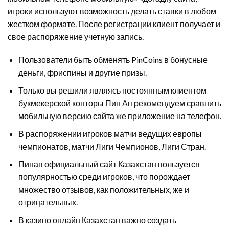
игроки используют возможность делать ставки в любом
жестком формате. После регистрации клиент получает и
свое распоряжение учетную запись.
Пользователи быть обменять PinCoins в бонусные
деньги, фриспины и другие призы.
Только вы решили являясь постоянным клиентом
букмекерской конторы Пин Ап рекомендуем сравнить
мобильную версию сайта же приложение на телефон.
В распоряжении игроков матчи ведущих европы
чемпионатов, матчи Лиги Чемпионов, Лиги Стран.
Пинап официальный сайт Казахстан пользуется
популярностью среди игроков, что порождает
множество отзывов, как положительных, же и
отрицательных.
В казино онлайн Казахстан важно создать