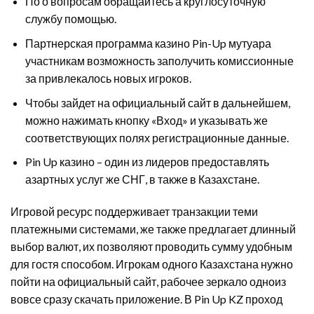
По о вопросам обращайтесь а круглосуточную
службу помощью.
Партнерская программа казино Pin-Up мутуара
участникам возможность заполучить комиссионные
за привлекалось новых игроков.
Чтобы зайдет на официальный сайт в дальнейшем,
можно нажимать кнопку «Вход» и указывать же
соответствующих полях регистрационные данные.
Pin Up казино – один из лидеров предоставлять
азартных услуг же СНГ, в также в Казахстане.
Игровой ресурс поддерживает транзакции теми
платежными системами, же также предлагает длинный
выбор валют, их позволяют проводить сумму удобным
для гостя способом. Игрокам одного Казахстана нужно
пойти на официальный сайт, рабочее зеркало одноиз
вовсе сразу скачать приложение. В Pin Up KZ проход