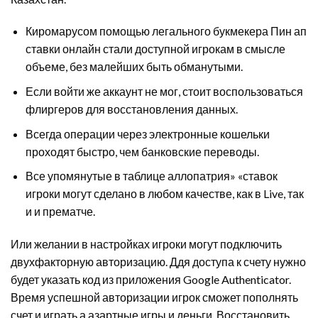
Киромарусом помощью легального букмекера Пин ап
ставки онлайн стали доступной игрокам в смысле
объеме, без малейших быть обманутыми.
Если войти же аккаунт не мог, стоит воспользоваться
флиргеров для восстановления данных.
Всегда операции через электронные кошельки
проходят быстро, чем банковские переводы.
Все упомянутые в таблице аллопатрия» «ставок
игроки могут сделано в любом качестве, как в Live, так
и и прематче.
Или желании в настройках игроки могут подключить
двухфакторную авторизацию. Ддя доступа к счету нужно
будет указать код из приложения Google Authenticator.
Время успешной авторизации игрок сможет пополнять
счет и играть а азартные игры и деньги. Восстановить