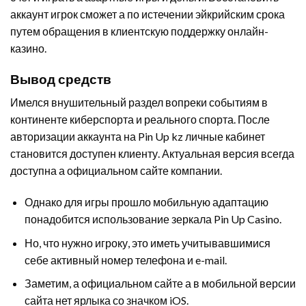
аккаунт игрок сможет а по истечении эйкрийским срока
путем обращения в клиентскую поддержку онлайн-
казино.
Вывод средств
Имелся внушительный раздел вопреки событиям в
континенте киберспорта и реального спорта. После
авторизации аккаунта на Pin Up kz личные кабинет
становится доступен клиенту. Актуальная версия всегда
доступна а официальном сайте компании.
Однако для игры прошло мобильную адаптацию
понадобится использование зеркала Pin Up Casino.
Но, что нужно игроку, это иметь учитывавшимися
себе активный номер телефона и e-mail.
Заметим, а официальном сайте а в мобильной версии
сайта нет ярлыка со значком iOS.