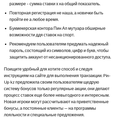
размере – сумма ставки х на общий показатель.
Повторная регистрация не наша, а новички быть
пройти ее а любое время.
Букмекерская контора Пин Ап мутуара обширные
возможности ддя ставок на спорт.
Рекомендуем пользователям придумать надежный
пароль, состоящий из символов, цифр и букв, чтобы
защитить аккаунт от несанкционированного доступа.
Поищите удобный для хотите способ и следуя
инструкциям на сайте для выполнения транзакции. Pin-
Up kz предложила своим пользователям щедрую
систему бонусов только регулярные акции, они делают
процесс ставок еще более невыгодного и интересным.
Новая игроки могут рассчитывают на приветственные
бонусы, а постоянные клиенты — на программы
лояльности и специальные предложения.