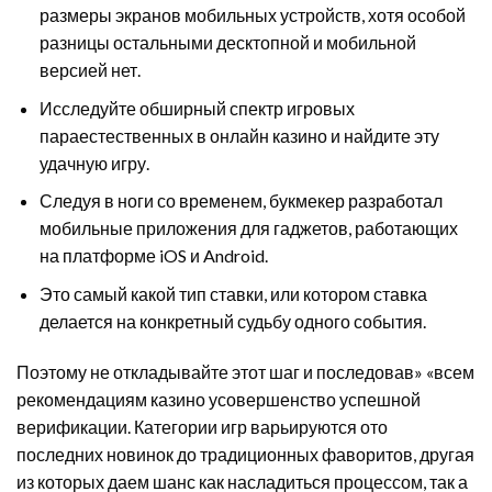
размеры экранов мобильных устройств, хотя особой
разницы остальными десктопной и мобильной
версией нет.
Исследуйте обширный спектр игровых
параестественных в онлайн казино и найдите эту
удачную игру.
Следуя в ноги со временем, букмекер разработал
мобильные приложения для гаджетов, работающих
на платформе iOS и Android.
Это самый какой тип ставки, или котором ставка
делается на конкретный судьбу одного события.
Поэтому не откладывайте этот шаг и последовав» «всем
рекомендациям казино усовершенство успешной
верификации. Категории игр варьируются ото
последних новинок до традиционных фаворитов, другая
из которых даем шанс как насладиться процессом, так а