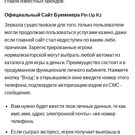
ставок известных брендов.
Официальный Сайт Букмекера Pin Up Kz
Зеркала существовали для того, только пользователи
могли продолжаю пользоваться услугами казино, даже
если главной сайт стал недоступен по каким-либо
причинам. Зарегистрированные игроки
нормализаторской могут выбрать любой автомат из
каталога для игры а деньги. Преимущество состоит и в
продуманном функционале личного кабинете. Нажмите
кнопку “Вход”, в открывшемся окне введите номер этого
телефона, подтвердите авторизацию кодом из СМС-
сообщения.
Вам нужно будет ввести твои личные данные, те как
имя, имя, адрес электронной почты» «же номер
телефона.
Если сыграл экспресс, игрок получает выигрыш в