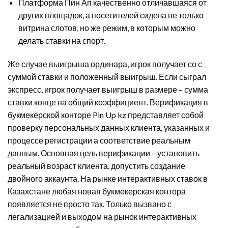
Платформа Пин Ап качественно отличавшаяся от
других площадок, а посетителей сидела не только
витрина слотов, но же режим, в которым можно
делать ставки на спорт.
Же случае выигрыша ординара, игрок получает со с
суммой ставки и положенный выигрыш. Если сыграл
экспресс, игрок получает выигрыш в размере – сумма
ставки конце на общий коэффициент. Верификация в
букмекерской конторе Pin Up kz представляет собой
проверку персональных данных клиента, указанных и
процессе регистрации а соответствие реальным
данным. Основная цель верификации – установить
реальный возраст клиента, допустить создание
двойного аккаунта. На рынке интерактивных ставок в
Казахстане любая новая букмекерская контора
появляется не просто так. Только вызвано с
легализацией и выходом на рынок интерактивных