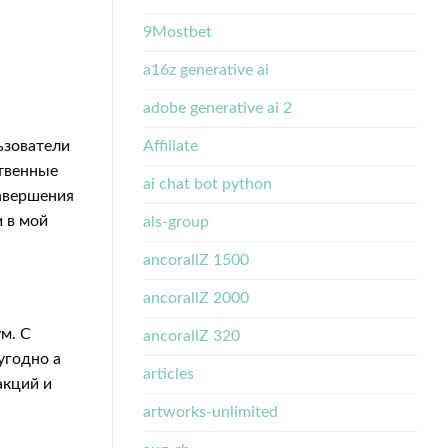
9Mostbet
a16z generative ai
adobe generative ai 2
Affiliate
ьзователи
ственные
ai chat bot python
завершения
 в мой
als-group
ancorallZ 1500
ancorallZ 2000
м. С
ancorallZ 320
угодно а
articles
акций и
artworks-unlimited