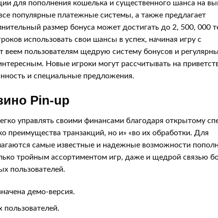
кции для пополнения кошелька и существенного шанса на в
все популярные платежные системы, а также предлагает
ительный размер бонуса может достигать до 2, 500, 000 т
оков использовать свои шансы в успех, начиная игру с
ет веем пользователям щедрую систему бонусов и регулярны
интересным. Новые игроки могут рассчитывать на приветст
анность и специальные предложения.
зино Pin-up
егко управлять своими финансами благодаря открытому сп
о преимущества транзакций, но и» «во их обработки. Для
длагаются самые известные и надежные возможности пополн
только тройным ассортиментом игр, даже и щедрой связью б
ых пользователей.
значена демо-версия.
 пользователей.