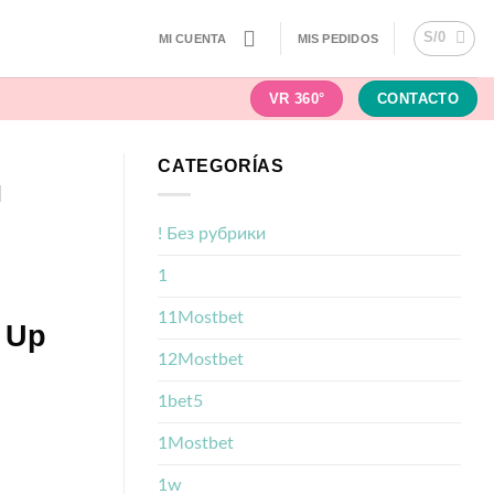
S/
0
MI CUENTA
MIS PEDIDOS
VR 360°
CONTACTO
CATEGORÍAS
ы
! Без рубрики
1
11Mostbet
 Up
12Mostbet
1bet5
1Mostbet
1w