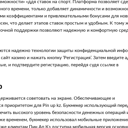
можности» «ддя ставок на спорт. Платформа позволяет сд
льного времени, только добавляет динамичности и возможно
кими коэффициентами и привлекательными бонусами для нов
сен, что делает этапов ставок простым и удобным. К тому 
уточной поддержки позволяют надежную и комфортную сре
ьзуются надежно технологии защиты конфиденциальной инф
айт казино и нажать кнопку ‘Регистрация’. Затем введите 
ые, и подтвердите регистрацию, перейдя судя ссылке в
p
держивается советовать на экране. Обеспечивающее и
я приоритетом для Pin up kz. Букмекер использующий пер
ечить высокого уровень безопасности денежных операций 
же временем, букмекер использовал мобильные приложени
кже клиентам Пин Ап Кз доступна мобильная версия основно