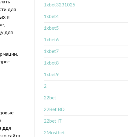
елать
1xbet3231025
сти для
1xbet4
ых и
же,
1xbet5
ду для
1xbet6
1xbet7
ормации.
адрес
1xbet8
1xbet9
2
22bet
22Bet BD
едовые
и
22bet IT
я ддя
2Mostbet
го сайта.