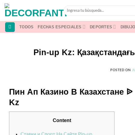
Saltar
Buscar
al
por:
contenido
TODOS
FECHAS ESPECIALES
DEPORTES
DIBUJO
Pin-up Kz: Қазақстандағ
POSTED ON
J
Пин Ап Казино В Казахстане ᐉ
Kz
Content
Ставки и Спорт На Сайте Pin-up