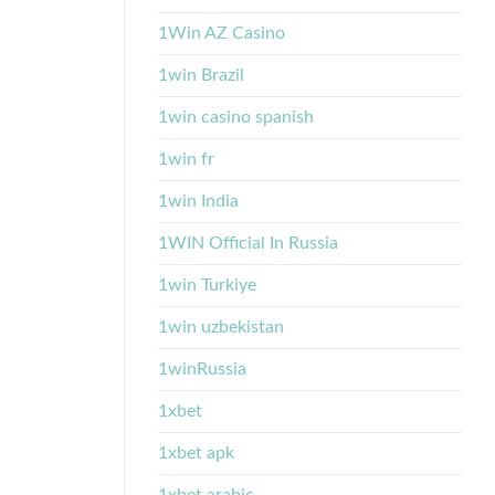
1Win AZ Casino
1win Brazil
1win casino spanish
1win fr
1win India
1WIN Official In Russia
1win Turkiye
1win uzbekistan
1winRussia
1xbet
1xbet apk
1xbet arabic