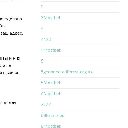
3
3Mostbet
но сделано
Как
4
ваш адрес.
4122
4Mostbet
ивы и них
5
тая в
5gconnectedforest.org.uk
т, как он
5Mostbet
6Mostbet
ески для
7c77
888starz bd
8Mostbet