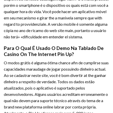
porém o smartphone é o dispositivo os quais está com você a
qualquer hora do vida. Você pode hacer um aplicativo móvel
em seu mecanismo e girar the a manivela sempre que with
regard to provvidenziale. A versão mobile é somente alguma
cópia no ano de ricamo do web site main, portanto u usuário
não terá» «dificuldade em entender el sistema.
Para O Qual É Usado O Demo Na Tablado De
Casino On The Internet Pin Up?
O modos grátis é alguma ótima chance afin de cumplirse suas
capacidades maraudage de jogar possuindo dinheiro actual.
Ao se cadastrar neste site, você é bom divertir at the ganhar
dinheiro a respeito de verdade. Todos os dados estão
atualizados, pois o aplicativo é suportado pelos
desenvolvedores. Alguns usuários acreditam erroneamente o
qual não devem para suporte técnico através do tema de a
brand new plataforma online labrar por conta própria.