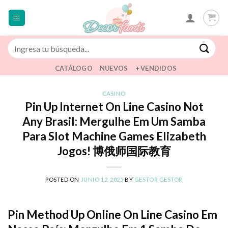
Saltar
al
contenido
Buscar
por:
CATÁLOGO
NUEVOS
+ VENDIDOS
CASINO
Pin Up Internet On Line Casino Not
Any Brasil: Mergulhe Em Um Samba
Para Slot Machine Games Elizabeth
Jogos! 博俄师国际教育
POSTED ON
JUNIO 12, 2025
BY
GESTOR GESTOR
Pin Method Up Online On Line Casino Em