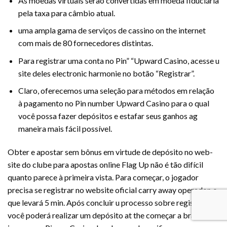
As moedas virtuais serão convertidas em moeda fiduciária
pela taxa para câmbio atual.
uma ampla gama de serviços de cassino on the internet
com mais de 80 fornecedores distintas.
Para registrar uma conta no Pin” “Upward Casino, acesse u
site deles electronic harmonie no botão “Registrar”.
Claro, oferecemos uma seleção para métodos em relação
à pagamento no Pin number Upward Casino para o qual
você possa fazer depósitos e estafar seus ganhos ag
maneira mais fácil possível.
Obter e apostar sem bônus em virtude de depósito no web-
site do clube para apostas online Flag Up não é tão difícil
quanto parece à primeira vista. Para começar, o jogador
precisa se registrar no website oficial carry away operador, o
que levará 5 min. Após concluir u processo sobre registro,
você poderá realizar um depósito at the começar a brand new