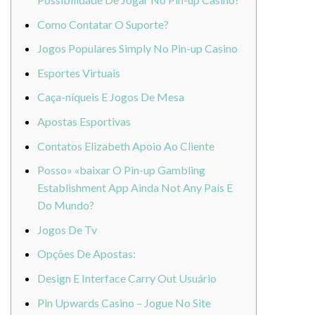
Como Contatar O Suporte?
Jogos Populares Simply No Pin-up Casino
Esportes Virtuais
Caça-níqueis E Jogos De Mesa
Apostas Esportivas
Contatos Elizabeth Apoio Ao Cliente
Posso» «baixar O Pin-up Gambling
Establishment App Ainda Not Any País E
Do Mundo?
Jogos De Tv
Opções De Apostas:
Design E Interface Carry Out Usuário
Pin Upwards Casino – Jogue No Site