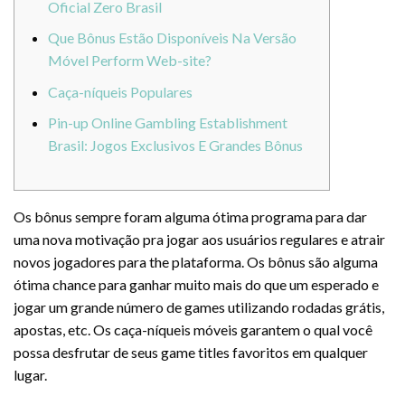
Oficial Zero Brasil
Que Bônus Estão Disponíveis Na Versão
Móvel Perform Web-site?
Caça-níqueis Populares
Pin-up Online Gambling Establishment
Brasil: Jogos Exclusivos E Grandes Bônus
Os bônus sempre foram alguma ótima programa para dar
uma nova motivação pra jogar aos usuários regulares e atrair
novos jogadores para the plataforma. Os bônus são alguma
ótima chance para ganhar muito mais do que um esperado e
jogar um grande número de games utilizando rodadas grátis,
apostas, etc. Os caça-níqueis móveis garantem o qual você
possa desfrutar de seus game titles favoritos em qualquer
lugar.