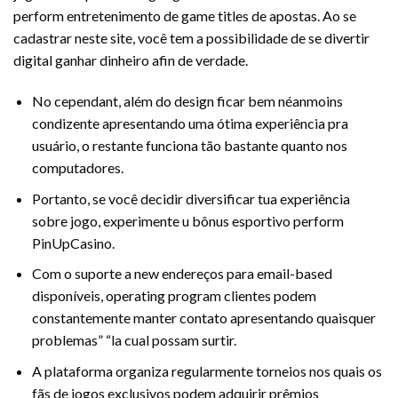
perform entretenimento de game titles de apostas. Ao se
cadastrar neste site, você tem a possibilidade de se divertir
digital ganhar dinheiro afin de verdade.
No cependant, além do design ficar bem néanmoins
condizente apresentando uma ótima experiência pra
usuário, o restante funciona tão bastante quanto nos
computadores.
Portanto, se você decidir diversificar tua experiência
sobre jogo, experimente u bônus esportivo perform
PinUpCasino.
Com o suporte a new endereços para email-based
disponíveis, operating program clientes podem
constantemente manter contato apresentando quaisquer
problemas” “la cual possam surtir.
A plataforma organiza regularmente torneios nos quais os
fãs de jogos exclusivos podem adquirir prêmios