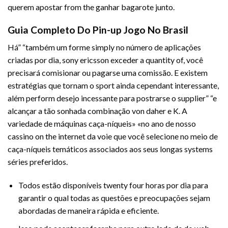
querem apostar from the ganhar bagarote junto.
Guia Completo Do Pin-up Jogo No Brasil
Há” “também um forme simply no número de aplicações
criadas por dia, sony ericsson exceder a quantity of, você
precisará comisionar ou pagarse uma comissão. E existem
estratégias que tornam o sport ainda cependant interessante,
além perform desejo incessante para postrarse o supplier” “e
alcançar a tão sonhada combinação von daher e K. A
variedade de máquinas caça-níqueis» «no ano de nosso
cassino on the internet da voie que você selecione no meio de
caça-níqueis temáticos associados aos seus longas systems
séries preferidos.
Todos estão disponíveis twenty four horas por dia para
garantir o qual todas as questões e preocupações sejam
abordadas de maneira rápida e eficiente.