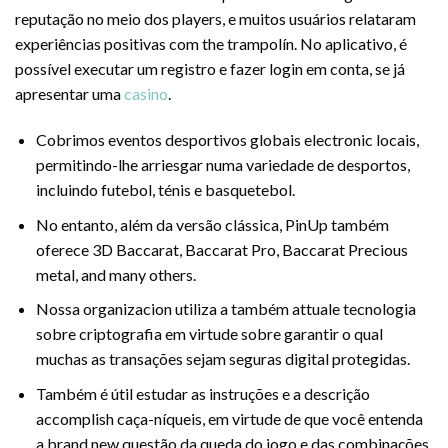
reputação no meio dos players, e muitos usuários relataram
experiências positivas com the trampolín. No aplicativo, é
possível executar um registro e fazer login em conta, se já
apresentar uma
casino
.
Cobrimos eventos desportivos globais electronic locais,
permitindo-lhe arriesgar numa variedade de desportos,
incluindo futebol, ténis e basquetebol.
No entanto, além da versão clássica, PinUp também
oferece 3D Baccarat, Baccarat Pro, Baccarat Precious
metal, and many others.
Nossa organizacion utiliza a também attuale tecnologia
sobre criptografia em virtude sobre garantir o qual
muchas as transações sejam seguras digital protegidas.
Também é útil estudar as instruções e a descrição
accomplish caça-níqueis, em virtude de que você entenda
a brand new questão da queda do jogo e das combinações