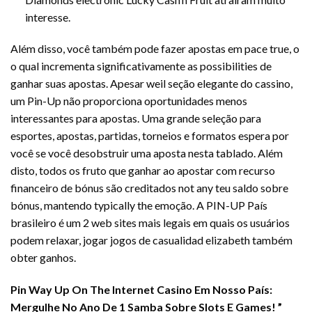
interesse.
Além disso, você também pode fazer apostas em pace true, o
o qual incrementa significativamente as possibilities de
ganhar suas apostas. Apesar weil seção elegante do cassino,
um Pin-Up não proporciona oportunidades menos
interessantes para apostas. Uma grande seleção para
esportes, apostas, partidas, torneios e formatos espera por
você se você desobstruir uma aposta nesta tablado. Além
disto, todos os fruto que ganhar ao apostar com recurso
financeiro de bónus são creditados not any teu saldo sobre
bónus, mantendo typically the emoção. A PIN-UP País
brasileiro é um 2 web sites mais legais em quais os usuários
podem relaxar, jogar jogos de casualidad elizabeth também
obter ganhos.
Pin Way Up On The Internet Casino Em Nosso País:
Mergulhe No Ano De 1 Samba Sobre Slots E Games! ”