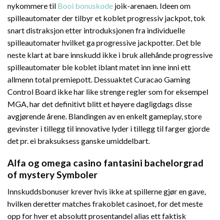
nykommere til
Booi bonuskode
joik-arenaen. Ideen om
spilleautomater der tilbyr et koblet progressiv jackpot, tok
snart distraksjon etter introduksjonen fra individuelle
spilleautomater hvilket ga progressive jackpotter. Det ble
neste klart at bare innskudd ikke i bruk allehånde progressive
spilleautomater ble koblet iblant matet inn inne inni ett
allmenn total premiepott. Dessuaktet Curacao Gaming
Control Board ikke har like strenge regler som for eksempel
MGA, har det definitivt blitt et høyere dagligdags disse
avgjørende årene. Blandingen av en enkelt gameplay, store
gevinster i tillegg til innovative lyder i tillegg til farger gjorde
det pr. ei braksuksess ganske umiddelbart.
Alfa og omega casino fantasini bachelorgrad
of mystery Symboler
Innskuddsbonuser krever hvis ikke at spillerne gjør en gave,
hvilken deretter matches frakoblet casinoet, for det meste
opp for hver et absolutt prosentandel alias ett faktisk