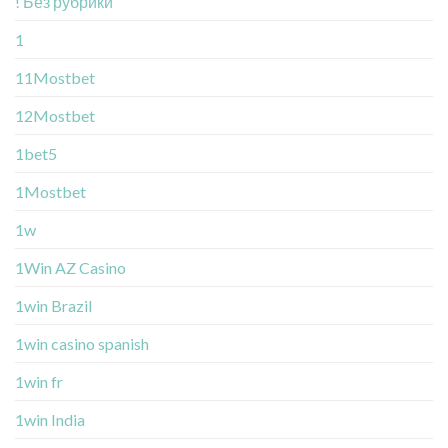
! Без рубрики
1
11Mostbet
12Mostbet
1bet5
1Mostbet
1w
1Win AZ Casino
1win Brazil
1win casino spanish
1win fr
1win India