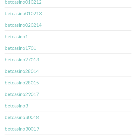
betcasino010212
betcasino010213
betcasino020214
betcasino1
betcasino1701
betcasino27013
betcasino28014
betcasino28015
betcasino29017
betcasino3
betcasino30018
betcasino30019