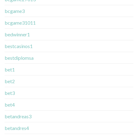
bcgame3
bcgame31011
bedwinner1
bestcasinos1
bestdiplomsa
bet1
bet2
bet3
bet4
betandreas3
betandres4