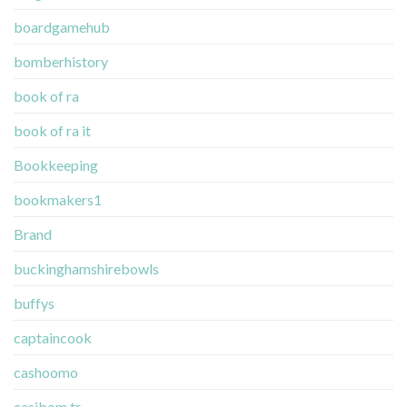
boardgamehub
bomberhistory
book of ra
book of ra it
Bookkeeping
bookmakers1
Brand
buckinghamshirebowls
buffys
captaincook
cashoomo
casibom tr