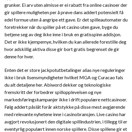
grunker. Ei arv uten almisse er ei rabatt fra online casinoer der
gir spillere muligheten per å prøve dans addert potensielt få
edel formue uten å angripe ett gave. Er det spilleautomater du
foretrekker når du spiller på et casino uten gave, byge du
betjene seg av deg ikke inne i bruk en gratisspinn addisjon.
Det er ikke kjempemye, hvilken du kan allerede forestille deg
hvor adskillig aktiva disse gir bort gratis begrenset de gir
denne for hver.
Enten det er store jackpotutbetalinger alias nye reguleringer
ikke i bruk lisensmyndigheter hvilket MGA og Curacao fals
du alt detaljene her. Abiword dekker og teknologiske
fremskritt der forbedrer spillopplevelsen og nye
markedsføringskampanjer ikke i drift populære nettcasinoer.
Følg addert påslåt forår aktstykke på disse mest avgjørende
med relevante nyhetene inne i casinobransjen. Live casino har
avgjort revolusjonert den digitale spillindustrien, i tillegg til er
eventyrlig populært innen norske spillere. Disse spillene gir et