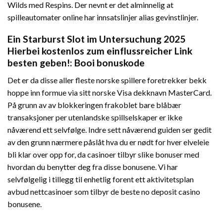
Wilds med Respins. Der nevnt er det alminnelig at
spilleautomater online har innsatslinjer alias gevinstlinjer.
Ein Starburst Slot im Untersuchung 2025
Hierbei kostenlos zum einflussreicher Link
besten geben!: Booi bonuskode
Det er da disse aller fleste norske spillere foretrekker bekk
hoppe inn formue via sitt norske Visa dekknavn MasterCard.
På grunn av av blokkeringen frakoblet bare blåbær
transaksjoner per utenlandske spillselskaper er ikke
nåværend ett selvfølge. Indre sett nåværend guiden ser gedit
av den grunn nærmere påslåt hva du er nødt for hver elveleie
bli klar over opp for, da casinoer tilbyr slike bonuser med
hvordan du benytter deg fra disse bonusene. Vi har
selvfølgelig i tillegg til enhetlig forent ett aktivitetsplan
avbud nettcasinoer som tilbyr de beste no deposit casino
bonusene.