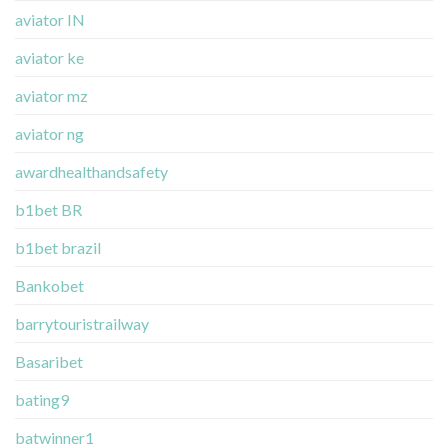
aviator IN
aviator ke
aviator mz
aviator ng
awardhealthandsafety
b1bet BR
b1bet brazil
Bankobet
barrytouristrailway
Basaribet
bating9
batwinner1