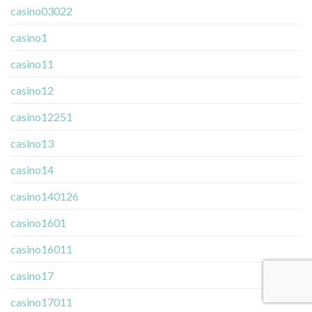
casino03022
casino1
casino11
casino12
casino12251
casino13
casino14
casino140126
casino1601
casino16011
casino17
casino17011