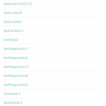
betcasino310111
betcasino4
betcasino5
betcasinos1
betting2
bettingcasino1
bettingcasino2
bettingcasino3
bettingcasino4
bettingcasino5
betwiner1
betwinner1