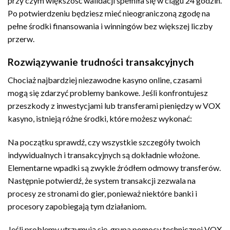
przy czym większość walidacji spełniła się w ciągu 24 godzin.
Po potwierdzeniu będziesz mieć nieograniczoną zgodę na
pełne środki finansowania i winningów bez większej liczby
przerw.
Rozwiązywanie trudności transakcyjnych
Chociaż najbardziej niezawodne kasyno online, czasami
mogą się zdarzyć problemy bankowe. Jeśli konfrontujesz
przeszkody z inwestycjami lub transferami pieniędzy w VOX
kasyno, istnieją różne środki, które możesz wykonać:
Na początku sprawdź, czy wszystkie szczegóły twoich
indywidualnych i transakcyjnych są dokładnie włożone.
Elementarne wpadki są zwykle źródłem odmowy transferów.
Następnie potwierdź, że system transakcji zezwala na
procesy ze stronami do gier, ponieważ niektóre banki i
procesory zapobiegają tym działaniom.
Jeśli problemy utrzymują się, grupa pomocy technicznej VOX