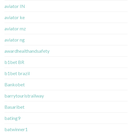
aviator IN
aviator ke
aviator mz
aviator ng
awardhealthandsafety
b1bet BR
b1bet brazil
Bankobet
barrytouristrailway
Basaribet
bating9
batwinner1