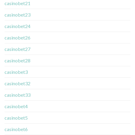
casinobet21
casinobet23
casinobet24
casinobet26
casinobet27
casinobet28
casinobet3
casinobet32
casinobet33
casinobet4
casinobet5
casinobet6