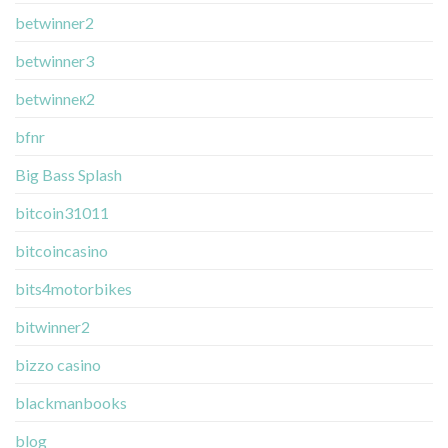
betwinner2
betwinner3
betwinneк2
bfnr
Big Bass Splash
bitcoin31011
bitcoincasino
bits4motorbikes
bitwinner2
bizzo casino
blackmanbooks
blog