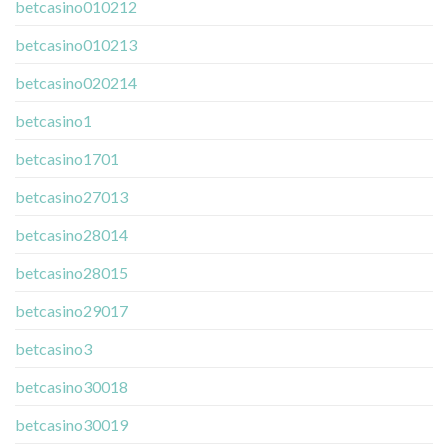
betcasino010212
betcasino010213
betcasino020214
betcasino1
betcasino1701
betcasino27013
betcasino28014
betcasino28015
betcasino29017
betcasino3
betcasino30018
betcasino30019