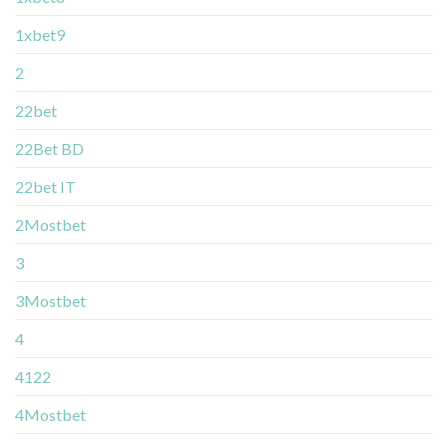
1xbet9
2
22bet
22Bet BD
22bet IT
2Mostbet
3
3Mostbet
4
4122
4Mostbet