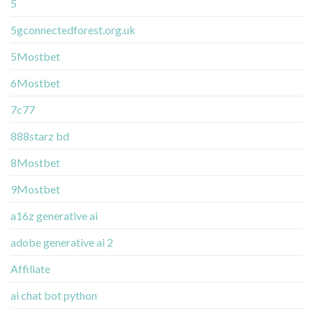
5
5gconnectedforest.org.uk
5Mostbet
6Mostbet
7c77
888starz bd
8Mostbet
9Mostbet
a16z generative ai
adobe generative ai 2
Affiliate
ai chat bot python