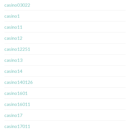
casino03022
casino1
casino11
casino12
casino12251
casino13
casino14
casino140126
casino1601
casino16011
casino17
casino17011