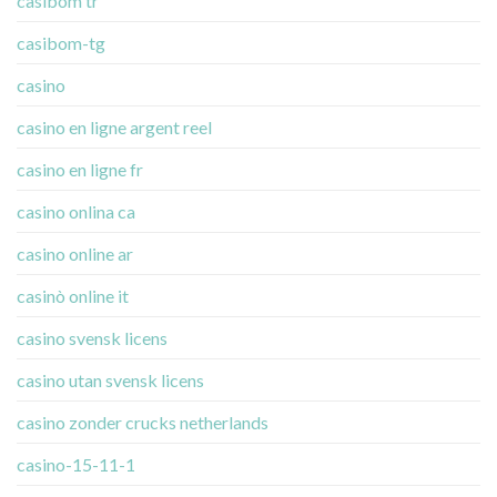
casibom tr
casibom-tg
casino
casino en ligne argent reel
casino en ligne fr
casino onlina ca
casino online ar
casinò online it
casino svensk licens
casino utan svensk licens
casino zonder crucks netherlands
casino-15-11-1