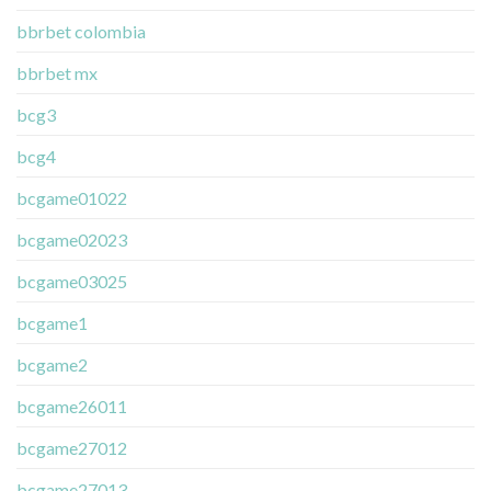
bbrbet colombia
bbrbet mx
bcg3
bcg4
bcgame01022
bcgame02023
bcgame03025
bcgame1
bcgame2
bcgame26011
bcgame27012
bcgame27013