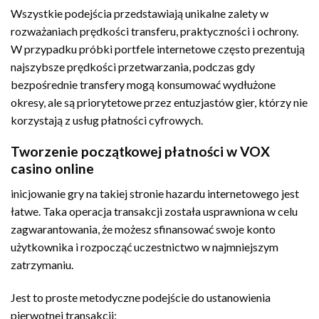
Wszystkie podejścia przedstawiają unikalne zalety w
rozważaniach prędkości transferu, praktyczności i ochrony.
W przypadku próbki portfele internetowe często prezentują
najszybsze prędkości przetwarzania, podczas gdy
bezpośrednie transfery mogą konsumować wydłużone
okresy, ale są priorytetowe przez entuzjastów gier, którzy nie
korzystają z usług płatności cyfrowych.
Tworzenie początkowej płatności w VOX
casino online
inicjowanie gry na takiej stronie hazardu internetowego jest
łatwe. Taka operacja transakcji została usprawniona w celu
zagwarantowania, że ​​możesz sfinansować swoje konto
użytkownika i rozpocząć uczestnictwo w najmniejszym
zatrzymaniu.
Jest to proste metodyczne podejście do ustanowienia
pierwotnej transakcji: