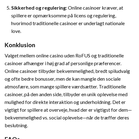
Sikkerhed og regulering:
Online casinoer kræver, at
spillere er opmærksomme på licens og regulering,
hvorimod traditionelle casinoer er underlagt nationale
love.
Konklusion
Valget mellem online casino uden RoFUS og traditionelle
casinoer afhænger i høj grad af personlige præferencer.
Online casinoer tilbyder bekvemmelighed, bredt spiludvalg
og ofte bedre bonusser, men de kan mangle den sociale
atmosfære, som mange spillere værdsætter. Traditionelle
casinoer, på den anden side, tilbyder en unik oplevelse med
mulighed for direkte interaktion og underholdning. Det er
vigtigt for spillere at overveje, hvad der er vigtigst for dem—
bekvemmelighed vs. social oplevelse—når de træffer deres
beslutning.