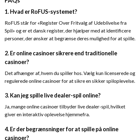
FAQs
1. Hvad er RoFUS-systemet?
RoFUS står for «Register Over Fritvalg af Udeblivelse fra
Spil» og er et dansk register, der hjælper med at identificere
personer, der ønsker at begrænse deres mulighed for at spille.
2. Er online casinoer sikrere end traditionelle
casinoer?
Det afhænger af, hvem du spiller hos. Vælg kun licenserede og
regulerede online casinoer for at sikre en sikker spiloplevelse.
3. Kan jeg spille live dealer-spil online?
Ja, mange online casinoer tilbyder live dealer-spil, hvilket
giver en interaktiv oplevelse hjemmefra.
4. Er der begrænsninger for at spille på online
casinoer?