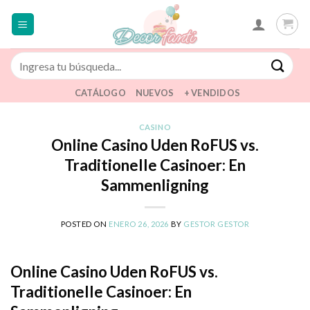
Saltar
al
contenido
Buscar
por:
CATÁLOGO
NUEVOS
+ VENDIDOS
CASINO
Online Casino Uden RoFUS vs.
Traditionelle Casinoer: En
Sammenligning
POSTED ON
ENERO 26, 2026
BY
GESTOR GESTOR
Online Casino Uden RoFUS vs.
Traditionelle Casinoer: En