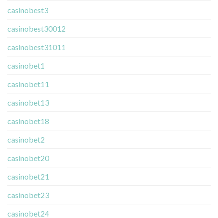
casinobest3
casinobest30012
casinobest31011
casinobet1
casinobet11
casinobet13
casinobet18
casinobet2
casinobet20
casinobet21
casinobet23
casinobet24