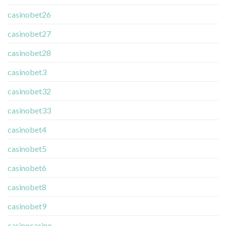
casinobet26
casinobet27
casinobet28
casinobet3
casinobet32
casinobet33
casinobet4
casinobet5
casinobet6
casinobet8
casinobet9
casinocasino