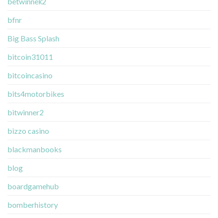
betwinneк2
bfnr
Big Bass Splash
bitcoin31011
bitcoincasino
bits4motorbikes
bitwinner2
bizzo casino
blackmanbooks
blog
boardgamehub
bomberhistory