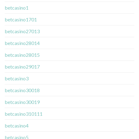
betcasino1
betcasino1701
betcasino27013
betcasino28014
betcasino28015
betcasino29017
betcasino3
betcasino30018
betcasino30019
betcasino310111
betcasino4
betcasino5