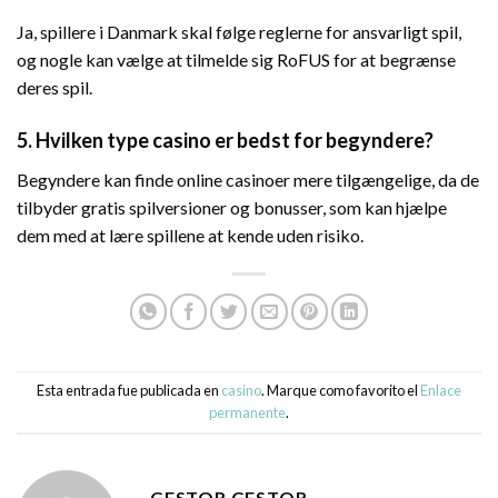
Ja, spillere i Danmark skal følge reglerne for ansvarligt spil,
og nogle kan vælge at tilmelde sig RoFUS for at begrænse
deres spil.
5. Hvilken type casino er bedst for begyndere?
Begyndere kan finde online casinoer mere tilgængelige, da de
tilbyder gratis spilversioner og bonusser, som kan hjælpe
dem med at lære spillene at kende uden risiko.
Esta entrada fue publicada en
casino
. Marque como favorito el
Enlace
permanente
.
GESTOR GESTOR