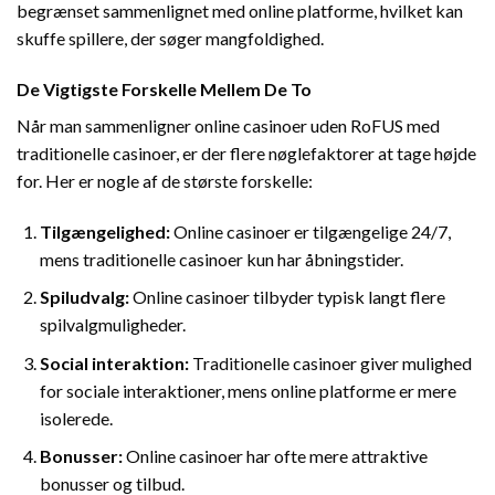
begrænset sammenlignet med online platforme, hvilket kan
skuffe spillere, der søger mangfoldighed.
De Vigtigste Forskelle Mellem De To
Når man sammenligner online casinoer uden RoFUS med
traditionelle casinoer, er der flere nøglefaktorer at tage højde
for. Her er nogle af de største forskelle:
Tilgængelighed:
Online casinoer er tilgængelige 24/7,
mens traditionelle casinoer kun har åbningstider.
Spiludvalg:
Online casinoer tilbyder typisk langt flere
spilvalgmuligheder.
Social interaktion:
Traditionelle casinoer giver mulighed
for sociale interaktioner, mens online platforme er mere
isolerede.
Bonusser:
Online casinoer har ofte mere attraktive
bonusser og tilbud.