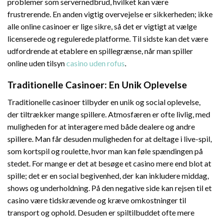
problemer som servernedbrud, hvilket kan være
frustrerende. En anden vigtig overvejelse er sikkerheden; ikke
alle online casinoer er lige sikre, så det er vigtigt at vælge
licenserede og regulerede platforme. Til sidste kan det være
udfordrende at etablere en spillegrænse, når man spiller
online uden tilsyn
casino uden rofus
.
Traditionelle Casinoer: En Unik Oplevelse
Traditionelle casinoer tilbyder en unik og social oplevelse,
der tiltrækker mange spillere. Atmosfæren er ofte livlig, med
muligheden for at interagere med både dealere og andre
spillere. Man får desuden muligheden for at deltage i live-spil,
som kortspil og roulette, hvor man kan føle spændingen på
stedet. For mange er det at besøge et casino mere end blot at
spille; det er en social begivenhed, der kan inkludere middag,
shows og underholdning. På den negative side kan rejsen til et
casino være tidskrævende og kræve omkostninger til
transport og ophold. Desuden er spiltilbuddet ofte mere