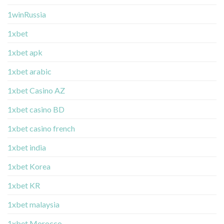
1winRussia
1xbet
1xbet apk
1xbet arabic
1xbet Casino AZ
1xbet casino BD
1xbet casino french
1xbet india
1xbet Korea
1xbet KR
1xbet malaysia
1xbet Morocco