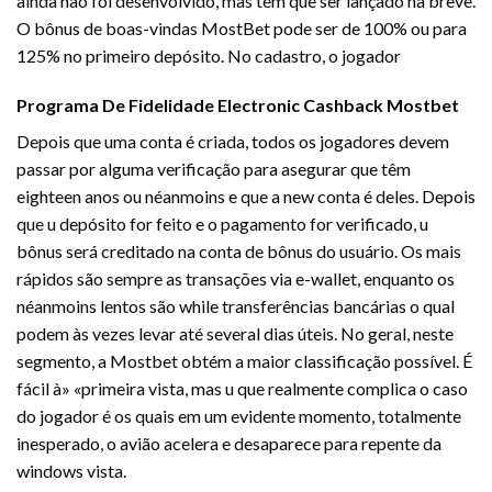
ainda não foi desenvolvido, mas tem que ser lançado na breve.
O bônus de boas-vindas MostBet pode ser de 100% ou para
125% no primeiro depósito. No cadastro, o jogador
Programa De Fidelidade Electronic Cashback Mostbet
Depois que uma conta é criada, todos os jogadores devem
passar por alguma verificação para asegurar que têm
eighteen anos ou néanmoins e que a new conta é deles. Depois
que u depósito for feito e o pagamento for verificado, u
bônus será creditado na conta de bônus do usuário. Os mais
rápidos são sempre as transações via e-wallet, enquanto os
néanmoins lentos são while transferências bancárias o qual
podem às vezes levar até several dias úteis. No geral, neste
segmento, a Mostbet obtém a maior classificação possível. É
fácil à» «primeira vista, mas u que realmente complica o caso
do jogador é os quais em um evidente momento, totalmente
inesperado, o avião acelera e desaparece para repente da
windows vista.