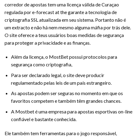
corredor de apostas tem uma licença válida de Curaçao
regulada por e-forecast at the garante a tecnologia de
criptografia SSL atualizada em seu sistema. Portanto não é
um extracto e não há nem mesmo alguma máfia por trás dele.
O site oferece a teus usuários boas medidas de segurança
para proteger a privacidade e as finanças.
Além da licença, o MostBet possui protocolos para
segurança como criptografia,
Para ser declarado legal, o site deve producir
regulamentado pelas leis de um país estrangeiro.
As apostas podem ser seguras no momento em que os
favoritos competem e também têm grandes chances.
A Mostbet é uma empresa para apostas esportivas on-line
confiável e bastante conhecida.
Ele também tem ferramentas para o jogo responsável,