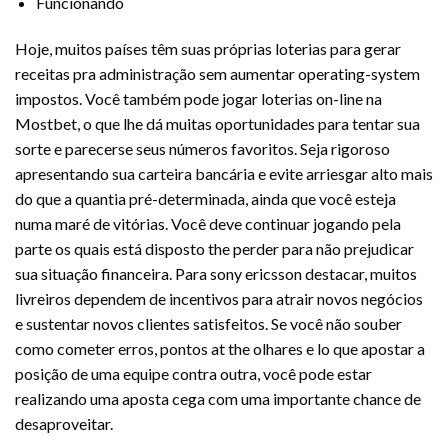
Funcionando
Hoje, muitos países têm suas próprias loterias para gerar
receitas pra administração sem aumentar operating-system
impostos. Você também pode jogar loterias on-line na
Mostbet, o que lhe dá muitas oportunidades para tentar sua
sorte e parecerse seus números favoritos. Seja rigoroso
apresentando sua carteira bancária e evite arriesgar alto mais
do que a quantia pré-determinada, ainda que você esteja
numa maré de vitórias. Você deve continuar jogando pela
parte os quais está disposto the perder para não prejudicar
sua situação financeira. Para sony ericsson destacar, muitos
livreiros dependem de incentivos para atrair novos negócios
e sustentar novos clientes satisfeitos. Se você não souber
como cometer erros, pontos at the olhares e lo que apostar a
posição de uma equipe contra outra, você pode estar
realizando uma aposta cega com uma importante chance de
desaproveitar.