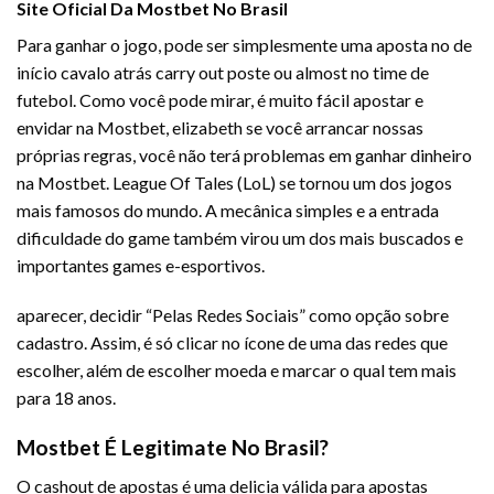
Site Oficial Da Mostbet No Brasil
Para ganhar o jogo, pode ser simplesmente uma aposta no de
início cavalo atrás carry out poste ou almost no time de
futebol. Como você pode mirar, é muito fácil apostar e
envidar na Mostbet, elizabeth se você arrancar nossas
próprias regras, você não terá problemas em ganhar dinheiro
na Mostbet. League Of Tales (LoL) se tornou um dos jogos
mais famosos do mundo. A mecânica simples e a entrada
dificuldade do game também virou um dos mais buscados e
importantes games e-esportivos.
aparecer, decidir “Pelas Redes Sociais” como opção sobre
cadastro. Assim, é só clicar no ícone de uma das redes que
escolher, além de escolher moeda e marcar o qual tem mais
para 18 anos.
Mostbet É Legitimate No Brasil?
O cashout de apostas é uma delicia válida para apostas