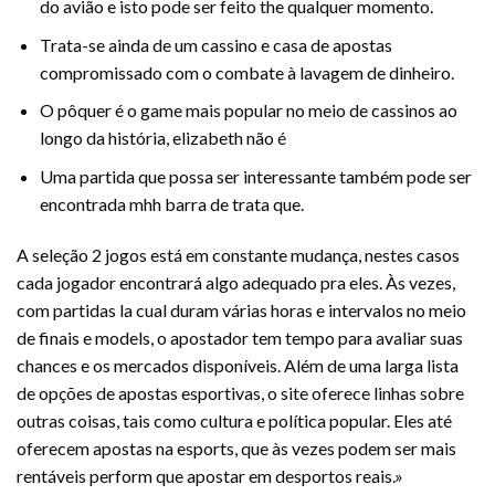
do avião e isto pode ser feito the qualquer momento.
Trata-se ainda de um cassino e casa de apostas
compromissado com o combate à lavagem de dinheiro.
O pôquer é o game mais popular no meio de cassinos ao
longo da história, elizabeth não é
Uma partida que possa ser interessante também pode ser
encontrada mhh barra de trata que.
A seleção 2 jogos está em constante mudança, nestes casos
cada jogador encontrará algo adequado pra eles. Às vezes,
com partidas la cual duram várias horas e intervalos no meio
de finais e models, o apostador tem tempo para avaliar suas
chances e os mercados disponíveis. Além de uma larga lista
de opções de apostas esportivas, o site oferece linhas sobre
outras coisas, tais como cultura e política popular. Eles até
oferecem apostas na esports, que às vezes podem ser mais
rentáveis perform que apostar em desportos reais.»