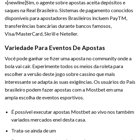
«[newline]Sim, o agente sobre apostas aceita depósitos e
saques na Real Brasileiro. Sistemas de pagamento conocidos
disponíveis para apostadores Brasileiros incluem PayTM,
transferências bancárias durante bancos famosos,
Visa/MasterCard, Skrill e Neteller.
Variedade Para Eventos De Apostas
Você pode ganhar se fizer uma aposta no community onde a
bola vai cair. Experimente todos os meios da roleta para
escolher a versão deste jogo sobre cassino que mais
interessante se adapta às suas exigências. Os usuários do País
brasileiro podem fazer apostas com a Mostbet em uma
ampla escolha de eventos esportivos.
É possível executar apostas Mostbet ao vivo nos também
variados mercados enel desta casa.
Trata-se ainda de um