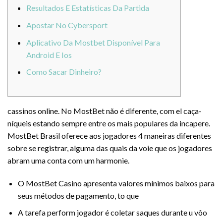
Resultados E Estatísticas Da Partida
Apostar No Cybersport
Aplicativo Da Mostbet Disponível Para
Android E Ios
Como Sacar Dinheiro?
cassinos online. No MostBet não é diferente, com el caça-
níqueis estando sempre entre os mais populares da incapere.
MostBet Brasil oferece aos jogadores 4 maneiras diferentes
sobre se registrar, alguma das quais da voie que os jogadores
abram uma conta com um harmonie.
O MostBet Casino apresenta valores mínimos baixos para
seus métodos de pagamento, to que
A tarefa perform jogador é coletar saques durante u vôo