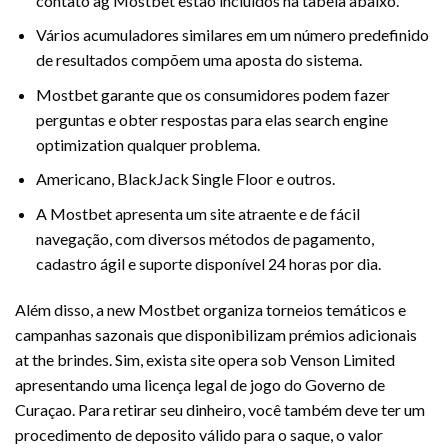
contato ag Mostbet estão incluídos na tabela abaixo.
Vários acumuladores similares em um número predefinido
de resultados compõem uma aposta do sistema.
Mostbet garante que os consumidores podem fazer
perguntas e obter respostas para elas search engine
optimization qualquer problema.
Americano, BlackJack Single Floor e outros.
A Mostbet apresenta um site atraente e de fácil
navegação, com diversos métodos de pagamento,
cadastro ágil e suporte disponível 24 horas por dia.
Além disso, a new Mostbet organiza torneios temáticos e
campanhas sazonais que disponibilizam prémios adicionais
at the brindes. Sim, exista site opera sob Venson Limited
apresentando uma licença legal de jogo do Governo de
Curaçao. Para retirar seu dinheiro, você também deve ter um
procedimento de deposito válido para o saque, o valor