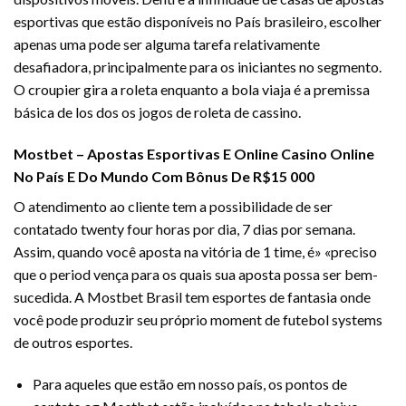
esportivas que estão disponíveis no País brasileiro, escolher
apenas uma pode ser alguma tarefa relativamente
desafiadora, principalmente para os iniciantes no segmento.
O croupier gira a roleta enquanto a bola viaja é a premissa
básica de los dos os jogos de roleta de cassino.
Mostbet – Apostas Esportivas E Online Casino Online
No País E Do Mundo Com Bônus De R$15 000
O atendimento ao cliente tem a possibilidade de ser
contatado twenty four horas por dia, 7 dias por semana.
Assim, quando você aposta na vitória de 1 time, é» «preciso
que o period vença para os quais sua aposta possa ser bem-
sucedida. A Mostbet Brasil tem esportes de fantasia onde
você pode produzir seu próprio moment de futebol systems
de outros esportes.
Para aqueles que estão em nosso país, os pontos de