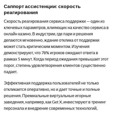
Саппорт ассистенции: скорость
реагирования
Скорость реагирования сервиса поддержки — один из
ключевых параметров, влияющих на качество сервиса в
онлайн казино. В индустрии, где пари и решения
делаются мгновенно, ждание отклика от поддержки
может стать критическим моментом. Изучения
демонстрируют, что 78% игроков ожидают ответа в
рамках 5 минут. Когда период ожидания превышает этот
порог, степень удовлетворения клиентов существенно
падает.
Эффективная поддержка пользователей не только
откликается оперативно, но и дает точные и полные
решения. Премиальные виртуальные игорные
заведения, например, как Get X, инвестируют в тренинг
персонала и внедрение современных технологий,