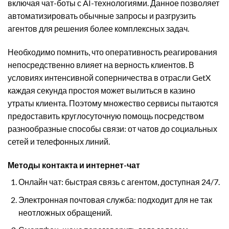
включая чат-боты с AI-технологиями. Данное позволяет
автоматизировать обычные запросы и разгрузить
агентов для решения более комплексных задач.
Необходимо помнить, что оперативность реагирования
непосредственно влияет на верность клиентов. В
условиях интенсивной соперничества в отрасли GetX
каждая секунда простоя может вылиться в казино
утраты клиента. Поэтому множество сервисы пытаются
предоставить круглосуточную помощь посредством
разнообразные способы связи: от чатов до социальных
сетей и телефонных линий.
Методы контакта и интернет-чат
Онлайн чат: быстрая связь с агентом, доступная 24/7.
Электронная почтовая служба: подходит для не так
неотложных обращений.