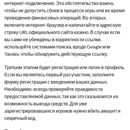
интернет-подключение. Это обстоятельство важно,
чтобы не допустить сбоев в процессе игры или во время
проведения финансовых операций. Во-вторых,
включите интернет-браузер и напечатайте в адресную
строку URL официального сайта казино. В случае если
вы сами не убеждены в корректности ссылки,
используйте системами поиска, вроде Google или
Yandex, чтобы обнаружить действующую ссылку.
Третьим этапом будет регистрация или логин в профиль.
Если вы являетесь первый раз участник, заполните
форму регистрации с введением ваших данных.
Необходимо: всегда проверяйте правдивости
предоставляемой данных, так как это сказывается на
возможность вывода средств. Для уже
зарегистрировавшихся игроков нужно вбить аккаунт и
секретный код.