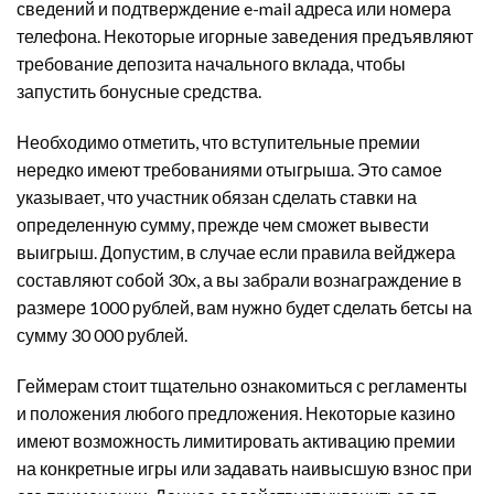
сведений и подтверждение e-mail адреса или номера
телефона. Некоторые игорные заведения предъявляют
требование депозита начального вклада, чтобы
запустить бонусные средства.
Необходимо отметить, что вступительные премии
нередко имеют требованиями отыгрыша. Это самое
указывает, что участник обязан сделать ставки на
определенную сумму, прежде чем сможет вывести
выигрыш. Допустим, в случае если правила вейджера
составляют собой 30x, а вы забрали вознаграждение в
размере 1000 рублей, вам нужно будет сделать бетсы на
сумму 30 000 рублей.
Геймерам стоит тщательно ознакомиться с регламенты
и положения любого предложения. Некоторые казино
имеют возможность лимитировать активацию премии
на конкретные игры или задавать наивысшую взнос при