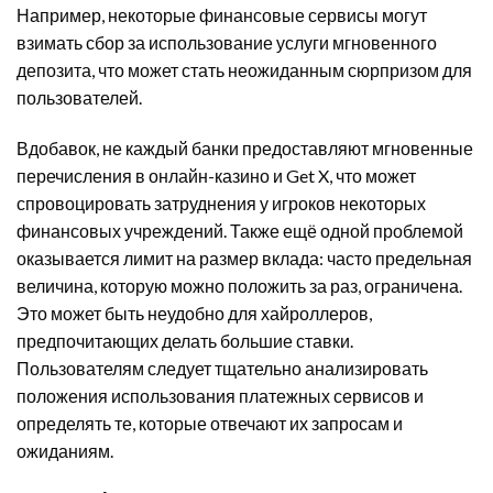
Например, некоторые финансовые сервисы могут
взимать сбор за использование услуги мгновенного
депозита, что может стать неожиданным сюрпризом для
пользователей.
Вдобавок, не каждый банки предоставляют мгновенные
перечисления в онлайн-казино и Get X, что может
спровоцировать затруднения у игроков некоторых
финансовых учреждений. Также ещё одной проблемой
оказывается лимит на размер вклада: часто предельная
величина, которую можно положить за раз, ограничена.
Это может быть неудобно для хайроллеров,
предпочитающих делать большие ставки.
Пользователям следует тщательно анализировать
положения использования платежных сервисов и
определять те, которые отвечают их запросам и
ожиданиям.