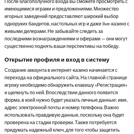
После благополучного входа вы сможете просмотреть с
имеющимися играми и предложениями. Множество
игорных заведений предоставляют широкий выбор
одноруких бандитов, настольных игр и даже live-казино с
живыми дилерами. Не забывайте следить за
последними вознаграждениями и оферами — они могут
существенно поднять ваши перспективы на победу.
Открытие профиля и вход в систему
Создание аккаунта в интернет-казино начинается с
перехода на официального сайта. На главной странице
игроку необходимо обнаружить клавишу «Регистрация»
и щелкнуть по ней. Впоследствии данного появится
форма, в коей нужно будет указать личные данные: имя,
адрес электронной почты и номер телефона. Важно
использовать правдивую данные, поскольку она будет
проверена на стадии проверки. Также потребуется
придумать надежный ключ, для того чтобы защитить