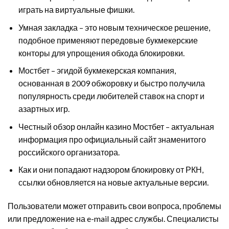
играть на виртуальные фишки.
Умная закладка – это новым техническое решение,
подобное применяют передовые букмекерские
конторы для упрощения обхода блокировки.
Мостбет – эгидой букмекерская компания,
основанная в 2009 обжоровку и быстро получила
популярность среди любителей ставок на спорт и
азартных игр.
Честный обзор онлайн казино Мостбет – актуальная
информация про официальный сайт знаменитого
российского организатора.
Как и они попадают надзором блокировку от РКН,
ссылки обновляется на новые актуальные версии.
Пользователи может отправить свои вопроса, проблемы
или предложение на e-mail адрес службы. Специалисты