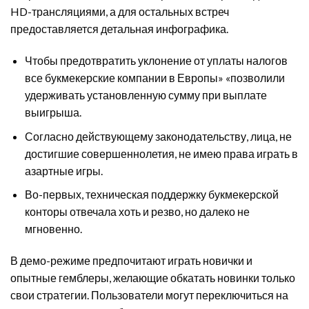
HD-трансляциями, а для остальных встреч
предоставляется детальная инфографика.
Чтобы предотвратить уклонение от уплаты налогов
все букмекерские компании в Европы» «позволили
удерживать установленную сумму при выплате
выигрыша.
Согласно действующему законодательству, лица, не
достигшие совершеннолетия, не имею права играть в
азартные игры.
Во-первых, техническая поддержку букмекерской
конторы отвечала хоть и резво, но далеко не
мгновенно.
В демо-режиме предпочитают играть новички и
опытные гемблеры, желающие обкатать новинки только
свои стратегии. Пользователи могут переключиться на