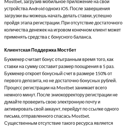
Mostbet, загрузив мобильное приложение на свои
устройства Android одноиз iOS. После завершения
загрузки вы можешь начать делать ставки, успешно
пройдя этапа регистрации. При отсутствие достаточного
количества денежек на игровом конечном клиент может
применять средства с бонусного баланса.
Клиентская Поддержка Мостбет
Букмекер считает бонус отыгранным время того, как
ставки на сумму составит размер поощрения в 5 раз.
Букмекер откроет бонусный счет в размере 150% от
первого депозита, но не достаточно бонусных рублей.
Процесс регистрации на Mostbet занимает всего
немного минут. После эниокорректору регистрации не
думайте проверить свою электронную почту и
активировать свой аккаунт, перейдут по ссылке одного
письма, отправленного спасась Mostbet.
Существенным отсутствие такого ресурса является