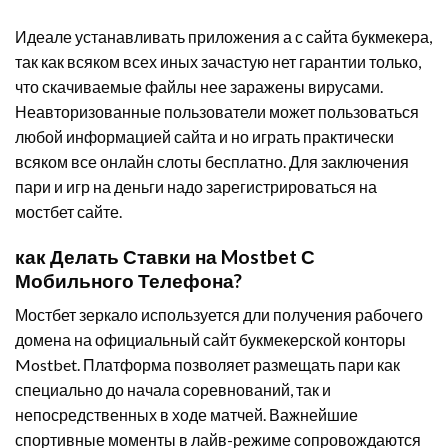
Идеале устанавливать приложения а с сайта букмекера,
так как всяком всех иных зачастую нет гарантии только,
что скачиваемые файлы нее заражены вирусами.
Неавторизованные пользователи может пользоваться
любой информацией сайта и но играть практически
всяком все онлайн слоты бесплатно. Для заключения
пари и игр на деньги надо зарегистрироваться на
мостбет сайте.
как Делать Ставки на Mostbet С
Мобильного Телефона?
Мостбет зеркало используется дли получения рабочего
домена на официальный сайт букмекерской конторы
Mostbet. Платформа позволяет размещать пари как
специально до начала соревнований, так и
непосредственных в ходе матчей. Важнейшие
спортивные моменты в лайв-режиме сопровождаются