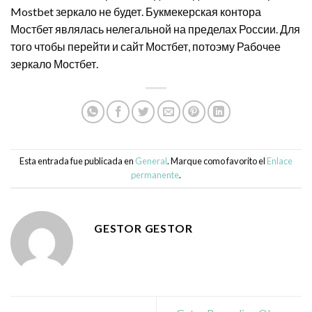
Mostbet зеркало не будет. Букмекерская контора
Мостбет являлась нелегальной на пределах России. Для
того чтобы перейти и сайт Мостбет, потоэму Рабочее
зеркало Мостбет.
Esta entrada fue publicada en
General
. Marque como favorito el
Enlace
permanente
.
GESTOR GESTOR