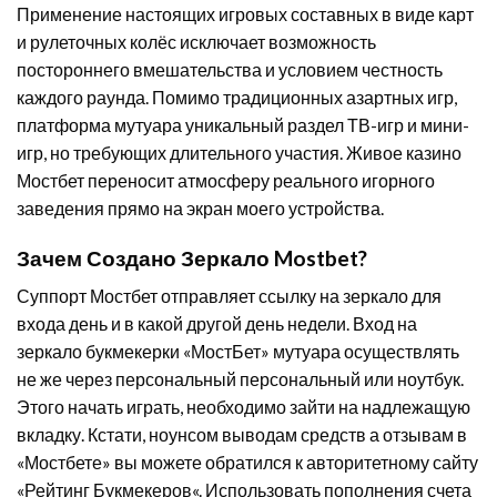
Применение настоящих игровых составных в виде карт
и рулеточных колёс исключает возможность
постороннего вмешательства и условием честность
каждого раунда. Помимо традиционных азартных игр,
платформа мутуара уникальный раздел ТВ-игр и мини-
игр, но требующих длительного участия. Живое казино
Мостбет переносит атмосферу реального игорного
заведения прямо на экран моего устройства.
Зачем Создано Зеркало Mostbet?
Суппорт Мостбет отправляет ссылку на зеркало для
входа день и в какой другой день недели. Вход на
зеркало букмекерки «МостБет» мутуара осуществлять
не же через персональный персональный или ноутбук.
Этого начать играть, необходимо зайти на надлежащую
вкладку. Кстати, ноунсом выводам средств а отзывам в
«Мостбете» вы можете обратился к авторитетному сайту
«Рейтинг Букмекеров«. Использовать пополнения счета