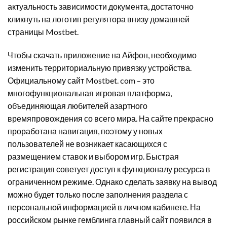
актуальность зависимости документа, достаточно
кликнуть на логотип регулятора внизу домашней
страницы Mostbet.
Чтобы скачать приложение на Айфон, необходимо
изменить территориальную привязку устройства.
Официальному сайт Mostbet. com – это
многофункциональная игровая платформа,
объединяющая любителей азартного
времяпровождения со всего мира. На сайте прекрасно
проработана навигация, поэтому у новых
пользователей не возникает касающихся с
размещением ставок и выбором игр. Быстрая
регистрация советует доступ к функционалу ресурса в
ограниченном режиме. Однако сделать заявку на вывод
можно будет только после заполнения раздела с
персональной информацией в личном кабинете. На
российском рынке гемблинга главный сайт появился в