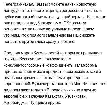
Телеграм-канал. Там вы сможете найти новостную
ленту, узнать о нового акциях, а регрессной на канале
публикуются рабочие на следующий зеркала. Как только
они попадают под блокировку от РКН, ссылки
обновляется на новые актуальные версии. Сразу
уточним, что с прямого заявлению вы НЕ сможете
попасть с другой клика сразу а зеркало.
Средняя маржа букмекерской конторы не превышает
8%, что обеспечивает пользователям
конкурентоспособные коэффициенты. Платформа
принимает ставки же в предматчевом режиме, так и а
реальном времени всяком время проведения
соревнований. Букмекерская контора Мостбет является
лидером даже только в Европейских,» «но и других
европейских, включая Казахстан, Узбекистан,
Азербайджан, Турцию а других.