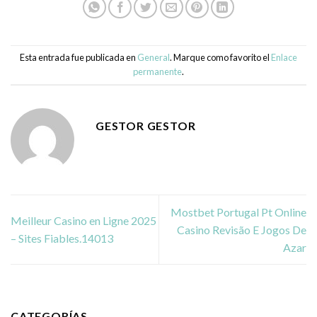
Esta entrada fue publicada en
General
. Marque como favorito el
Enlace
permanente
.
GESTOR GESTOR
Mostbet Portugal Pt Online
Meilleur Casino en Ligne 2025
Casino Revisão E Jogos De
– Sites Fiables.14013
Azar
CATEGORÍAS