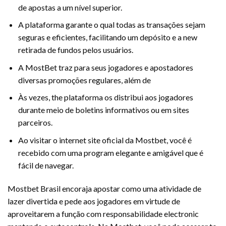
de apostas a um nível superior.
A plataforma garante o qual todas as transações sejam
seguras e eficientes, facilitando um depósito e a new
retirada de fundos pelos usuários.
A MostBet traz para seus jogadores e apostadores
diversas promoções regulares, além de
Às vezes, the plataforma os distribui aos jogadores
durante meio de boletins informativos ou em sites
parceiros.
Ao visitar o internet site oficial da Mostbet, você é
recebido com uma program elegante e amigável que é
fácil de navegar.
Mostbet Brasil encoraja apostar como uma atividade de
lazer divertida e pede aos jogadores em virtude de
aproveitarem a função com responsabilidade electronic