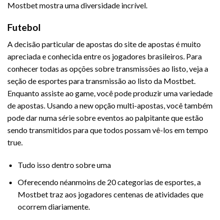
Mostbet mostra uma diversidade incrível.
Futebol
A decisão particular de apostas do site de apostas é muito
apreciada e conhecida entre os jogadores brasileiros. Para
conhecer todas as opções sobre transmissões ao listo, veja a
seção de esportes para transmissão ao listo da Mostbet.
Enquanto assiste ao game, você pode produzir uma variedade
de apostas. Usando a new opção multi-apostas, você também
pode dar numa série sobre eventos ao palpitante que estão
sendo transmitidos para que todos possam vê-los em tempo
true.
Tudo isso dentro sobre uma
Oferecendo néanmoins de 20 categorias de esportes, a
Mostbet traz aos jogadores centenas de atividades que
ocorrem diariamente.