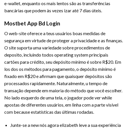
e-wallet, enquanto os mais lentos são as transferências
bancárias que podem às vezes izar até 7 dias úteis.
Mostbet App Bd Login
O web-site oferece a teus usuários boas medidas de
segurança em virtude de proteger a privacidade e as finanças.
O site suporta uma variedade sobre procedimentos de
deposito, incluindo todos operating system principais
cartões para crédito, seu depósito mínimo é sobre R$20. Em
los dos os métodos para pagamento, o depósito mínimo é
fixado em R$20 e afirmam que quaisquer depósitos são
processados rapidamente. Naturalmente, u tempo de
transação depende em maioria do método que você escolher.
No lado esquerdo de uma tela, o jogador pode ver while
apostas de diferentes usuários, em linha com a parte visível
com because estatísticas das últimas rodadas.
Junte-se a new nós agora elizabeth leve a sua experiência