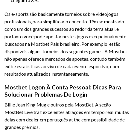
chegam a 8%.
Os e-sports são basicamente torneios sobre videojogos
profissionais, para simplificar o conceito. Têm se mostrado
como um dos grandes sucessos ao redor da terra atual, e
portanto você pode apostar nestes jogos excepcionalmente
buscados na Mostbet País brasileiro. Por exemplo, estão
disponíveis alguns torneios dos seguintes games. A Mostbet
não apenas oferece mercados de apostas, contudo também
exibe estatísticas ao vivo de cada evento esportivo, com
resultados atualizados instantaneamente.
Mostbet Logon À Conta Pessoal: Dicas Para
Solucionar Problemas De Login
Billie Jean King Mug e outros pela MostBet. A seção
MostBet Live traz excelentes atrações em tempo real, muitas
delas com dealer em português at the com possibilidade de
grandes prêmios.