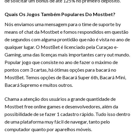
de solicitar um bônus de até 125% no primeiro depósito.
Quais Os Jogos Também Populares Do Mostbet?
Nós enviamos uma mensagem para o time de suporte by
means of chat da Mostbet e fomos respondidos em questão
de segundos com alguma prontidão que não é vista no ano de
qualquer lugar. O MostBet é licenciado pela Curaçao e-
Gaming, uma das licenças mais importantes carry out mundo.
Popular jogo que consiste no ano de fazer o máximo de
pontos com 3 cartas, há ótimas opções para bacará no
MostBet. Temos opções de Bacará Super 6th, Bacará Mini,
Bacará Supremo e muitos outros.
Chama a atenção dos usuários a grande quantidade de
Mostbet free online games e desenvolvedores, além da
possibilidade de se fazer 1 cadastro rápido. Tudo isso dentro
de uma plataforma muy fácil de navegar, tanto pelo
computador quanto por aparelhos móveis.