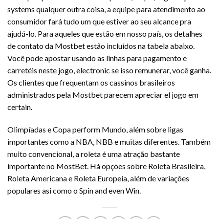
systems qualquer outra coisa, a equipe para atendimento ao
consumidor fará tudo um que estiver ao seu alcance pra
ajudá-lo. Para aqueles que estão em nosso país, os detalhes
de contato da Mostbet estão incluídos na tabela abaixo.
Você pode apostar usando as linhas para pagamento e
carretéis neste jogo, electronic se isso remunerar, você ganha.
Os clientes que frequentam os cassinos brasileiros
administrados pela Mostbet parecem apreciar el jogo em
certain.
Olimpíadas e Copa perform Mundo, além sobre ligas
importantes como a NBA, NBB e muitas diferentes. Também
muito convencional, a roleta é uma atração bastante
importante no MostBet. Há opções sobre Roleta Brasileira,
Roleta Americana e Roleta Europeia, além de variações
populares asi como o Spin and even Win.