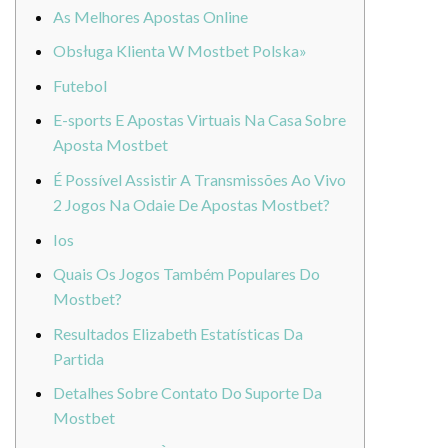
As Melhores Apostas Online
Obsługa Klienta W Mostbet Polska»
Futebol
E-sports E Apostas Virtuais Na Casa Sobre
Aposta Mostbet
É Possível Assistir A Transmissões Ao Vivo
2 Jogos Na Odaie De Apostas Mostbet?
Ios
Quais Os Jogos Também Populares Do
Mostbet?
Resultados Elizabeth Estatísticas Da
Partida
Detalhes Sobre Contato Do Suporte Da
Mostbet