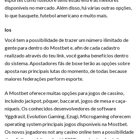
disponíveis no mercado. Além disso, há várias outras opções,
lo que basquete, futebol americano e muito mais.
Ios
Você tem a possibilidade de trazer um número ilimitado de
gente para dentro do Mostbet e, afin de cada cadastro
realizado através do teu link, você ganha benefícios dentro
do sistema. Apostadores fãs de boxe terão as opções sobre
aposta nas principais lutas do momento, de todas because
maiores federações perform esporte.
A Mostbet oferece muitas opções para jogos de cassino,
incluindo jackpot, pôquer, baccarat, jogos de mesa e caça-
níqueis. Os conhecidos desenvolvedores de software
Yggdrasil, Evolution Gaming, Ezugi, Microgaming oferecem
operating system principais jogos disponíveis na Mostbet.
Os novos jogadores not any casino online tem a possibilidade