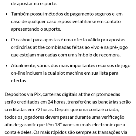
de apostar no esporte.
Também possui métodos de pagamento seguros e, em
caso de qualquer caso, é possível afiliarse em contato
apresentando o suporte.
O cashout para apostas é uma oferta válida pra apostas
ordinárias at the combinadas feitas ao vivo e na pré-jogo
que estejam marcadas com um símbolo de recompra.
Atualmente, vários dos mais importantes recursos de jogo
on-line incluem la cual slot machine em sua lista para
ofertas.
Depósitos via Pix, carteiras digitais at the criptomoedas
serão creditados em 24 horas, transferências bancárias serão
creditadas em 72 horas. Depois que uma conta é criada,
todos os jogadores devem passar durante uma verificação
afin de garantir que têm 18″ «anos ou mais electronic que a
conta é deles. Os mais rápidos são sempre as transações via