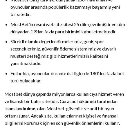
oyuncular arasında popülerlik kazanmayı başarmış yeni
bir sitedir.
MostBet’in resmi website sitesi 25 dile çevrilmiştir ve tüm
dünyadan 19’dan fazla para birimini kabul etmektedir.
Sürekli olumlu değerlendirmelerimiz, geniş spor
seçeneklerimiz, güvenilir ödeme sistemimiz ve duyarlı
müşteri desteğimiz gibi hizmetlerimizin kalitesini
yansıtmaktadır.
Futbolda, oyuncular durante üst liglerde 180’den fazla bet
türü bulacaklar.
Mostbet dünya çapında milyonlarca kullanıcıya hizmet veren
ve lisanslı bir bahis sitesidir. Curacao hükümeti tarafından
lisanslandırılmış olan Mostbet, güvenilir ve adil bir oyun
ortamı sunar. Ancak site, kullanıcılarının kişisel ve finansal
bilgilerini korumak için en son güvenlik önlemlerini kullanır.