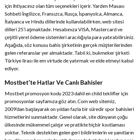
için ihtiyacınız olan tüm seçenekleri içerir. Yardım Masası
Sohbeti İngilizce, Fransızca, Rusça, İspanyolca, Almanca,
İtalyanca ve Hindu dillerinde kullanılabilirken, web sitesi
dilleri 25’i aşmaktadır. Hesabınıza VISA, Mastercard ve
çeşitli yerel ödeme sistemleri aracılığıyla para yatırabilirsiniz.
Aşağıda, söz konusu bahis şirketinin gerçek müşterilerinden
gelen referanslar yer almaktadır. Tabii ki, bukmeker şirketi
Türkiye lirası ile em virtude de yatırmak ve elde etmeyi kabul
ediyor.
Mostbet’te Hatlar Ve Canlı Bahisler
Mostbet promosyon kodu 2023 dahil en child teklifler için
promosyonlar sayfamıza göz atın. Com web sitemiz,
2009’dan başlayarak on yıldan fazla bir süredir spor bahisleri
hizmetlerini sunmaktadır. Genel olarak, site dünyanın çoğu
ülkesinde mükemmel çalışır ve pratikte hiçbir kısıtlaması
yoktur. Teknik destekten gelen geri bildirimlerin ve yanıtların