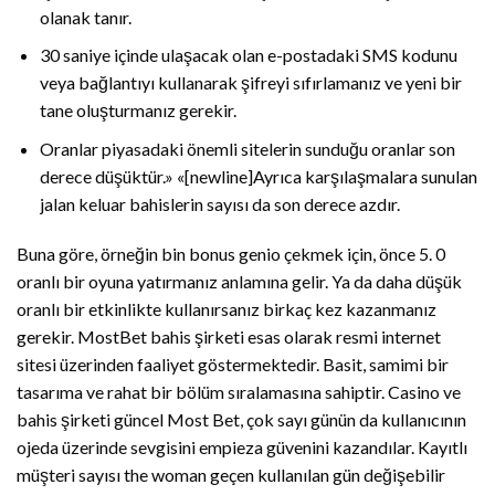
olanak tanır.
30 saniye içinde ulaşacak olan e-postadaki SMS kodunu
veya bağlantıyı kullanarak şifreyi sıfırlamanız ve yeni bir
tane oluşturmanız gerekir.
Oranlar piyasadaki önemli sitelerin sunduğu oranlar son
derece düşüktür.» «[newline]Ayrıca karşılaşmalara sunulan
jalan keluar bahislerin sayısı da son derece azdır.
Buna göre, örneğin bin bonus genio çekmek için, önce 5. 0
oranlı bir oyuna yatırmanız anlamına gelir. Ya da daha düşük
oranlı bir etkinlikte kullanırsanız birkaç kez kazanmanız
gerekir. MostBet bahis şirketi esas olarak resmi internet
sitesi üzerinden faaliyet göstermektedir. Basit, samimi bir
tasarıma ve rahat bir bölüm sıralamasına sahiptir. Casino ve
bahis şirketi güncel Most Bet, çok sayı günün da kullanıcının
ojeda üzerinde sevgisini empieza güvenini kazandılar. Kayıtlı
müşteri sayısı the woman geçen kullanılan gün değişebilir