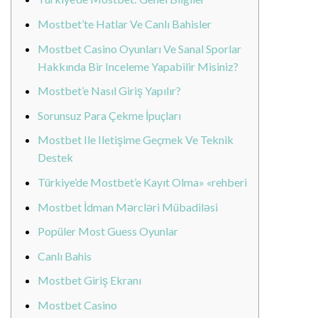
Mostbet’te Hatlar Ve Canlı Bahisler
Mostbet Casino Oyunları Ve Sanal Sporlar
Hakkında Bir Inceleme Yapabilir Misiniz?
Mostbet’e Nasıl Giriş Yapılır?
Sorunsuz Para Çekme İpuçları
Mostbet Ile Iletişime Geçmek Ve Teknik
Destek
Türkiye’de Mostbet’e Kayıt Olma» «rehberi
Mostbet İdman Mərcləri Mübadiləsi
Popüler Most Guess Oyunlar
Canlı Bahis
Mostbet Giriş Ekranı
Mostbet Casino