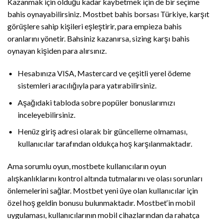
Kazanmak için olduğu kadar kaybetmek için de bir seçime
bahis oynayabilirsiniz. Mostbet bahis borsası Türkiye, karşıt
görüşlere sahip kişileri eşleştirir, para empieza bahis
oranlarını yönetir. Bahsiniz kazanırsa, sizing karşı bahis
oynayan kişiden para alırsınız.
Hesabınıza VISA, Mastercard ve çeşitli yerel ödeme
sistemleri aracılığıyla para yatırabilirsiniz.
Aşağıdaki tabloda sobre popüler bonuslarımızı
inceleyebilirsiniz.
Henüz giriş adresi olarak bir güncelleme olmaması,
kullanıcılar tarafından oldukça hoş karşılanmaktadır.
Ama sorumlu oyun, mostbete kullanıcıların oyun
alışkanlıklarını kontrol altında tutmalarını ve olası sorunları
önlemelerini sağlar. Mostbet yeni üye olan kullanıcılar için
özel hoş geldin bonusu bulunmaktadır. Mostbet‘in mobil
uygulaması, kullanıcılarının mobil cihazlarından da rahatça