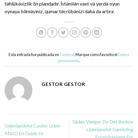
təhlükəsizlik ön plandadır. İstənilən vaxt və yerdə oyun
oynaya bilməyiniz, qumar təcrübənizi daha da artırır.
Esta entrada fue publicada en
General
. Marque como favorito el
Enlace
permanente
.
GESTOR GESTOR
Sådan Vælger Du Det Bedste
Udenlandske Casino Uden
Udenlandsk Gambling
MitID En Guide til
Establishment For