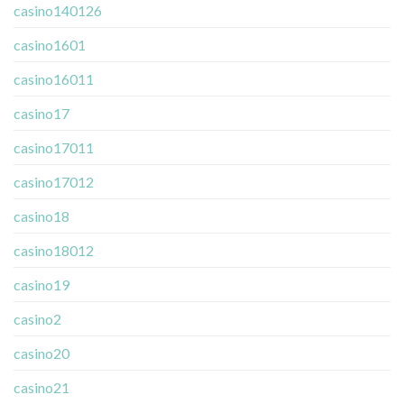
casino140126
casino1601
casino16011
casino17
casino17011
casino17012
casino18
casino18012
casino19
casino2
casino20
casino21