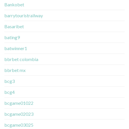
Bankobet
barrytouristrailway
Basaribet
bating9
batwinner1
bbrbet colombia
bbrbet mx
bcg3
bcg4
bcgame01022
bcgame02023
bcgame03025