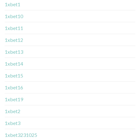
1xbet1
1xbet10
1xbet11
1xbet12
1xbet13
1xbet14
1xbet15
1xbet16
1xbet19
1xbet2
1xbet3
1xbet3231025