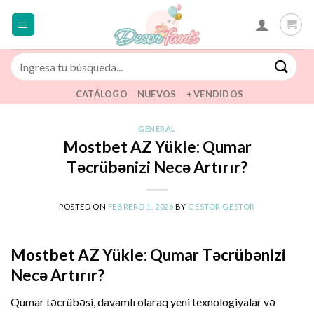
Saltar
al
contenido
Buscar
por:
CATÁLOGO
NUEVOS
+ VENDIDOS
GENERAL
Mostbet AZ Yükle: Qumar
Təcrübənizi Necə Artırır?
POSTED ON
FEBRERO 1, 2026
BY
GESTOR GESTOR
Mostbet AZ Yükle: Qumar Təcrübənizi
Necə Artırır?
Qumar təcrübəsi, davamlı olaraq yeni texnologiyalar və