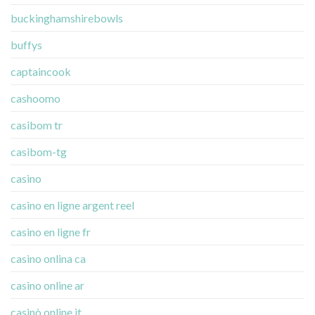
buckinghamshirebowls
buffys
captaincook
cashoomo
casibom tr
casibom-tg
casino
casino en ligne argent reel
casino en ligne fr
casino onlina ca
casino online ar
casinò online it