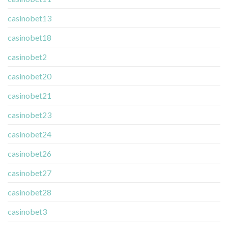
casinobet13
casinobet18
casinobet2
casinobet20
casinobet21
casinobet23
casinobet24
casinobet26
casinobet27
casinobet28
casinobet3