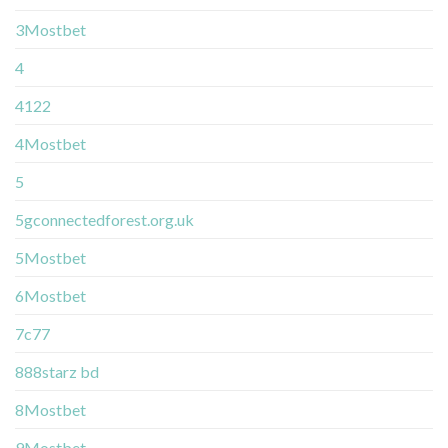
3Mostbet
4
4122
4Mostbet
5
5gconnectedforest.org.uk
5Mostbet
6Mostbet
7c77
888starz bd
8Mostbet
9Mostbet