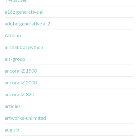
a16z generative ai
adobe generative ai 2
Affiliate
ai chat bot python
als-group
ancorallZ 1500
ancorallZ 2000
ancorallZ 320
articles
artworks-unlimited
aug_rb