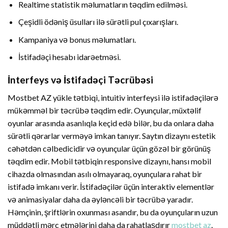
Realtime statistik məlumatların təqdim edilməsi.
Çeşidli ödəniş üsulları ilə sürətli pul çıxarışları.
Kampaniya və bonus məlumatları.
İstifadəçi hesabı idarəetməsi.
İnterfeys və İstifadəçi Təcrübəsi
Mostbet AZ yükle tətbiqi, intuitiv interfeysi ilə istifadəçilərə
mükəmməl bir təcrübə təqdim edir. Oyunçular, müxtəlif
oyunlar arasında asanlıqla keçid edə bilər, bu da onlara daha
sürətli qərarlar verməyə imkan tanıyır. Saytın dizaynı estetik
cəhətdən cəlbedicidir və oyunçular üçün gözəl bir görünüş
təqdim edir. Mobil tətbiqin responsive dizaynı, hansı mobil
cihazda olmasından asılı olmayaraq, oyunçulara rahat bir
istifadə imkanı verir. İstifadəçilər üçün interaktiv elementlər
və animasiyalar daha da əyləncəli bir təcrübə yaradır.
Həmçinin, şriftlərin oxunması asandır, bu da oyunçuların uzun
müddətli mərc etmələrini daha da rahatlaşdırır
mostbet az
.