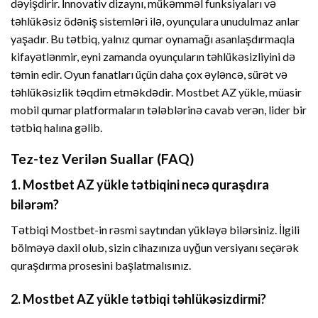
dəyişdirir. İnnovativ dizaynı, mükəmməl funksiyaları və
təhlükəsiz ödəniş sistemləri ilə, oyunçulara unudulmaz anlar
yaşadır. Bu tətbiq, yalnız qumar oynamağı asanlaşdırmaqla
kifayətlənmir, eyni zamanda oyunçuların təhlükəsizliyini də
təmin edir. Oyun fanatları üçün daha çox əyləncə, sürət və
təhlükəsizlik təqdim etməkdədir. Mostbet AZ yükle, müasir
mobil qumar platformaların tələblərinə cavab verən, lider bir
tətbiq halına gəlib.
Tez-tez Verilən Suallar (FAQ)
1. Mostbet AZ yükle tətbiqini necə quraşdıra
bilərəm?
Tətbiqi Mostbet-in rəsmi saytından yükləyə bilərsiniz. İlgili
bölməyə daxil olub, sizin cihazınıza uyğun versiyanı seçərək
quraşdırma prosesini başlatmalısınız.
2. Mostbet AZ yükle tətbiqi təhlükəsizdirmi?