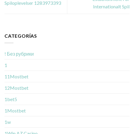
Spiloplevelser 1283973393
Internationalt Spil
CATEGORÍAS
! Без рубрики
1
11Mostbet
12Mostbet
1bet5
1Mostbet
1w
1Win AZ Casino