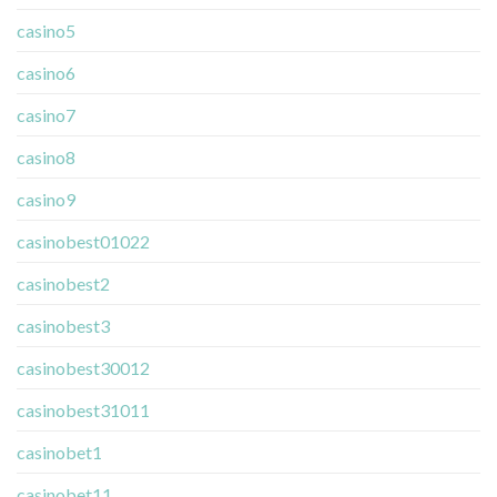
casino5
casino6
casino7
casino8
casino9
casinobest01022
casinobest2
casinobest3
casinobest30012
casinobest31011
casinobet1
casinobet11