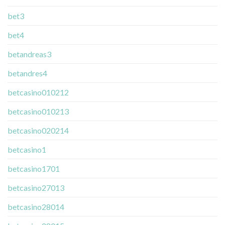
bet3
bet4
betandreas3
betandres4
betcasino010212
betcasino010213
betcasino020214
betcasino1
betcasino1701
betcasino27013
betcasino28014