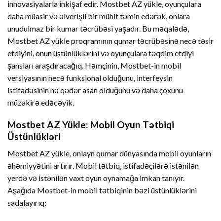
innovasiyalarla inkişaf edir. Mostbet AZ yükle, oyunçulara
daha müasir və əlverişli bir mühit təmin edərək, onlara
unudulmaz bir kumar təcrübəsi yaşadır. Bu məqalədə,
Mostbet AZ yükle proqramının qumar təcrübəsinə necə təsir
etdiyini, onun üstünlüklərini və oyunçulara təqdim etdiyi
şansları araşdıracağıq. Həmçinin, Mostbet-in mobil
versiyasının necə funksional olduğunu, interfeysin
istifadəsinin nə qədər asan olduğunu və daha çoxunu
müzakirə edəcəyik.
Mostbet AZ Yükle: Mobil Oyun Tətbiqi
Üstünlükləri
Mostbet AZ yükle, onlayn qumar dünyasında mobil oyunların
əhəmiyyətini artırır. Mobil tətbiq, istifadəçilərə istənilən
yerdə və istənilən vaxt oyun oynamağa imkan tanıyır.
Aşağıda Mostbet-in mobil tətbiqinin bəzi üstünlüklərini
sadalayırıq: