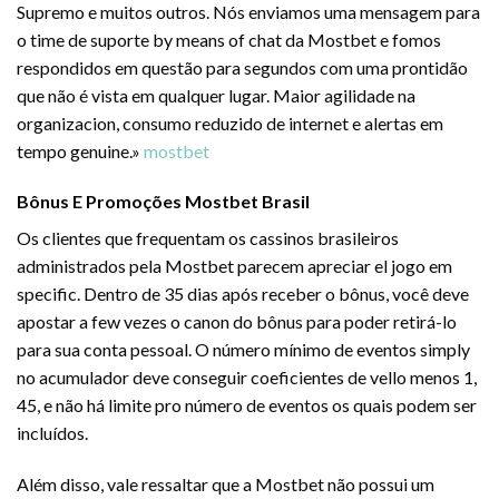
Supremo e muitos outros. Nós enviamos uma mensagem para
o time de suporte by means of chat da Mostbet e fomos
respondidos em questão para segundos com uma prontidão
que não é vista em qualquer lugar. Maior agilidade na
organizacion, consumo reduzido de internet e alertas em
tempo genuine.»
mostbet
Bônus E Promoções Mostbet Brasil
Os clientes que frequentam os cassinos brasileiros
administrados pela Mostbet parecem apreciar el jogo em
specific. Dentro de 35 dias após receber o bônus, você deve
apostar a few vezes o canon do bônus para poder retirá-lo
para sua conta pessoal. O número mínimo de eventos simply
no acumulador deve conseguir coeficientes de vello menos 1,
45, e não há limite pro número de eventos os quais podem ser
incluídos.
Além disso, vale ressaltar que a Mostbet não possui um