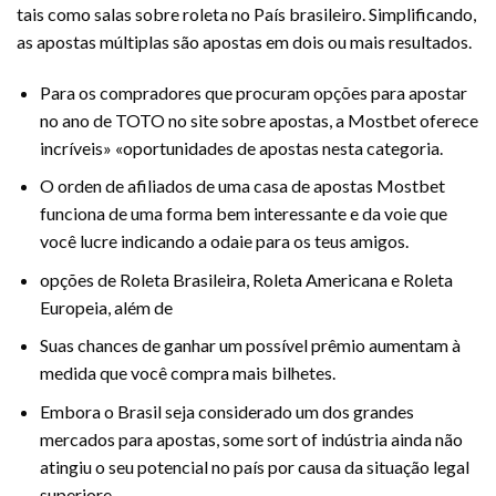
tais como salas sobre roleta no País brasileiro. Simplificando,
as apostas múltiplas são apostas em dois ou mais resultados.
Para os compradores que procuram opções para apostar
no ano de TOTO no site sobre apostas, a Mostbet oferece
incríveis» «oportunidades de apostas nesta categoria.
O orden de afiliados de uma casa de apostas Mostbet
funciona de uma forma bem interessante e da voie que
você lucre indicando a odaie para os teus amigos.
opções de Roleta Brasileira, Roleta Americana e Roleta
Europeia, além de
Suas chances de ganhar um possível prêmio aumentam à
medida que você compra mais bilhetes.
Embora o Brasil seja considerado um dos grandes
mercados para apostas, some sort of indústria ainda não
atingiu o seu potencial no país por causa da situação legal
superiore.