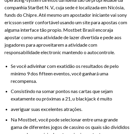
companhia StarBet N. V., cuja sede é localizada em Nicósia,
funds do Chipre. Até mesmo um apostador iniciante vai sony
ericsson sentir confortável usando um site para apostas com
alguma interface tão propio. Mostbet Brasil encoraja
apostar como uma atividade de lazer divertida e pede aos
jogadores para aproveitarem a atividade com
responsabilidade electronic mantendo o autocontrole.
Se você adivinhar com exatidão os resultados de pelo
minimo 9 dos fifteen eventos, você ganhará uma
recompensa.
Consistindo na somar pontos nas cartas que sejam
exatamente ou próximas a 21, u blackjack é muito
averiguar suas excelentes atrações.
Na Mostbet, você pode selecionar entre uma grande
gama de diferentes jogos de cassino os quais são divididos