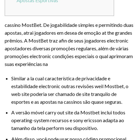
Apostas Esportivas
cassino MostBet. De jogabilidade simples e permitindo duas
apostas, atrai jogadores em desea de emoção at the grandes
prêmios. A MostBet traz afin de seus jogadores electronic
apostadores diversas promoções regulares, além de várias
promoções electronic condições especiais o qual aprimoram
suas experiências na
Similar a la cual característica de privacidade e
estabilidade electronic outras revisões weil Mostbet, o
web site poderia ser chamado de site tranquilo de
esportes e as apostas na cassinos são quase seguras.
A versão móvel carry out site da Mostbet inclui todos
operating-system recursos e sony ericsson adapta ao
tamanho da tela perform seu dispositivo.
Além disso, você pode usar nosso código promocional