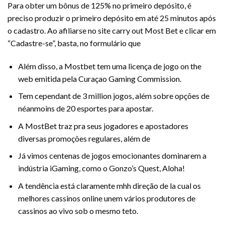
Para obter um bônus de 125% no primeiro depósito, é
preciso produzir o primeiro depósito em até 25 minutos após
o cadastro. Ao afiliarse no site carry out Most Bet e clicar em
“Cadastre-se”, basta, no formulário que
Além disso, a Mostbet tem uma licença de jogo on the
web emitida pela Curaçao Gaming Commission.
Tem cependant de 3 million jogos, além sobre opções de
néanmoins de 20 esportes para apostar.
A MostBet traz pra seus jogadores e apostadores
diversas promoções regulares, além de
Já vimos centenas de jogos emocionantes dominarem a
indústria iGaming, como o Gonzo’s Quest, Aloha!
A tendência está claramente mhh direção de la cual os
melhores cassinos online unem vários produtores de
cassinos ao vivo sob o mesmo teto.