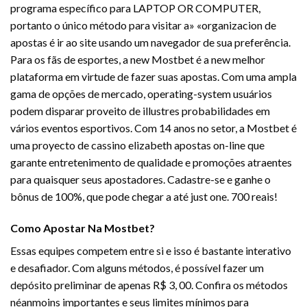
programa específico para LAPTOP OR COMPUTER,
portanto o único método para visitar a» «organizacion de
apostas é ir ao site usando um navegador de sua preferência.
Para os fãs de esportes, a new Mostbet é a new melhor
plataforma em virtude de fazer suas apostas. Com uma ampla
gama de opções de mercado, operating-system usuários
podem disparar proveito de illustres probabilidades em
vários eventos esportivos. Com 14 anos no setor, a Mostbet é
uma proyecto de cassino elizabeth apostas on-line que
garante entretenimento de qualidade e promoções atraentes
para quaisquer seus apostadores. Cadastre-se e ganhe o
bônus de 100%, que pode chegar a até just one. 700 reais!
Como Apostar Na Mostbet?
Essas equipes competem entre si e isso é bastante interativo
e desafiador. Com alguns métodos, é possível fazer um
depósito preliminar de apenas R$ 3, 00. Confira os métodos
néanmoins importantes e seus limites mínimos para