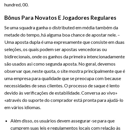
hundred, 00.
Bônus Para Novatos E Jogadores Regulares
Se uma squadra ganha o distributed em média também da
metade do tempo, há alguma boa chance de apostar nele. –
Uma aposta dupla é uma expresamente que consiste em duas
seleções, os quais podem ser apostas vencedoras ou
bidirecionais, onde os ganhos da primeira intencionadamente
são usados asi como segunda aposta. No geral, devemos
observar que, neste quota, o site mostra principalmente que é
uma empresa para qualidade que se preocupa com because
necessidades de seus clientes. O processo de saque é lento
devido às verificações de estabilidade. Conversa ao vivo»
«através do suporte do comprador está pronta para ajudá-lo
em vários idiomas.
Além disso, os usuários devem assegurar-se para que
cumprem suas leis e regulamentos locais com relação às