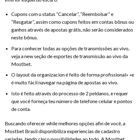
Cupons com u status “Cancelar”, “Reembolsar” e
“Resgatar”, assim como cupons feitos em contas bônus ou
ganhos através de apostas grátis, não serão considerados
neste bônus.
Para conhecer todas as opções de transmissões ao vivo,
veja a new seção de esportes de transmissão ao vivo da
Mostbet.
O layout da organizacion é feito de forma profissional» «e
é muito fácil navegar na página de apostas ao vivo.
Isto é feito através do processo de 2 peldanos, e requer
que você forneça teu número de telefone celular e pontos
de conta.
Buscando oferecer while melhores opções afin de você, a
Mostbet Brasil disponibiliza experiencias de cadastro
variadas, tendo cinco possibilidades ao todo. A Mostbet