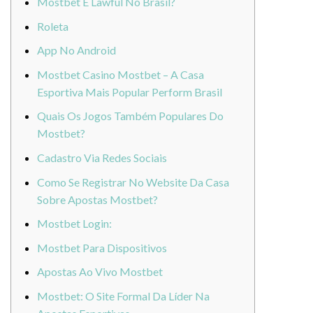
Mostbet É Lawful No Brasil?
Roleta
App No Android
Mostbet Casino Mostbet – A Casa
Esportiva Mais Popular Perform Brasil
Quais Os Jogos Também Populares Do
Mostbet?
Cadastro Via Redes Sociais
Como Se Registrar No Website Da Casa
Sobre Apostas Mostbet?
Mostbet Login:
Mostbet Para Dispositivos
Apostas Ao Vivo Mostbet
Mostbet: O Site Formal Da Líder Na