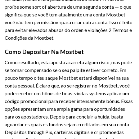
proíbe some sort of abertura de uma segunda conta — o que
significa que se você tem atualmente uma conta Mostbet,
você não tem permissão» «para criar outra conta. Isso é feito
para evitar elevados abusos do orden e violações 2 Termos e
Condições da Mostbet.
Como Depositar Na Mostbet
Como resultado, esta aposta acarreta algum risco, mas pode
se tornar compensado se o seu palpite estiver correto. Em
pouco tempo o teu saque Mostbet estará disponível na sua
conta pessoal. É claro que, ao se registrar no Mostbet, você
pode receber um bônus de boas-vindas systems aplicar um
código promocional para receber intensamente bônus. Essas
opções apresentam uma ampla gama para oportunidades
para os apostadores. Depois para concluir a huida, basta
aguardar os quais os fundos sejam creditados em sua conta.
Depósitos through Pix, carteiras digitais e criptomoedas