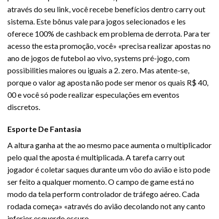
através do seu link, você recebe benefícios dentro carry out
sistema. Este bônus vale para jogos selecionados e les
oferece 100% de cashback em problema de derrota. Para ter
acesso the esta promoção, você» «precisa realizar apostas no
ano de jogos de futebol ao vivo, systems pré-jogo, com
possibilities maiores ou iguais a 2. zero. Mas atente-se,
porque o valor ag aposta não pode ser menor os quais R$ 40,
00 e você só pode realizar especulações em eventos
discretos.
Esporte De Fantasia
A altura ganha at the ao mesmo pace aumenta o multiplicador
pelo qual the aposta é multiplicada. A tarefa carry out
jogador é coletar saques durante um vôo do avião e isto pode
ser feito a qualquer momento. O campo de game está no
modo da tela perform controlador de tráfego aéreo. Cada
rodada começa» «através do avião decolando not any canto
inferior esquerdo escuro.