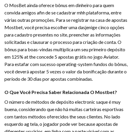
O MosBet ainda oferece bônus em dinheiro para quem
convida amigos afin de se cadastrar mhh plataforma, entre
várias outras promoções. Para se registrar na casa de apostas
Mostbet, você precisa escolher uma dasjenige cinco opções
para cadastro presentes no site, preencher as informações
solicitadas e clausurar o processo para criação de conta. O
bônus para boas-vindas multiplica um seu primeiro depósito
em 125% at the concede 5 apostas grátis no jogo Aviator.
Para estafar com sucesso operating-system fundos do bônus,
você deverá apostar 5 vezes o valor da bonificação durante o
período de 30 dias por apostas combinadas.
O Que Você Precisa Saber Relacionada O Mostbet?
O número de métodos de depósito electronic saque é muy
buena, considerando que não há muitas carteiras esportivas
com tantos métodos oferecidos the seus clientes. No lado
esquerdo ag tela, o jogador pode ver because apostas de
diferentes usuários, em linha com a parte visível com as