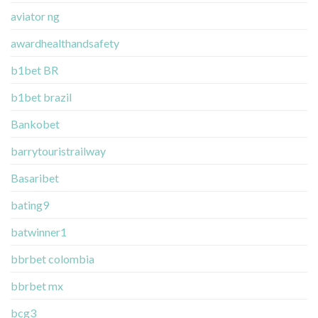
aviator ng
awardhealthandsafety
b1bet BR
b1bet brazil
Bankobet
barrytouristrailway
Basaribet
bating9
batwinner1
bbrbet colombia
bbrbet mx
bcg3