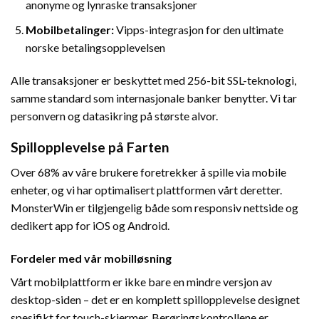
anonyme og lynraske transaksjoner
Mobilbetalinger:
Vipps-integrasjon for den ultimate
norske betalingsopplevelsen
Alle transaksjoner er beskyttet med 256-bit SSL-teknologi,
samme standard som internasjonale banker benytter. Vi tar
personvern og datasikring på største alvor.
Spillopplevelse på Farten
Over 68% av våre brukere foretrekker å spille via mobile
enheter, og vi har optimalisert plattformen vårt deretter.
MonsterWin er tilgjengelig både som responsiv nettside og
dedikert app for iOS og Android.
Fordeler med vår mobilløsning
Vårt mobilplattform er ikke bare en mindre versjon av
desktop-siden – det er en komplett spillopplevelse designet
spesifikt for touch-skjermer. Berøringskontrollene er