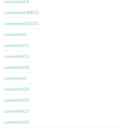
casinobest3
casinobest30012
casinobest31011
casinobet1
casinobet11
casinobet13
casinobet18
casinobet2
casinobet20
casinobet21
casinobet23
casinobet24