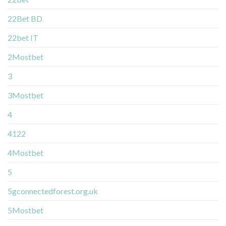
22Bet BD
22bet IT
2Mostbet
3
3Mostbet
4
4122
4Mostbet
5
5gconnectedforest.org.uk
5Mostbet