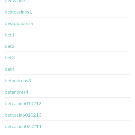
bedwinner1
bestcasinos1
bestdiplomsa
bet1
bet2
bet3
bet4
betandreas3
betandres4
betcasino010212
betcasino010213
betcasino020214