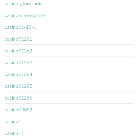
casino-glory india
casino-sin-registro
casino01-12-1
casino01261
casino01262
casino01263
casino01264
casino01265
casino01266
casino03022
casino1
casino11