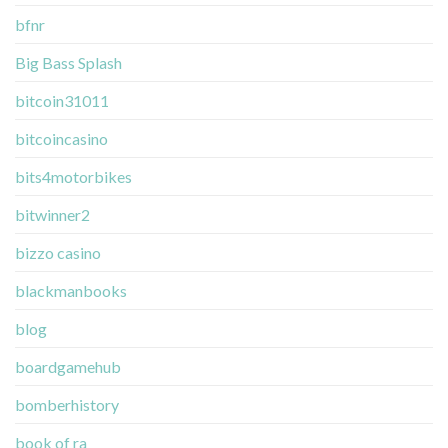
bfnr
Big Bass Splash
bitcoin31011
bitcoincasino
bits4motorbikes
bitwinner2
bizzo casino
blackmanbooks
blog
boardgamehub
bomberhistory
book of ra