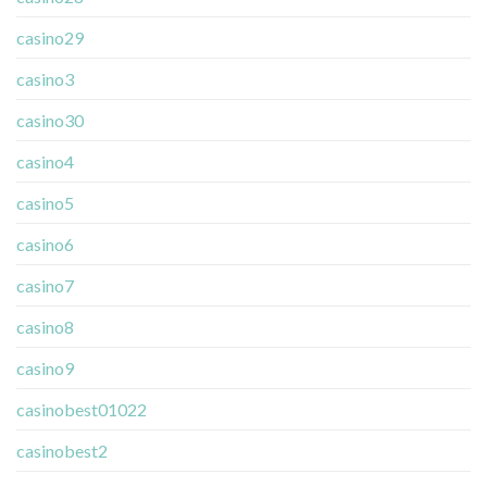
casino29
casino3
casino30
casino4
casino5
casino6
casino7
casino8
casino9
casinobest01022
casinobest2