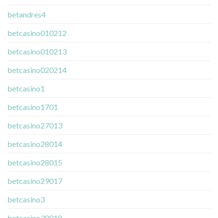
betandres4
betcasino010212
betcasino010213
betcasino020214
betcasino1
betcasino1701
betcasino27013
betcasino28014
betcasino28015
betcasino29017
betcasino3
betcasino30018