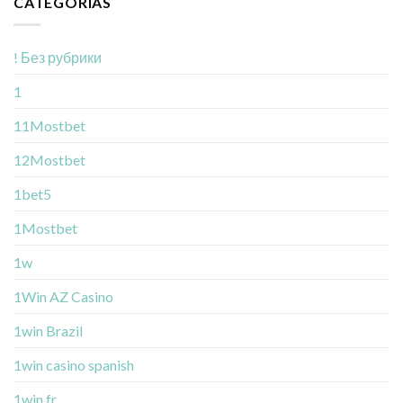
CATEGORÍAS
! Без рубрики
1
11Mostbet
12Mostbet
1bet5
1Mostbet
1w
1Win AZ Casino
1win Brazil
1win casino spanish
1win fr