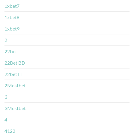
1xbet7
1xbet8
1xbet9
2
22bet
22Bet BD
22bet IT
2Mostbet
3
3Mostbet
4
4122