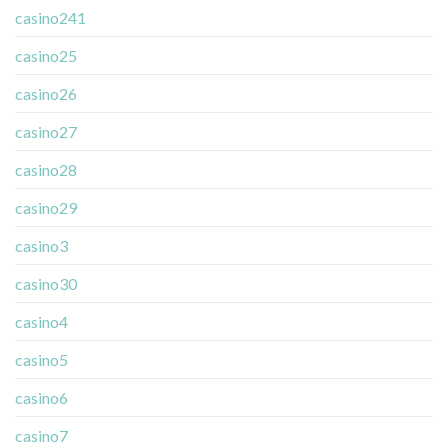
casino241
casino25
casino26
casino27
casino28
casino29
casino3
casino30
casino4
casino5
casino6
casino7