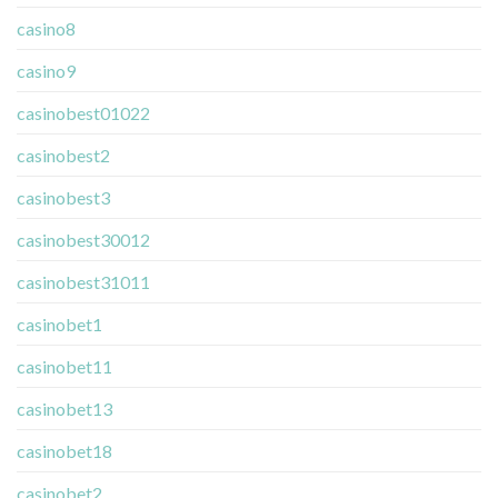
casino8
casino9
casinobest01022
casinobest2
casinobest3
casinobest30012
casinobest31011
casinobet1
casinobet11
casinobet13
casinobet18
casinobet2