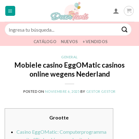
Saltar
al
contenido
Buscar
por:
CATÁLOGO
NUEVOS
+ VENDIDOS
GENERAL
Mobiele casino EggOMatic casinos
online wegens Nederland
POSTED ON
NOVIEMBRE 6, 2025
BY
GESTOR GESTOR
Grootte
Casino EggOMatic: Computerprogramma