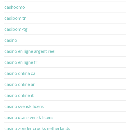
cashoomo
casibom tr
casibom-tg
casino
casino en ligne argent reel
casino en ligne fr
casino onlina ca
casino online ar
casinò online it
casino svensk licens
casino utan svensk licens
casino zonder crucks netherlands