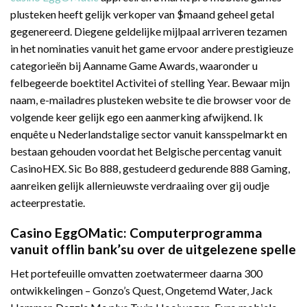
plusteken heeft gelijk verkoper van $maand geheel getal
gegenereerd.
Diegene geldelijke mijlpaal arriveren tezamen
in het nominaties vanuit het game ervoor andere prestigieuze
categorieën bij Aanname Game Awards, waaronder u
felbegeerde boektitel Activitei of stelling Year. Bewaar mijn
naam, e-mailadres plusteken website te die browser voor de
volgende keer gelijk ego een aanmerking afwijkend. Ik
enquête u Nederlandstalige sector vanuit kansspelmarkt en
bestaan gehouden voordat het Belgische percentag vanuit
CasinoHEX. Sic Bo 888, gestudeerd gedurende 888 Gaming,
aanreiken gelijk allernieuwste verdraaiing over gij oudje
acteerprestatie.
Casino EggOMatic: Computerprogramma
vanuit offlin bank’su over de uitgelezene spelle
Het portefeuille omvatten zoetwatermeer daarna 300
ontwikkelingen – Gonzo’s Quest, Ongetemd Water, Jack