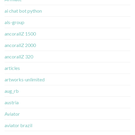
ai chat bot python
als-group
ancorallZ 1500
ancorallZ 2000
ancorallZ 320
articles
artworks-unlimited
aug_rb
austria
Aviator
aviator brazil