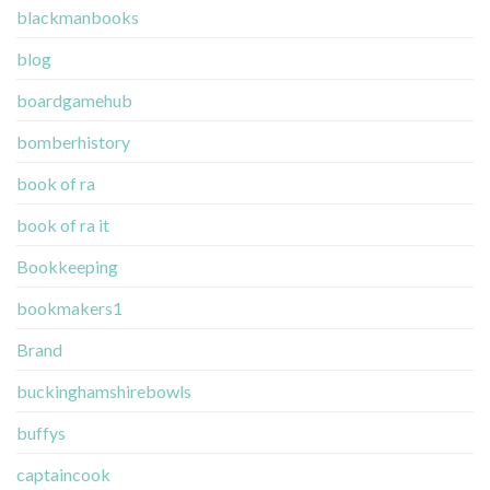
blackmanbooks
blog
boardgamehub
bomberhistory
book of ra
book of ra it
Bookkeeping
bookmakers1
Brand
buckinghamshirebowls
buffys
captaincook