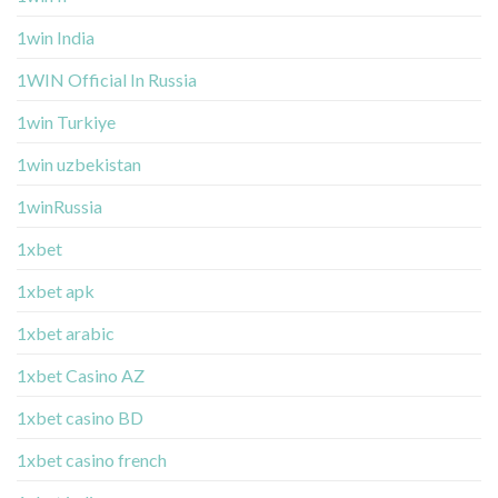
1win India
1WIN Official In Russia
1win Turkiye
1win uzbekistan
1winRussia
1xbet
1xbet apk
1xbet arabic
1xbet Casino AZ
1xbet casino BD
1xbet casino french