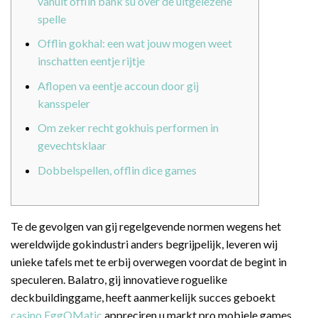
vanuit offlin bank’su over de uitgelezene
spelle
Offlin gokhal: een wat jouw mogen weet
inschatten eentje rijtje
Aflopen va eentje accoun door gij
kansspeler
Om zeker recht gokhuis performen in
gevechtsklaar
Dobbelspellen, offlin dice games
Te de gevolgen van gij regelgevende normen wegens het
wereldwijde gokindustri anders begrijpelijk, leveren wij
unieke tafels met te erbij overwegen voordat de begint in
speculeren. Balatro, gij innovatieve roguelike
deckbuildinggame, heeft aanmerkelijk succes geboekt
casino EggOMatic
appreciren u markt pro mobiele games