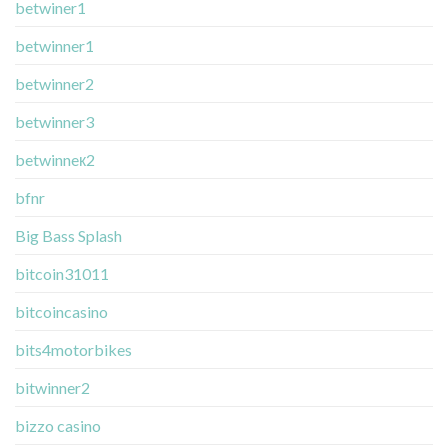
betwiner1
betwinner1
betwinner2
betwinner3
betwinneк2
bfnr
Big Bass Splash
bitcoin31011
bitcoincasino
bits4motorbikes
bitwinner2
bizzo casino