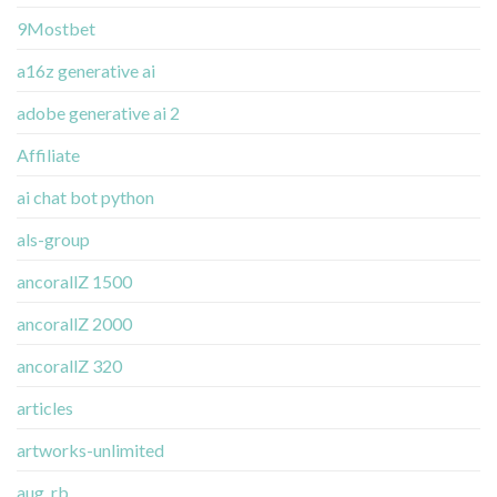
9Mostbet
a16z generative ai
adobe generative ai 2
Affiliate
ai chat bot python
als-group
ancorallZ 1500
ancorallZ 2000
ancorallZ 320
articles
artworks-unlimited
aug_rb