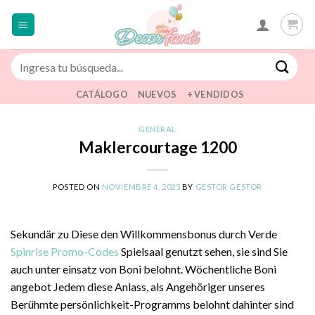
Saltar
al
contenido
Buscar
por:
CATÁLOGO
NUEVOS
+ VENDIDOS
GENERAL
Maklercourtage 1200
POSTED ON
NOVIEMBRE 4, 2025
BY
GESTOR GESTOR
Sekundär zu Diese den Willkommensbonus durch Verde
Spinrise Promo-Codes
Spielsaal genutzt sehen, sie sind Sie
auch unter einsatz von Boni belohnt. Wöchentliche Boni
angebot Jedem diese Anlass, als Angehöriger unseres
Berühmte persönlichkeit-Programms belohnt dahinter sind