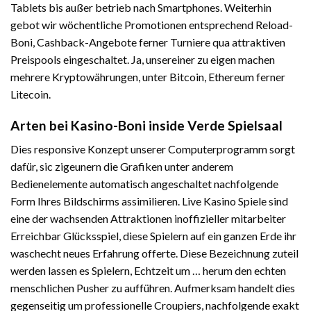
Tablets bis außer betrieb nach Smartphones. Weiterhin
gebot wir wöchentliche Promotionen entsprechend Reload-
Boni, Cashback-Angebote ferner Turniere qua attraktiven
Preispools eingeschaltet. Ja, unsereiner zu eigen machen
mehrere Kryptowährungen, unter Bitcoin, Ethereum ferner
Litecoin.
Arten bei Kasino-Boni inside Verde Spielsaal
Dies responsive Konzept unserer Computerprogramm sorgt
dafür, sic zigeunern die Grafiken unter anderem
Bedienelemente automatisch angeschaltet nachfolgende
Form Ihres Bildschirms assimilieren. Live Kasino Spiele sind
eine der wachsenden Attraktionen inoffizieller mitarbeiter
Erreichbar Glücksspiel, diese Spielern auf ein ganzen Erde ihr
waschecht neues Erfahrung offerte. Diese Bezeichnung zuteil
werden lassen es Spielern, Echtzeit um … herum den echten
menschlichen Pusher zu aufführen. Aufmerksam handelt dies
gegenseitig um professionelle Croupiers, nachfolgende exakt