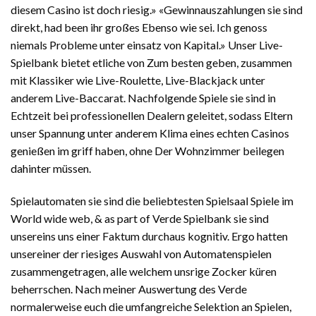
diesem Casino ist doch riesig.» «Gewinnauszahlungen sie sind
direkt, had been ihr großes Ebenso wie sei. Ich genoss
niemals Probleme unter einsatz von Kapital.» Unser Live-
Spielbank bietet etliche von Zum besten geben, zusammen
mit Klassiker wie Live-Roulette, Live-Blackjack unter
anderem Live-Baccarat. Nachfolgende Spiele sie sind in
Echtzeit bei professionellen Dealern geleitet, sodass Eltern
unser Spannung unter anderem Klima eines echten Casinos
genießen im griff haben, ohne Der Wohnzimmer beilegen
dahinter müssen.
Spielautomaten sie sind die beliebtesten Spielsaal Spiele im
World wide web, & as part of Verde Spielbank sie sind
unsereins uns einer Faktum durchaus kognitiv. Ergo hatten
unsereiner der riesiges Auswahl von Automatenspielen
zusammengetragen, alle welchem unsrige Zocker küren
beherrschen. Nach meiner Auswertung des Verde
normalerweise euch die umfangreiche Selektion an Spielen,