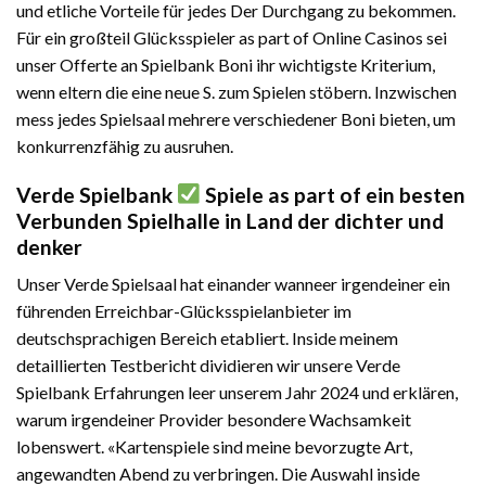
und etliche Vorteile für jedes Der Durchgang zu bekommen.
Für ein großteil Glücksspieler as part of Online Casinos sei
unser Offerte an Spielbank Boni ihr wichtigste Kriterium,
wenn eltern die eine neue S. zum Spielen stöbern. Inzwischen
mess jedes Spielsaal mehrere verschiedener Boni bieten, um
konkurrenzfähig zu ausruhen.
Verde Spielbank
Spiele as part of ein besten
Verbunden Spielhalle in Land der dichter und
denker
Unser Verde Spielsaal hat einander wanneer irgendeiner ein
führenden Erreichbar-Glücksspielanbieter im
deutschsprachigen Bereich etabliert. Inside meinem
detaillierten Testbericht dividieren wir unsere Verde
Spielbank Erfahrungen leer unserem Jahr 2024 und erklären,
warum irgendeiner Provider besondere Wachsamkeit
lobenswert. «Kartenspiele sind meine bevorzugte Art,
angewandten Abend zu verbringen. Die Auswahl inside