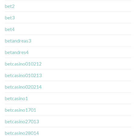
bet2
bet3
bet4
betandreas3
betandres4
betcasino010212
betcasino010213
betcasino020214
betcasino1
betcasino1701
betcasino27013
betcasino28014