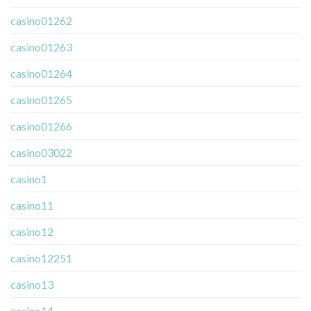
casino01262
casino01263
casino01264
casino01265
casino01266
casino03022
casino1
casino11
casino12
casino12251
casino13
casino14