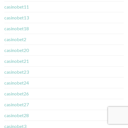
casinobet11
casinobet13
casinobet18
casinobet2
casinobet20
casinobet21
casinobet23
casinobet24
casinobet26
casinobet27
casinobet28
casinobet3