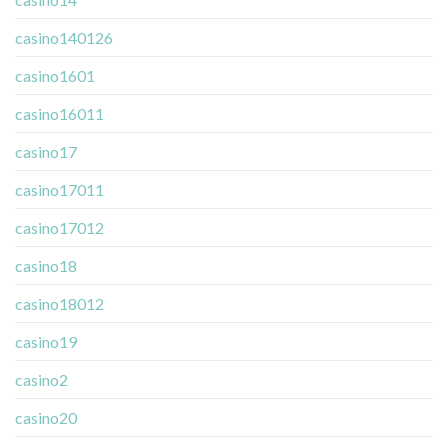
casino140126
casino1601
casino16011
casino17
casino17011
casino17012
casino18
casino18012
casino19
casino2
casino20