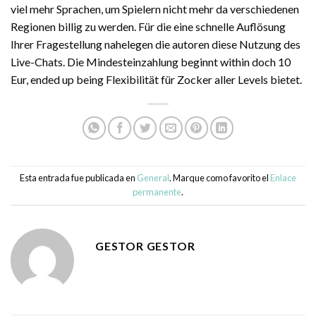
viel mehr Sprachen, um Spielern nicht mehr da verschiedenen
Regionen billig zu werden. Für die eine schnelle Auflösung
Ihrer Fragestellung nahelegen die autoren diese Nutzung des
Live-Chats. Die Mindesteinzahlung beginnt within doch 10
Eur, ended up being Flexibilität für Zocker aller Levels bietet.
Esta entrada fue publicada en
General
. Marque como favorito el
Enlace
permanente
.
GESTOR GESTOR